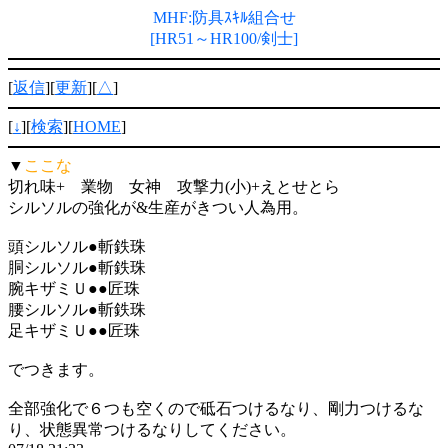
MHF:防具ｽｷﾙ組合せ
[HR51～HR100/剣士]
[
返信
][
更新
][
△
]
[
↓
][
検索
][
HOME
]
▼
ここな
切れ味+ 業物 女神 攻撃力(小)+えとせとら
シルソルの強化が&生産がきつい人為用。
頭シルソル●斬鉄珠
胴シルソル●斬鉄珠
腕キザミＵ●●匠珠
腰シルソル●斬鉄珠
足キザミＵ●●匠珠
でつきます。
全部強化で６つも空くので砥石つけるなり、剛力つけるな
り、状態異常つけるなりしてください。