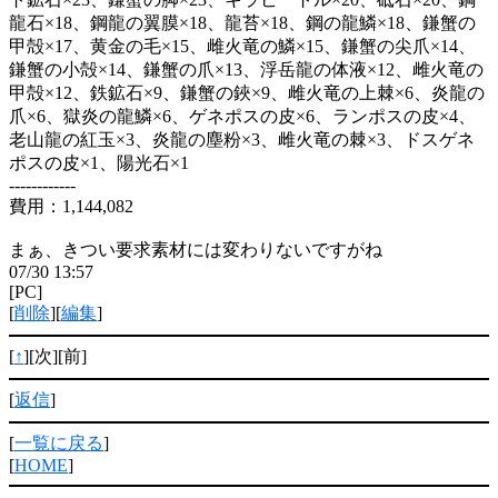
龍石×18、鋼龍の翼膜×18、龍苔×18、鋼の龍鱗×18、鎌蟹の
甲殻×17、黄金の毛×15、雌火竜の鱗×15、鎌蟹の尖爪×14、
鎌蟹の小殻×14、鎌蟹の爪×13、浮岳龍の体液×12、雌火竜の
甲殻×12、鉄鉱石×9、鎌蟹の鋏×9、雌火竜の上棘×6、炎龍の
爪×6、獄炎の龍鱗×6、ゲネポスの皮×6、ランポスの皮×4、
老山龍の紅玉×3、炎龍の塵粉×3、雌火竜の棘×3、ドスゲネ
ポスの皮×1、陽光石×1
------------
費用：1,144,082
まぁ、きつい要求素材には変わりないですがね
07/30 13:57
[PC]
[
削除
][
編集
]
[
↑
][次][前]
[
返信
]
[
一覧に戻る
]
[
HOME
]