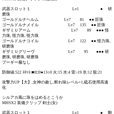
武器スロット１ Lv1 ● 研
磨珠
ゴールドルナヘルム Lv7 81 ●● 匠珠
ゴールドルナメイル Lv7 135 ●● 匠珠
ギザミＵアーム Lv7 89 ●●● 怪
力珠, 怪力珠, 怪力珠
ゴールドルナコイル Lv7 122 ●● 怪力珠,
研磨珠
ギザミＵグリーヴ Lv7 95 ●●● 研
磨珠, 研磨珠, 研磨珠
プーギー服なし
防御値:522 ｽﾛｯﾄ:■0□0●13○0 火:15 水:4 雷:-19 氷:12 龍:21
攻撃力UP【大】,女神の赦し,斬れ味レベル+1,砥石使用高速
化
シルアカ風に珠をはめるとこうか
MHSX2 装備クリップ 剣士(女)
武器スロット１ Lv1 ● 剛