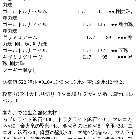
力珠
ゴールドルナヘルム Lv7 81 ●● 剛力珠,
剛力珠
ゴールドルナメイル Lv7 135 ●● 剛力珠,
剛力珠
ギザミＵアーム Lv7 89 ●●● 剛
力珠, 剛力珠, 剛力珠
ゴールドルナコイル Lv7 122 ●● 匠珠
ギザミＵグリーヴ Lv7 95 ●●● 匠
珠, 剛力珠
プーギー服なし
防御値:522 ｽﾛｯﾄ:■0□0●13○0 火:15 水:4 雷:-19 氷:12 龍:21
攻撃力UP【大】,見切り+3,火事場力+2,女神の赦し,斬れ味レ
ベル+1
参考までに生産強化素材
カブレライト鉱石×138、ドラグライト鉱石×101、マレコガ
ネ×50、金火竜の堅殻×48、金火竜の上鱗×48、竜玉×38、ユ
ニオン鉱石×28、鎌蟹の堅殻×28、大地の結晶×27、マカライ
ト鉱石×23、鎌蟹の脚×23、キラビートル×20、砥石×20、鋼