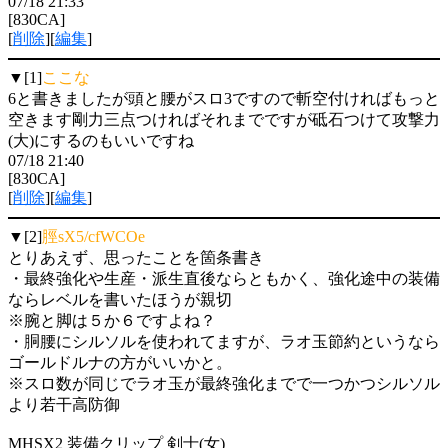
07/18 21:33
[830CA]
[
削除
][
編集
]
▼[1]
ここな
6と書きましたが頭と腰がスロ3ですので斬空付ければもっと
空きます剛力三点つければそれまでですが砥石つけて攻撃力
(大)にするのもいいですね
07/18 21:40
[830CA]
[
削除
][
編集
]
▼[2]
脛sX5/cfWCOe
とりあえず、思ったことを箇条書き
・最終強化や生産・派生直後ならともかく、強化途中の装備
ならレベルを書いたほうが親切
※腕と脚は５か６ですよね？
・胴腰にシルソルを使われてますが、ラオ玉節約というなら
ゴールドルナの方がいいかと。
※スロ数が同じでラオ玉が最終強化までで一つかつシルソル
より若干高防御
MHSX2 装備クリップ 剣士(女)