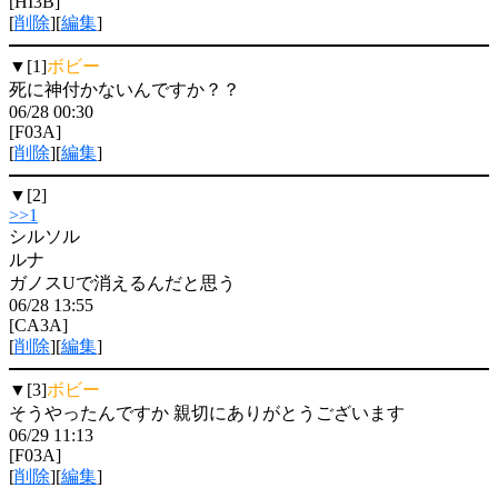
[HI3B]
[
削除
][
編集
]
▼[1]
ボビー
死に神付かないんですか？？
06/28 00:30
[F03A]
[
削除
][
編集
]
▼[2]
>>1
シルソル
ルナ
ガノスUで消えるんだと思う
06/28 13:55
[CA3A]
[
削除
][
編集
]
▼[3]
ボビー
そうやったんですか 親切にありがとうございます
06/29 11:13
[F03A]
[
削除
][
編集
]