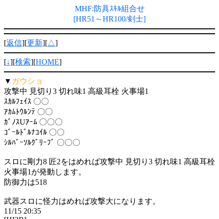
MHF:防具ｽｷﾙ組合せ
[HR51～HR100/剣士]
[
返信
][
更新
][
△
]
[
↓
][
検索
][
HOME
]
▼
ガウショ
攻撃中 見切り3 切れ味1 高級耳栓 火事場1
ｽｶﾙﾌｪｲｽ 〇〇
ｱｶﾑﾄｳﾙﾝﾃ 〇〇
ｶﾞﾉｽUｱｰﾑ 〇〇〇
ｺﾞｰﾙﾄﾞﾙﾅｺｲﾙ 〇〇
ｼﾙﾊﾞｰｿﾙｸﾞﾘｰﾌﾞ 〇〇〇
スロに剛力8 匠2をはめれば攻撃中 見切り3 切れ味1 高級耳栓
火事場1が発動します。
防御力は518
武器スロに怪力はめれば攻撃大になります。
11/15 20:35