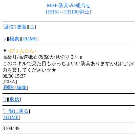
MHF:防具ｽｷﾙ組合せ
[HR51～HR100/剣士]
[
返信
][
更新
][
△
]
[
↓
][
検索
][
HOME
]
▼
♪ぴょんたん♪
高級耳/高速砥石/攻撃大/見切り３/+ａ
このスキルで見た目もかっちょいい防具ありますかね(^_^;)?
力を貸してください☆★
08/30 15:37
[P03A]
[
削除
][
編集
]
[
↑
][
返信
]
[
一覧に戻る
]
[
HOME
]
3104449