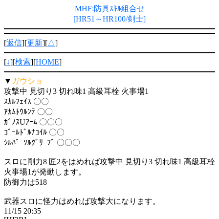
MHF:防具ｽｷﾙ組合せ
[HR51～HR100/剣士]
[
返信
][
更新
][
△
]
[
↓
][
検索
][
HOME
]
▼
ガウショ
攻撃中 見切り3 切れ味1 高級耳栓 火事場1
ｽｶﾙﾌｪｲｽ 〇〇
ｱｶﾑﾄｳﾙﾝﾃ 〇〇
ｶﾞﾉｽUｱｰﾑ 〇〇〇
ｺﾞｰﾙﾄﾞﾙﾅｺｲﾙ 〇〇
ｼﾙﾊﾞｰｿﾙｸﾞﾘｰﾌﾞ 〇〇〇
スロに剛力8 匠2をはめれば攻撃中 見切り3 切れ味1 高級耳栓
火事場1が発動します。
防御力は518
武器スロに怪力はめれば攻撃大になります。
11/15 20:35