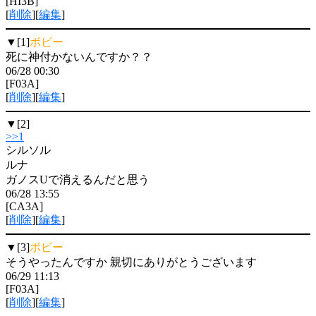
[HI3B]
[
削除
][
編集
]
▼[1]
ボビー
死に神付かないんですか？？
06/28 00:30
[F03A]
[
削除
][
編集
]
▼[2]
>>1
シルソル
ルナ
ガノスUで消えるんだと思う
06/28 13:55
[CA3A]
[
削除
][
編集
]
▼[3]
ボビー
そうやったんですか 親切にありがとうございます
06/29 11:13
[F03A]
[
削除
][
編集
]