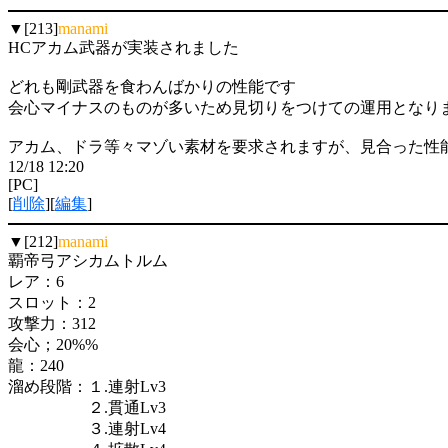
▼[213]
manami
HCアカム武器が実装されました
どれも剛武器を食わんばかりの性能です
会心マイナスのものが多いため見切りをつけての運用となり
アカム、ドラ等々マゾい素材を要求されますが、見合った性
12/18 12:20
[PC]
[
削除
][
編集
]
▼[212]
manami
覇帝弓アシカムトルム
レア：6
スロット：2
攻撃力：312
会心；20%%
龍：240
溜め段階：１.連射Lv3
２.貫通Lv3
３.連射Lv4