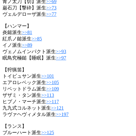
青ノ太刀【切】派生
>>69
巌石刀【撃砕】派生
>>73
ヴェルデローザ派生
>>77
【ハンマー】
炎鎚派生
>>81
紅爪ノ鎚派生
>>85
イノ派生
>>89
ヴェノムインパクト派生
>>93
眠鳥究極鎚【睡眠】派生
>>97
【狩猟笛】
トイビュサン派生
>>101
エアロレベック派生
>>105
リベットドラム派生
>>109
ザザミ・タン派生
>>113
ヒプノ・マーチ派生
>>117
九九式コルネット派生
>>121
ラヴァヘヴィメタル派生
>>197
【ランス】
ブルーハート派生
>>125