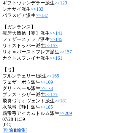
ギフトヴァンデラー派生
>>129
シオサイ派生
>>133
パラスピア派生
>>137
【ガンランス】
痺牙大筒槍【零】派生
>>141
フェザーステップ派生
>>145
リトストッパー派生
>>153
リオ＝バーストフレア派生
>>157
カクトスフレイヤ派生
>>161
【弓】
フルンチェリーⅠ派生
>>165
フェザーボウ派生
>>169
グリテベール派生
>>173
ブレス・シザー派生
>>177
飛炎弓リオヴェント派生
>>181
水竜弓【静】派生
>>185
覇帝弓アイカムトルム派生
>>209
07/28 11:39
[PC]
[
削除
][
編集
]