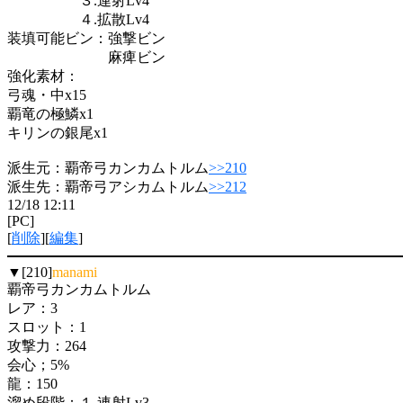
３.連射Lv4
４.拡散Lv4
装填可能ビン：強撃ビン
麻痺ビン
強化素材：
弓魂・中x15
覇竜の極鱗x1
キリンの銀尾x1
派生元：覇帝弓カンカムトルム
>>210
派生先：覇帝弓アシカムトルム
>>212
12/18 12:11
[PC]
[
削除
][
編集
]
▼[210]
manami
覇帝弓カンカムトルム
レア：3
スロット：1
攻撃力：264
会心；5%
龍：150
溜め段階：１.連射Lv3