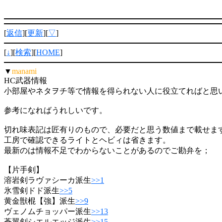
[
返信
][
更新
][
▽
]
[
↓
][
検索
][
HOME
]
▼
manami
HC武器情報
小部屋やネタヲチ等で情報を得られない人に役立てればと思
参考になればうれしいです。
切れ味表記は匠有りのもので、必要だと思う数値まで載せま
工房で確認できるライトとヘビィは省きます。
最新のは情報不足でわからないことがあるのでご勘弁を；
【片手剣】
溶岩剣ラヴァシーカ派生
>>1
氷雪剣ドド派生
>>5
黄金獣棍【強】派生
>>9
ヴェノムチョッパー派生
>>13
蒼翼剣シエルエッジ派生
>>15