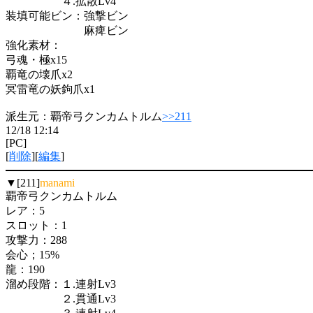
４.拡散Lv4
装填可能ビン：強撃ビン
麻痺ビン
強化素材：
弓魂・極x15
覇竜の壊爪x2
冥雷竜の妖鉤爪x1
派生元：覇帝弓クンカムトルム
>>211
12/18 12:14
[PC]
[
削除
][
編集
]
▼[211]
manami
覇帝弓クンカムトルム
レア：5
スロット：1
攻撃力：288
会心；15%
龍：190
溜め段階：１.連射Lv3
２.貫通Lv3