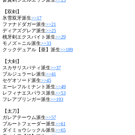
【双剣】
氷雪双牙派生
>>17
ファナドダガー派生
>>21
ディアズグレア派生
>>25
桃牙剣エクスバイト派生
>>29
モノズ＝ニル派生
>>33
クックデュアル【亜】派生
>>189
【大剣】
スカサリスバティ派生
>>37
ブルジュラーレ派生
>>41
セゲオソード派生
>>45
エーレフルミナント派生
>>49
レフィナエスパラス派生
>>53
フレアブリンガー派生
>>193
【太刀】
ガレアテーウム派生
>>57
ブルートフェーダー派生
>>61
ダイミョウシックル派生
>>65