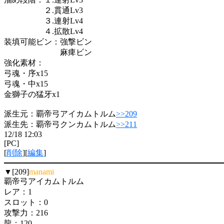
２.貫通Lv3
３.連射Lv4
４.拡散Lv4
装填可能ビン：強撃ビン
麻痺ビン
強化素材：
弓魂・序x15
弓魂・中x15
金獅子の猛牙x1
派生元：覇帝弓アイカムトルム
>>209
派生先：覇帝弓クンカムトルム
>>211
12/18 12:03
[PC]
[
削除
][
編集
]
▼[209]
manami
覇帝弓アイカムトルム
レア：1
スロット：0
攻撃力：216
龍：120