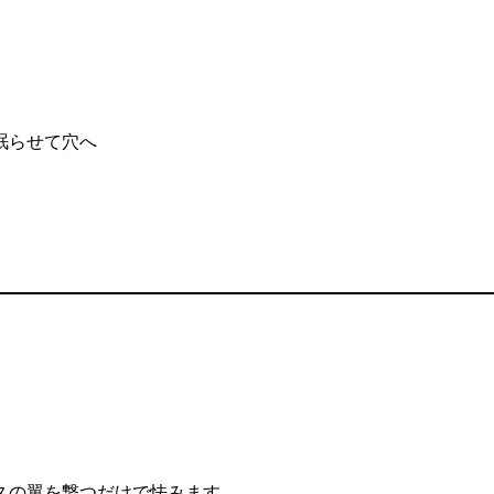
眠らせて穴へ
スの翼を撃つだけで怯みます