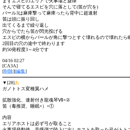
まずエスピのエリアで火事場と旋律
そんで寝てるエスピを穴に落として(笛が穴を)
バール3は麻痺撃って麻痺ったら背中に超速射
笛は頭に振り回し
出てくるまで繰り返し
穴からでたら笛が閃光投げる
エスピの横からバールが角に撃つとすぐ壊れるので壊れたら
2回目の穴の途中で終わります
約50発程度3～4分です
04/16 02:27
[CA3A]
[
削除
][
編集
]
▼[28]
あ
ガノトトス変種翼ハメ
拡散強化、連射付き龍魂琴Ⅶ×②
笛（毒推奨、睡眠×）×①
内容
エリアホストは必ず弓が取ること
火事場発動後、音爆弾で陸上に出しホストを取った弓がトト