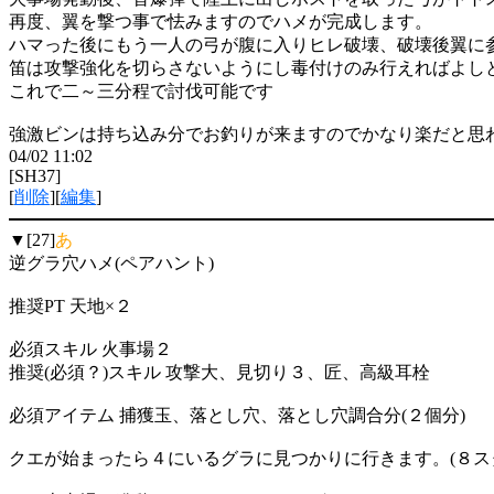
再度、翼を撃つ事で怯みますのでハメが完成します。
ハマった後にもう一人の弓が腹に入りヒレ破壊、破壊後翼に
笛は攻撃強化を切らさないようにし毒付けのみ行えればよし
これで二～三分程で討伐可能です
強激ビンは持ち込み分でお釣りが来ますのでかなり楽だと思
04/02 11:02
[SH37]
[
削除
][
編集
]
▼[27]
あ
逆グラ穴ハメ(ペアハント)
推奨PT 天地×２
必須スキル 火事場２
推奨(必須？)スキル 攻撃大、見切り３、匠、高級耳栓
必須アイテム 捕獲玉、落とし穴、落とし穴調合分(２個分)
クエが始まったら４にいるグラに見つかりに行きます。(８ス