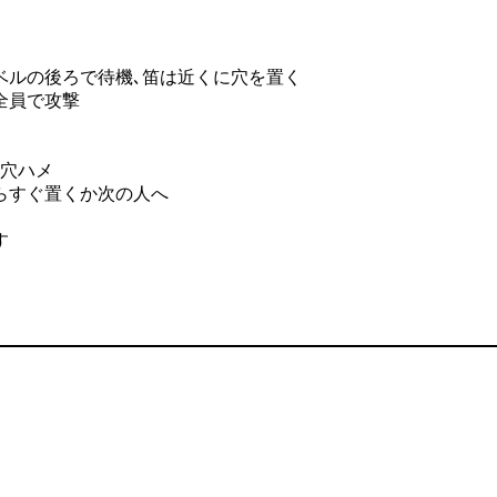
ベルの後ろで待機､笛は近くに穴を置く
全員で攻撃
く穴ハメ
らすぐ置くか次の人へ
す