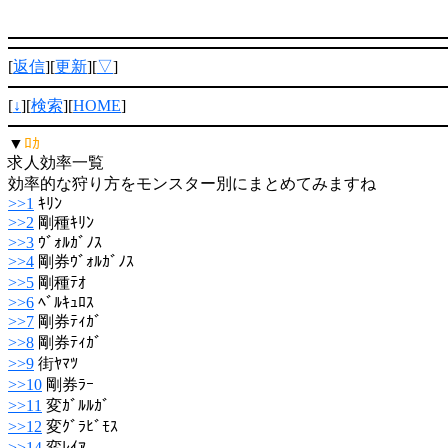
[
返信
][
更新
][
▽
]
[
↓
][
検索
][
HOME
]
▼
ﾛｶ
求人効率一覧
効率的な狩り方をモンスター別にまとめてみますね
>>1
ｷﾘﾝ
>>2
剛種ｷﾘﾝ
>>3
ｳﾞｫﾙｶﾞﾉｽ
>>4
剛券ｳﾞｫﾙｶﾞﾉｽ
>>5
剛種ﾃｵ
>>6
ﾍﾞﾙｷｭﾛｽ
>>7
剛券ﾃｨｶﾞ
>>8
剛券ﾃｨｶﾞ
>>9
街ﾔﾏﾂ
>>10
剛券ﾗｰ
>>11
変ｶﾞﾙﾙｶﾞ
>>12
変ｸﾞﾗﾋﾞﾓｽ
>>14
変ﾚｲｱ