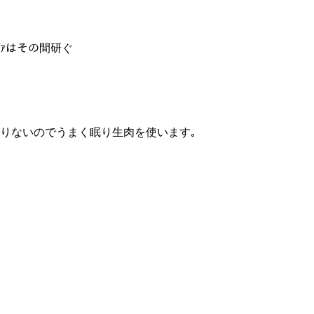
ﾌｧはその間研ぐ
りないのでうまく眠り生肉を使います｡