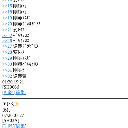
>>15
剛種ﾃｵ
>>18
剛種ﾃｵ
>>19
剛券ｴｽﾋﾟ
>>20
剛券ｳﾞｫﾙｶﾞﾉｽ
>>21
変ﾚｲｱ
>>22
ﾍﾞﾙｷｭﾛｽ
>>26
ﾍﾞﾙｷｭﾛｽ
>>27
逆襲ｸﾞﾗﾋﾞﾓｽ
>>28
変ﾄﾄｽ
>>29
剛券ｴｽﾋﾟ
>>30
剛種ﾍﾞﾙｷｭﾛｽ
>>31
剛券ﾗｰ
>>32
逆襲猿
01/20 19:21
[SH906i]
[
削除
][
編集
]
▼[33]
あ
あげ
07/26 07:27
[SH03A]
[
削除
][
編集
]