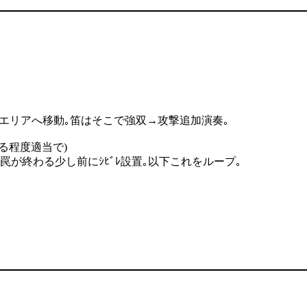
るエリアへ移動｡笛はそこで強双→攻撃追加演奏｡
ある程度適当で)
が罠が終わる少し前にｼﾋﾞﾚ設置｡以下これをループ｡