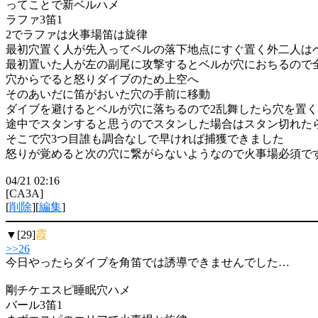
ってことで新ベルハメ
ラファ3笛1
2でラファは火事場笛は旋律
最初穴置く人が先入ってベルの落下地点にすぐ置く外二人は
最初置いた人が左の副尾に攻撃するとベルが穴におちるので
穴からでると怒りダイブのため上空へ
そのあいだに笛がおいた穴の手前に移動
ダイブを避けるとベルが穴に落ちるので2乱舞したら穴を置
途中でスタンすると思うのでスタンした場合はスタン切れた
そこで穴3つ目誰も調合なしで早ければ捕獲できました
怒りが覚めると次の穴に繋がらないようなので火事場必須で
04/21 02:16
[CA3A]
[
削除
][
編集
]
▼[29]
霞
>>26
今日やったらダイブを角笛では誘導できませんでした…
剛チケエスピ睡眠穴ハメ
バール3笛1