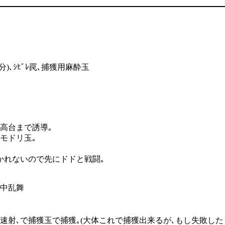
)､ｼﾋﾞﾚ罠､捕獲用麻酔玉
高台まで誘導｡
モドリ玉｡
かれないので先にドドと戦闘｡
背中乱舞
射､で捕獲玉で捕獲｡(大体これで捕獲出来るが､もし失敗したらｼﾋﾞ