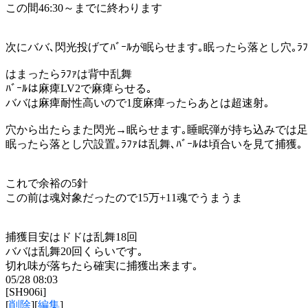
この間46:30～までに終わります
次にババ､閃光投げてﾊﾞｰﾙが眠らせます｡眠ったら落とし穴｡ﾗ
はまったらﾗﾌｧは背中乱舞
ﾊﾞｰﾙは麻痺LV2で麻痺らせる｡
ババは麻痺耐性高いので1度麻痺ったらあとは超速射｡
穴から出たらまた閃光→眠らせます｡睡眠弾が持ち込みでは足
眠ったら落とし穴設置｡ﾗﾌｧは乱舞､ﾊﾞｰﾙは頃合いを見て捕獲｡
これで余裕の5針
この前は魂対象だったので15万+11魂でうまうま
捕獲目安はドドは乱舞18回
ババは乱舞20回くらいです｡
切れ味が落ちたら確実に捕獲出来ます｡
05/28 08:03
[SH906i]
[
削除
][
編集
]