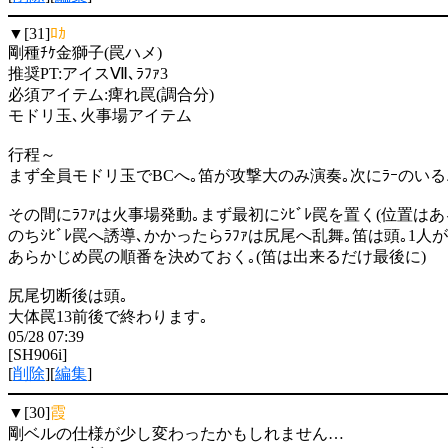
▼[31]
ﾛｶ
剛種ﾁｹ金獅子(罠ハメ)
推奨PT:アイスⅦ､ﾗﾌｧ3
必須アイテム:痺れ罠(調合分)
モドリ玉､火事場アイテム
行程～
まず全員モドリ玉でBCへ｡笛が攻撃大のみ演奏｡次にﾗｰのい
その間にﾗﾌｧは火事場発動｡まず最初にｼﾋﾞﾚ罠を置く(位置は
のちｼﾋﾞﾚ罠へ誘導､かかったらﾗﾌｧは尻尾へ乱舞｡笛は頭｡1人
あらかじめ罠の順番を決めておく｡(笛は出来るだけ最後に)
尻尾切断後は頭｡
大体罠13前後で終わります｡
05/28 07:39
[SH906i]
[
削除
][
編集
]
▼[30]
霞
剛ベルの仕様が少し変わったかもしれません…