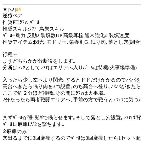
▼[32]
ﾛｶ
逆猿ペア
推奨PT:ﾗﾌｧ､ﾊﾞｰﾙ
推奨スキル:ﾗﾌｧ=鳥朱スキル
ﾊﾞｰﾙ=剛力 反動2 装填数UP 高級耳栓 通常強化or装填速度
推奨アイテム:閃光､モドリ玉､栄養剤G､眠り肉､落とし穴(調合分
行程～
まずどちらかが分断役をします｡
分断はﾗﾌｧとしてﾗﾌｧはエリアへ入りﾊﾞｰﾙは待機(火事場準備)
入ったら少し左へより閃光､するとドドだけかかるのでババを
高台へきたら眠り肉を3つ設置､のち高台へ登り､ババがきたら
ここで約２分ほど待機｡その間にﾗﾌｧは火事場｡
2分たったら両者戦闘エリアへ､手前の方で戦うとババに気づ
まずﾊﾞｰﾙが睡眠弾で眠らせます｡そして落とし穴設置｡ﾗﾌｧは
ﾊﾞｰﾙは麻痺LV2を撃ちます｡
※麻痺のみ
穴出るまでに3回麻痺するのでﾊﾞｰﾙは3回麻痺したら1セット超速