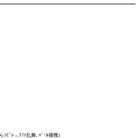
ﾚ→ﾗﾌｧ乱舞､ﾊﾞｰﾙ捕獲)