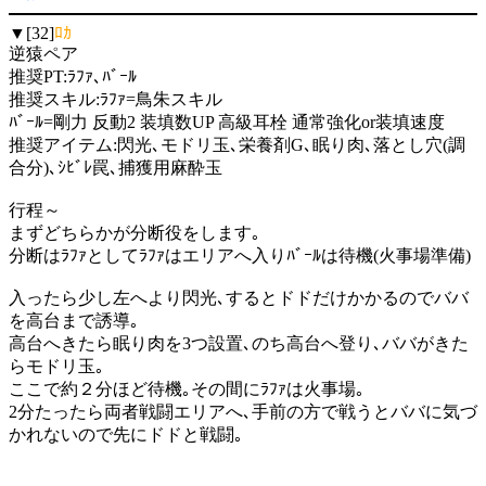
▼[32]
ﾛｶ
逆猿ペア
推奨PT:ﾗﾌｧ､ﾊﾞｰﾙ
推奨スキル:ﾗﾌｧ=鳥朱スキル
ﾊﾞｰﾙ=剛力 反動2 装填数UP 高級耳栓 通常強化or装填速度
推奨アイテム:閃光､モドリ玉､栄養剤G､眠り肉､落とし穴(調
合分)､ｼﾋﾞﾚ罠､捕獲用麻酔玉
行程～
まずどちらかが分断役をします｡
分断はﾗﾌｧとしてﾗﾌｧはエリアへ入りﾊﾞｰﾙは待機(火事場準備)
入ったら少し左へより閃光､するとドドだけかかるのでババ
を高台まで誘導｡
高台へきたら眠り肉を3つ設置､のち高台へ登り､ババがきた
らモドリ玉｡
ここで約２分ほど待機｡その間にﾗﾌｧは火事場｡
2分たったら両者戦闘エリアへ､手前の方で戦うとババに気づ
かれないので先にドドと戦闘｡