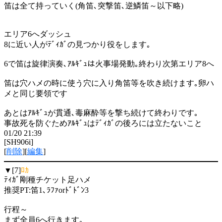
笛は全て持っていく(角笛､突撃笛､逆鱗笛～以下略)
エリア6へダッシュ
8に近い人がﾃﾞｨｶﾞの見つかり役をします｡
6で笛は旋律演奏､ｱﾙｷﾞｭは火事場発動｡終わり次第エリア8へ
笛は穴ハメの時に使う穴に入り角笛等を吹き続けます｡卵ハ
メと同じ要領です
あとはｱﾙｷﾞｭが貫通､毒麻酔等を撃ち続けて終わりです｡
事故死を防ぐためｱﾙｷﾞｭはﾃﾞｨｶﾞの後ろには立たないこと
01/20 21:39
[SH906i]
[
削除
][
編集
]
▼[7]
ﾛｶ
ﾃｨｶﾞ剛種チケット足ハメ
推奨PT:笛1､ﾗﾌｧorﾄﾞﾄﾞﾝ3
行程～
まず全員6へ行きます｡