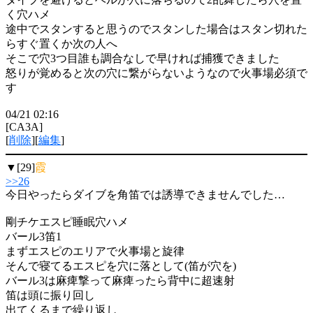
く穴ハメ
途中でスタンすると思うのでスタンした場合はスタン切れた
らすぐ置くか次の人へ
そこで穴3つ目誰も調合なしで早ければ捕獲できました
怒りが覚めると次の穴に繋がらないようなので火事場必須で
す
04/21 02:16
[CA3A]
[
削除
][
編集
]
▼[29]
霞
>>26
今日やったらダイブを角笛では誘導できませんでした…
剛チケエスピ睡眠穴ハメ
バール3笛1
まずエスピのエリアで火事場と旋律
そんで寝てるエスピを穴に落として(笛が穴を)
バール3は麻痺撃って麻痺ったら背中に超速射
笛は頭に振り回し
出てくるまで繰り返し