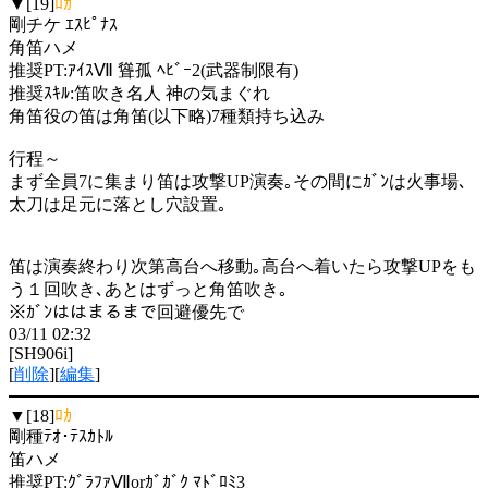
▼[19]
ﾛｶ
剛チケ ｴｽﾋﾟﾅｽ
角笛ハメ
推奨PT:ｱｲｽⅦ 聳孤 ﾍﾋﾞｰ2(武器制限有)
推奨ｽｷﾙ:笛吹き名人 神の気まぐれ
角笛役の笛は角笛(以下略)7種類持ち込み
行程～
まず全員7に集まり笛は攻撃UP演奏｡その間にｶﾞﾝは火事場､
太刀は足元に落とし穴設置｡
笛は演奏終わり次第高台へ移動｡高台へ着いたら攻撃UPをも
う１回吹き､あとはずっと角笛吹き｡
※ｶﾞﾝははまるまで回避優先で
03/11 02:32
[SH906i]
[
削除
][
編集
]
▼[18]
ﾛｶ
剛種ﾃｵ･ﾃｽｶﾄﾙ
笛ハメ
推奨PT:ｸﾞﾗﾌｧⅦorｶﾞｶﾞｸ ﾏﾄﾞﾛﾐ3