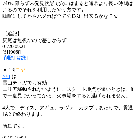
ﾚｲｱに限らず未発見状態で穴にはまると通常より長い時間は
まるのでそれを利用したやり方です｡
睡眠にしてからハメれば全てのﾓﾝｽに出来るかな？ｗ
【追記】
尻尾は無視なので悪しからず
01/29 09:21
[SH906i]
[
削除
][
編集
]
▼[13]
ニヤ
>>1
は
雪山ティガでも有効
エリア移動されないように、スタート地点が遠いときは、8
で一度見つかってから、火事場をすると逃げられません。
4人で、ディス、アギュ、ラヴァ、カクプリあたりで、貫通
1&2で終わります。
簡単です。
01/22 19:02