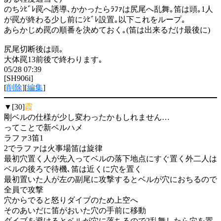
のちｼﾋﾞﾚ罠へ誘導､かかったらﾗﾌｧは尻尾へ乱舞｡笛は頭｡1人
が罠が終わる少し前にｼﾋﾞﾚ設置｡以下これをループ｡
あらかじめ罠の順番を決めておく｡(笛は出来るだけ最後に)
尻尾切断後は頭｡
大体罠13前後で終わります｡
05/28 07:39
[SH906i]
[
削除
][
編集
]
▼[30]
霞
剛ベルの仕様が少し変わったかもしれません…
ってことで新ベルハメ
ラファ3笛1
2でラファは火事場笛は旋律
最初穴置く人が先入ってベルの落下地点にすぐ置く外二人は
ベルの後ろで待機､笛は近くに穴を置く
最初置いた人が左の副尾に攻撃するとベルが穴におちるので
全員で攻撃
穴からでると怒りダイブのため上空へ
そのあいだに笛がおいた穴の手前に移動
ダイブを避けるとベルが穴に落ちるので2乱舞したら穴を置