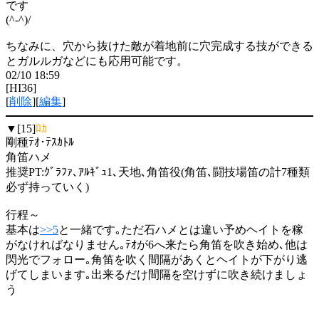
です
(^-^)/
ちなみに、穴から抜けた敵が着地前に穴完成する技ができる
とガルルガなどにも応用可能です。
02/10 18:59
[HI36]
[
削除
][
編集
]
▼[15]
ﾛｶ
剛種ﾃｵ･ﾃｽｶﾄﾙ
角笛ハメ
推奨PT:ｸﾞﾗﾌｧ､ｱﾙｷﾞｭ1､天地､角笛役(角笛､闘技場笛の計7種類
必ず持っていく)
行程～
基本は
>>5
と一緒です｡ただ石ハメとは違い予めヘイトを稼
がなければなりません｡ﾃｵが6へ来たら角笛を吹き始め､他は
閃光でフォロー｡角笛を吹く間隔があくとヘイトが下がり逃
げてしまいます｡出来るだけ間隔を空けずに吹き続けましょ
う