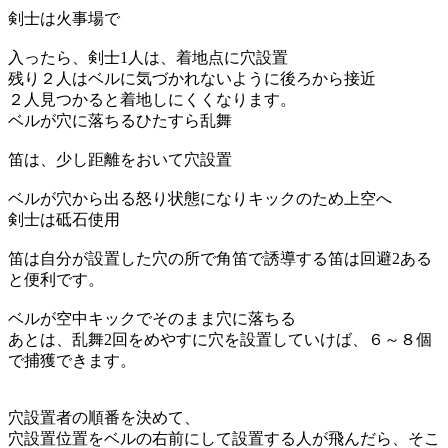
剣士は火事場で
入ったら、剣士1人は、着地点に穴設置
残り２人はベルに気づかれないように後ろから接近
２人見つかると着地しにくくなります。
ベルが穴に落ちるひたすら乱舞
笛は、少し距離をおいて穴設置
ベルが穴から出る怒り状態になりキックのため上空へ
剣士は砥石使用
笛は自分が設置した穴の所で角笛で誘導する笛は回避2ある
と便利です。
ベルが空中キックでそのまま穴に落ちる
あとは、乱舞2回をめやすに穴を設置していけば、６～８個
で捕獲できます。
穴設置者の順番を決めて、
穴設置位置をベルの右前にして設置する人が飛んだら、そこ