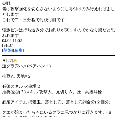
参戦
笛は攻撃強化を切らさないようにし毒付けのみ行えればよし
とします
これで二～三分程で討伐可能です
強激ビンは持ち込み分でお釣りが来ますのでかなり楽だと思
われます
04/02 11:02
[SH37]
[
削除
][
編集
]
▼[27]
あ
逆グラ穴ハメ(ペアハント)
推奨PT 天地×２
必須スキル 火事場２
推奨(必須？)スキル 攻撃大、見切り３、匠、高級耳栓
必須アイテム 捕獲玉、落とし穴、落とし穴調合分(２個分)
クエが始まったら４にいるグラに見つかりに行きます。(８