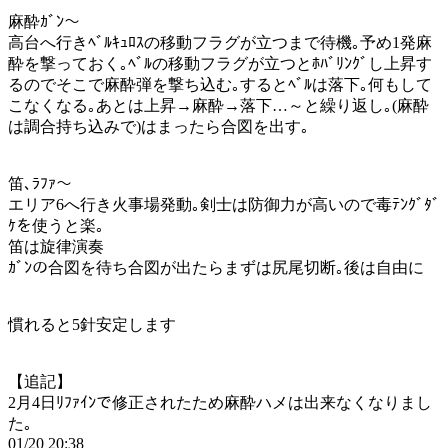
麻酔ｶﾞﾝ～
高台へ行きﾍﾞﾙｷｭﾛｽの移動フラグが立つまで待機｡予め1発麻
酔を撃っておく｡ﾍﾞﾙの移動フラグが立つとﾎﾊﾞﾘﾝｸﾞし上昇す
るのでそこで麻酔弾を撃ち込む｡するとﾍﾞﾙは落下｡何もして
こなくなる｡あとは上昇→麻酔→落下…～と繰り返し｡(麻酔
は調合持ち込みで)はまったら合図を出す｡
笛､ﾗﾌｧ～
エリア6へ行き火事場発動｡剣士は防御力が高いので毒ﾃﾝｸﾞﾀﾞ
ｹを使うと楽｡
笛は旋律演奏
ｶﾞﾝの合図を待ち合図が出たらまずは尻尾切断｡後は自由に
慣れると5針安定します
【追記】
2月4日ﾘﾌｧｲﾝで修正されたため麻酔ハメは出来なくなりまし
た｡
01/20 20:38