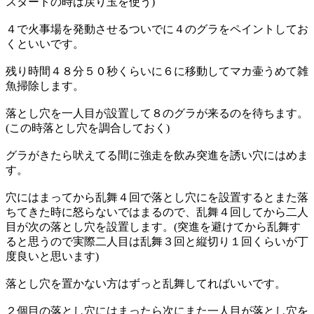
スタートの時は戻り玉を使う)
４で火事場を発動させるついでに４のグラをペイントしてお
くといいです。
残り時間４８分５０秒くらいに６に移動してマカ壷うめて雑
魚掃除します。
落とし穴を一人目が設置して８のグラが来るのを待ちます。
(この時落とし穴を調合しておく)
グラがきたら吠えてる間に強走を飲み突進を誘い穴にはめま
す。
穴にはまってから乱舞４回で落とし穴にを設置するとまた落
ちてきた時に怒らないではまるので、乱舞４回してから二人
目が次の落とし穴を設置します。(突進を避けてから乱舞す
ると思うので実際二人目は乱舞３回と縦切り１回くらいが丁
度良いと思います)
落とし穴を置かない方はずっと乱舞してればいいです。
２個目の落とし穴にはまったら次にまた一人目が落とし穴を