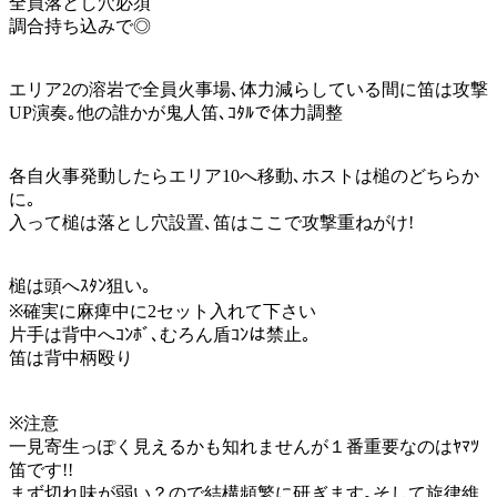
全員落とし穴必須
調合持ち込みで◎
エリア2の溶岩で全員火事場､体力減らしている間に笛は攻撃
UP演奏｡他の誰かが鬼人笛､ｺﾀﾙで体力調整
各自火事発動したらエリア10へ移動､ホストは槌のどちらか
に｡
入って槌は落とし穴設置､笛はここで攻撃重ねがけ!
槌は頭へｽﾀﾝ狙い｡
※確実に麻痺中に2セット入れて下さい
片手は背中へｺﾝﾎﾞ､むろん盾ｺﾝは禁止｡
笛は背中柄殴り
※注意
一見寄生っぽく見えるかも知れませんが１番重要なのはﾔﾏﾂ
笛です!!
まず切れ味が弱い？ので結構頻繁に研ぎます｡そして旋律維