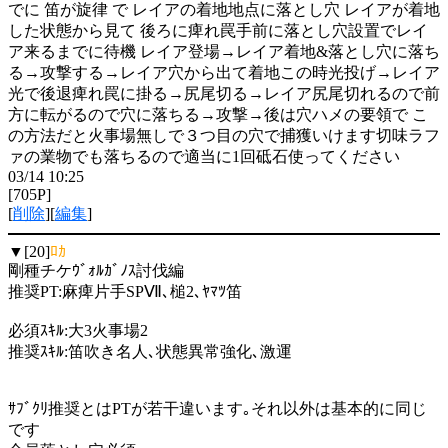
でに 笛が旋律 で レイアの着地地点に落とし穴 レイアが着地
した状態から見て 後ろに痺れ罠手前に落とし穴設置でレイ
ア来るまでに待機 レイア登場→レイア着地&落とし穴に落ち
る→攻撃する→レイア穴から出て着地この時光投げ→レイア
光で後退痺れ罠に掛る→尻尾切る→レイア尻尾切れるので前
方に転がるので穴に落ちる→攻撃→後は穴ハメの要領で こ
の方法だと火事場無しで３つ目の穴で捕獲いけます切味ラフ
ァの業物でも落ちるので適当に1回砥石使ってください
03/14 10:25
[705P]
[
削除
][
編集
]
▼[20]
ﾛｶ
剛種チケｳﾞｫﾙｶﾞﾉｽ討伐編
推奨PT:麻痺片手SPⅦ､槌2､ﾔﾏﾂ笛
必須ｽｷﾙ:大3火事場2
推奨ｽｷﾙ:笛吹き名人､状態異常強化､激運
ｻﾌﾞｸﾘ推奨とはPTが若干違います｡それ以外は基本的に同じ
です