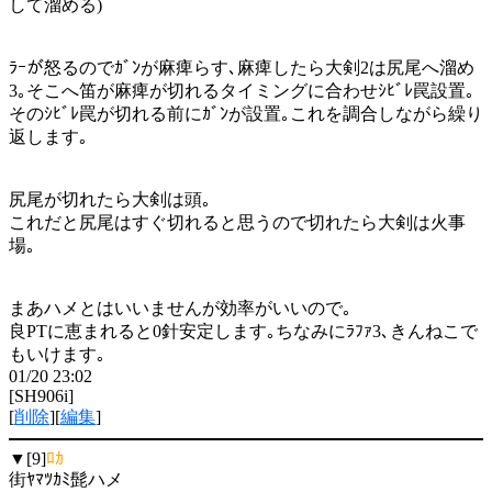
して溜める)
ﾗｰが怒るのでｶﾞﾝが麻痺らす､麻痺したら大剣2は尻尾へ溜め
3｡そこへ笛が麻痺が切れるタイミングに合わせｼﾋﾞﾚ罠設置｡
そのｼﾋﾞﾚ罠が切れる前にｶﾞﾝが設置｡これを調合しながら繰り
返します｡
尻尾が切れたら大剣は頭｡
これだと尻尾はすぐ切れると思うので切れたら大剣は火事
場｡
まあハメとはいいませんが効率がいいので｡
良PTに恵まれると0針安定します｡ちなみにﾗﾌｧ3､きんねこで
もいけます｡
01/20 23:02
[SH906i]
[
削除
][
編集
]
▼[9]
ﾛｶ
街ﾔﾏﾂｶﾐ髭ハメ