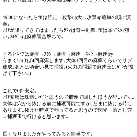
49:00になったら笛は強走→攻撃up大→攻撃up追加の順に演
奏｡
ﾚｲｱが降りてきてはまったらﾗﾌｧは背中乱舞｡笛は頭でｽﾀﾝ狙
い｡ｱﾙｷﾞｭは麻痺調合撃ちで｡
するとﾚｲｱは麻痺→ｽﾀﾝ→麻痺→麻痺→ｽﾀﾝ→麻痺(ry
うまくいけば4回麻痺します｡大体3回目の麻痺くらいでサブ
達成｡あとは頃合い見て捕獲｡(火力の問題で麻痺玉はｶﾞﾝが投
げて下さい｡)
これで0針安定｡
ﾚｲｱ変種は珠狙いだと思うので捕獲で回したほうが早いです｡
大体は穴から抜ける前に捕獲可能ですが､たまに抜ける時も
あります｡抜けた時点で弱ってると思うので閃光→落とし穴
→捕獲玉で行けると思います｡
長くなりましたがやってみると簡単です｡