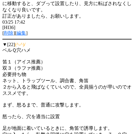
に移動すると、ダブって設置したり、見方に転ばされなくし
なくなり良いです。
訂正がありましたら、お願いします。
03/25 17:42
[HI36]
[
削除
][
編集
]
▼[22]
(^-^)/
ベルＱ穴ハメ
笛１（アイス推薦）
双３（ラファ推薦）
必要持ち物
ネット、トラップツール、調合書、角笛
２から入ると飛ばなくていいので、全員揃うのが早いのでオ
ススメです。
まず、怒るまで、普通に攻撃します。
怒ったら、穴を適当に設置
足が地面に着いているときに、角笛で誘導します。