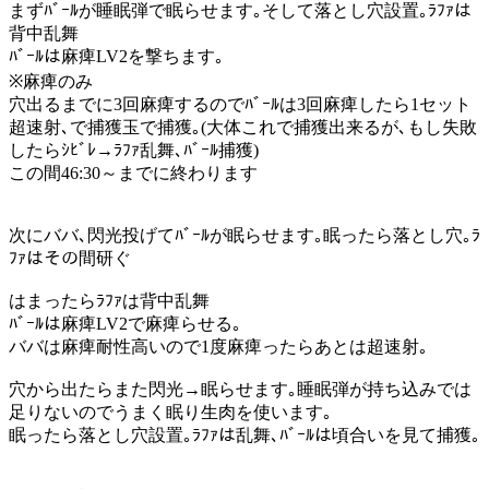
まずﾊﾞｰﾙが睡眠弾で眠らせます｡そして落とし穴設置｡ﾗﾌｧは
背中乱舞
ﾊﾞｰﾙは麻痺LV2を撃ちます｡
※麻痺のみ
穴出るまでに3回麻痺するのでﾊﾞｰﾙは3回麻痺したら1セット
超速射､で捕獲玉で捕獲｡(大体これで捕獲出来るが､もし失敗
したらｼﾋﾞﾚ→ﾗﾌｧ乱舞､ﾊﾞｰﾙ捕獲)
この間46:30～までに終わります
次にババ､閃光投げてﾊﾞｰﾙが眠らせます｡眠ったら落とし穴｡ﾗ
ﾌｧはその間研ぐ
はまったらﾗﾌｧは背中乱舞
ﾊﾞｰﾙは麻痺LV2で麻痺らせる｡
ババは麻痺耐性高いので1度麻痺ったらあとは超速射｡
穴から出たらまた閃光→眠らせます｡睡眠弾が持ち込みでは
足りないのでうまく眠り生肉を使います｡
眠ったら落とし穴設置｡ﾗﾌｧは乱舞､ﾊﾞｰﾙは頃合いを見て捕獲｡