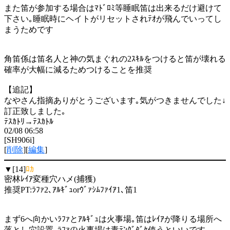
また笛が参加する場合はﾏﾄﾞﾛﾐ等睡眠笛は出来るだけ避けて
下さい｡睡眠時にヘイトがリセットされﾃｵが飛んでいってし
まうためです
角笛係は笛名人と神の気まぐれの2ｽｷﾙをつけると笛が壊れる
確率が大幅に減るためつけることを推奨
【追記】
なやさん指摘ありがとうございます｡気がつきませんでした↓
訂正致しました｡
ﾃｽｶﾄﾘ→ﾃｽｶﾄﾙ
02/08 06:58
[SH906i]
[
削除
][
編集
]
▼[14]
ﾛｶ
密林ﾚｲｱ変種穴ハメ(捕獲)
推奨PT:ﾗﾌｧ2､ｱﾙｷﾞｭorｳﾞｧｼﾑﾌｧｲｱ1､笛1
まず6へ向かいﾗﾌｧとｱﾙｷﾞｭは火事場｡笛はﾚｲｱが降りる場所へ
落とし穴設置｡ﾗﾌｧの火事場は毒ﾃﾝｸﾞﾀﾞｹ使うといいです｡