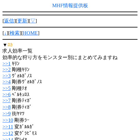
MHF情報提供板
[
返信
][
更新
][
▽
]
[
↓
][
検索
][
HOME
]
▼
ﾛｶ
求人効率一覧
効率的な狩り方をモンスター別にまとめてみますね
>>1
ｷﾘﾝ
>>2
剛種ｷﾘﾝ
>>3
ｳﾞｫﾙｶﾞﾉｽ
>>4
剛券ｳﾞｫﾙｶﾞﾉｽ
>>5
剛種ﾃｵ
>>6
ﾍﾞﾙｷｭﾛｽ
>>7
剛券ﾃｨｶﾞ
>>8
剛券ﾃｨｶﾞ
>>9
街ﾔﾏﾂ
>>10
剛券ﾗｰ
>>11
変ｶﾞﾙﾙｶﾞ
>>12
変ｸﾞﾗﾋﾞﾓｽ
>>14
変ﾚｲｱ