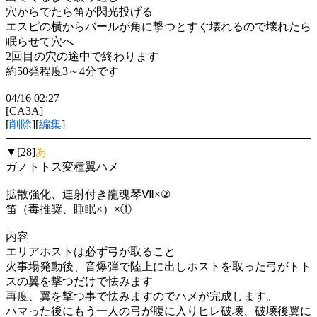
穴からでたら笛が閃光投げる
エスピの横からバールが角に撃つとすぐ壊れるので壊れたら
眠らせて穴へ
2回目の穴の途中で終わります
約50発程度3～4分です
04/16 02:27
[CA3A]
[
削除
][
編集
]
▼[28]
あ
ガノトトス変種翼ハメ
拡散強化、連射付き龍魂琴Ⅶ×②
笛（毒推奨、睡眠×）×①
内容
エリアホストは必ず弓が取ること
火事場発動後、音爆弾で陸上に出しホストを取った弓がトト
スの翼を撃つだけで怯みます
再度、翼を撃つ事で怯みますのでハメが完成します。
ハマった後にもう一人の弓が腹に入りヒレ破壊、破壊後翼に