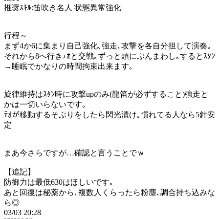
推奨ｽｷﾙ:笛吹き名人 状態異常強化
行程～
まず4か6に集まり自己強化､強走､攻撃を各自分担して演奏｡
それから8へ行きﾃｵと交戦｡ずっと頭にぶんまわし｡するとｽﾀﾝ
→睡眠でかなりの時間拘束出来ます｡
旋律維持はｽﾀﾝ時に攻撃upのみ(龍笛が必ずすること)強走と
かは一切いらないです｡
ﾃｵが移動するそぶりをしたら閃光漬け｡慣れてる人なら5針安
定
まあ今さらですが…確認と言うことでｗ
【追記】
防御力は最低630はほしいです｡
あと回復は秘薬から､複数人くらったら粉塵､調合持ち込みな
ら◎
03/03 20:28