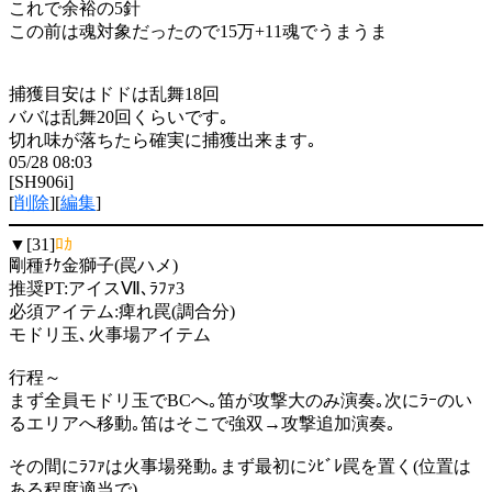
これで余裕の5針
この前は魂対象だったので15万+11魂でうまうま
捕獲目安はドドは乱舞18回
ババは乱舞20回くらいです｡
切れ味が落ちたら確実に捕獲出来ます｡
05/28 08:03
[SH906i]
[
削除
][
編集
]
▼[31]
ﾛｶ
剛種ﾁｹ金獅子(罠ハメ)
推奨PT:アイスⅦ､ﾗﾌｧ3
必須アイテム:痺れ罠(調合分)
モドリ玉､火事場アイテム
行程～
まず全員モドリ玉でBCへ｡笛が攻撃大のみ演奏｡次にﾗｰのい
るエリアへ移動｡笛はそこで強双→攻撃追加演奏｡
その間にﾗﾌｧは火事場発動｡まず最初にｼﾋﾞﾚ罠を置く(位置は
ある程度適当で)