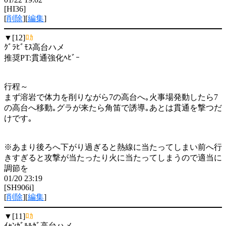
[HI36]
[
削除
][
編集
]
▼[12]
ﾛｶ
ｸﾞﾗﾋﾞﾓｽ高台ハメ
推奨PT:貫通強化ﾍﾋﾞｰ
行程～
まず溶岩で体力を削りながら7の高台へ｡火事場発動したら7
の高台へ移動｡グラが来たら角笛で誘導｡あとは貫通を撃つだ
けです｡
※あまり後ろへ下がり過ぎると熱線に当たってしまい前へ行
きすぎると攻撃が当たったり火に当たってしまうので適当に
調節を
01/20 23:19
[SH906i]
[
削除
][
編集
]
▼[11]
ﾛｶ
ｲｬﾝｶﾞﾙﾙｶﾞ高台ハメ