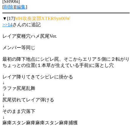
[SH906i]
[
削除
][
編集
]
▼[17]
MH吹奏楽部XTER9yn00W
>>14
さんのに追記
レイア変種穴ハメ尻尾Ver.
メンバー等同じ
最初の降下地点にシビレ罠、そこからエリア５側に２転がり
ちょっとの位置(１本草が生えている手前)に落とし穴
レイア降りてきてシビレに掛かる
↓
ラファ尻尾乱舞
↓
尻尾切れてレイア弾ける
↓
そのまま穴落下
↓
麻痺スタン麻痺麻痺スタン麻痺捕獲