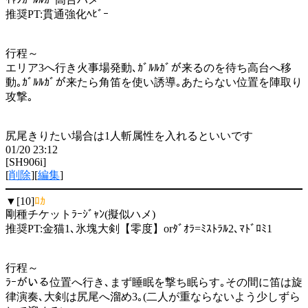
推奨PT:貫通強化ﾍﾋﾞｰ
行程～
エリア3へ行き火事場発動､ｶﾞﾙﾙｶﾞが来るのを待ち高台へ移
動｡ｶﾞﾙﾙｶﾞが来たら角笛を使い誘導｡あたらない位置を陣取り
攻撃｡
尻尾きりたい場合は1人斬属性を入れるといいです
01/20 23:12
[SH906i]
[
削除
][
編集
]
▼[10]
ﾛｶ
剛種チケットﾗｰｼﾞｬﾝ(擬似ハメ)
推奨PT:金猫1､氷塊大剣【零度】orﾀﾞｵﾗ=ﾐｽﾄﾗﾙ2､ﾏﾄﾞﾛﾐ1
行程～
ﾗｰがいる位置へ行き､まず睡眠を撃ち眠らす｡その間に笛は旋
律演奏､大剣は尻尾へ溜め3｡(二人が重ならないよう少しずら