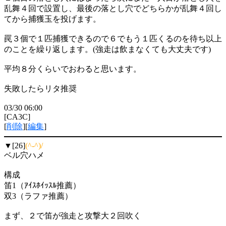
乱舞４回で設置し、最後の落とし穴でどちらかが乱舞４回し
てから捕獲玉を投げます。
罠３個で１匹捕獲できるので６でもう１匹くるのを待ち以上
のことを繰り返します。(強走は飲まなくても大丈夫です)
平均８分くらいでおわると思います。
失敗したらリタ推奨
03/30 06:00
[CA3C]
[
削除
][
編集
]
▼[26]
(^-^)/
ベル穴ハメ
構成
笛1（ｱｲｽﾎｲｯｽﾙ推薦）
双3（ラファ推薦）
まず、２で笛が強走と攻撃大２回吹く