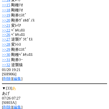
>>15
剛種ﾃｵ
>>18
剛種ﾃｵ
>>19
剛券ｴｽﾋﾟ
>>20
剛券ｳﾞｫﾙｶﾞﾉｽ
>>21
変ﾚｲｱ
>>22
ﾍﾞﾙｷｭﾛｽ
>>26
ﾍﾞﾙｷｭﾛｽ
>>27
逆襲ｸﾞﾗﾋﾞﾓｽ
>>28
変ﾄﾄｽ
>>29
剛券ｴｽﾋﾟ
>>30
剛種ﾍﾞﾙｷｭﾛｽ
>>31
剛券ﾗｰ
>>32
逆襲猿
01/20 19:21
[SH906i]
[
削除
][
編集
]
▼[33]
あ
あげ
07/26 07:27
[SH03A]
[
削除
][
編集
]