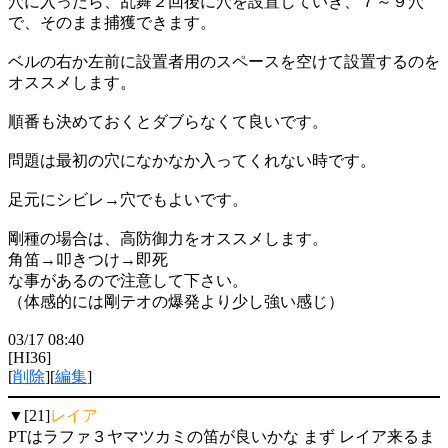
穴に入ったら、乱舞２回後に穴を設置していき、７～９穴
で、そのまま捕獲できます。
ベルの右か左前に設置者用のスペースを空けて設置するのを
オススメします。
順番も決めておくとダブらなくて良いです。
問題は最初の穴になかなか入ってくれない時です。
足元にシビレ→穴でもよいです。
剛種の場合は、高防御力をオススメします。
角笛→叩きつけ→即死
な事があるので注意して下さい。
（体感的には剛テオの爆発より少し強い感じ）
03/17 08:40
[HI36]
[
削除
][
編集
]
▼[21]
レイア
PTはラファ３ヤマツカミの笛が良いかな まず レイア来るま