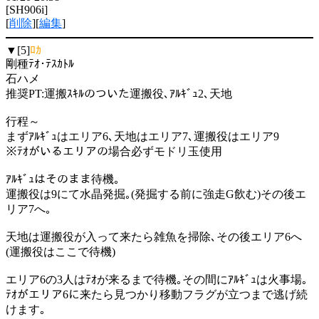
[SH906i]
[
削除
][
編集
]
▼[5]
ﾛｶ
剛種ﾃｵ･ﾃｽｶﾄﾙ
石ハメ
推奨PT:運搬ｽｷﾙのついた運搬役､ｱﾙｷﾞｭ2､天地
行程～
まずｱﾙｷﾞｭはエリア6､天地はエリア7､運搬役はエリア9
※ﾃｵがいるエリアの場合必ずモドリ玉使用
ｱﾙｷﾞｭはそのまま待機｡
運搬役は9にて水晶発掘｡(発掘する前に強走G飲む)その後エ
リア7へ｡
天地は運搬役が入って来たら雑魚を掃除､その後エリア6へ
(運搬役はここで待機)
エリア6の3人はﾃｵが来るまで待機｡その間にｱﾙｷﾞｭは火事場｡
ﾃｵがエリア6に来たら見つかり移動フラグが立つまで逃げ続
けます｡