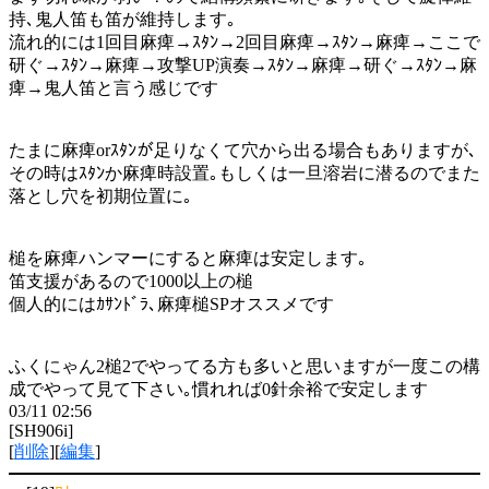
持､鬼人笛も笛が維持します｡
流れ的には1回目麻痺→ｽﾀﾝ→2回目麻痺→ｽﾀﾝ→麻痺→ここで
研ぐ→ｽﾀﾝ→麻痺→攻撃UP演奏→ｽﾀﾝ→麻痺→研ぐ→ｽﾀﾝ→麻
痺→鬼人笛と言う感じです
たまに麻痺orｽﾀﾝが足りなくて穴から出る場合もありますが､
その時はｽﾀﾝか麻痺時設置｡もしくは一旦溶岩に潜るのでまた
落とし穴を初期位置に｡
槌を麻痺ハンマーにすると麻痺は安定します｡
笛支援があるので1000以上の槌
個人的にはｶｻﾝﾄﾞﾗ､麻痺槌SPオススメです
ふくにゃん2槌2でやってる方も多いと思いますが一度この構
成でやって見て下さい｡慣れれば0針余裕で安定します
03/11 02:56
[SH906i]
[
削除
][
編集
]