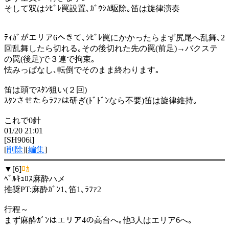
そして双はｼﾋﾞﾚ罠設置､ｶﾞｳｼｶ駆除｡笛は旋律演奏
ﾃｨｶﾞがエリア6へきて､ｼﾋﾞﾚ罠にかかったらまず尻尾へ乱舞､2
回乱舞したら切れる｡その後切れた先の罠(前足)→バクステ
の罠(後足)で３連で拘束｡
怯みっぱなし､転倒でそのまま終わります｡
笛は頭でｽﾀﾝ狙い(２回)
ｽﾀﾝさせたらﾗﾌｧは研ぎ(ﾄﾞﾄﾞﾝなら不要)笛は旋律維持｡
これで0針
01/20 21:01
[SH906i]
[
削除
][
編集
]
▼[6]
ﾛｶ
ﾍﾞﾙｷｭﾛｽ麻酔ハメ
推奨PT:麻酔ｶﾞﾝ1､笛1､ﾗﾌｧ2
行程～
まず麻酔ｶﾞﾝはエリア4の高台へ｡他3人はエリア6へ｡