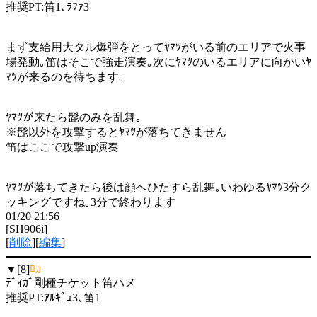
推奨PT:笛1､ﾗﾌｧ3
まず支給用大タル爆弾をとってﾔﾏﾂがいる前のエリアで火事
場発動｡笛はそこで強走演奏｡次にﾔﾏﾂのいるエリアに向かいﾔ
ﾏﾂが来るのを待ちます｡
ﾔﾏﾂが来たら髭のみを乱舞｡
※髭以外を攻撃するとﾔﾏﾂが落ちてきません
笛はここで攻撃up演奏
ﾔﾏﾂが落ちてきたら後は顔へひたすら乱舞｡いわゆるﾔﾏﾂ3分ク
ッキングですね｡3分で終わります
01/20 21:56
[SH906i]
[
削除
][
編集
]
▼[8]
ﾛｶ
ﾃﾞｨｶﾞ剛種チケット笛ハメ
推奨PT:ｱﾙｷﾞｭ3､笛1