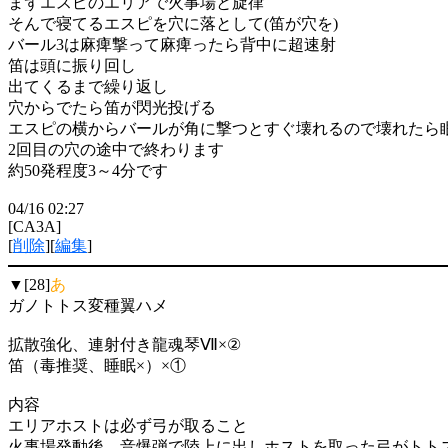
まずエスピのエリアで火事場と旋律
そんで寝てるエスピを穴に落として(笛が穴を)
バール3は麻痺撃って麻痺ったら背中に超速射
笛は頭に振り回し
出てくるまで繰り返し
穴からでたら笛が閃光投げる
エスピの横からバールが角に撃つとすぐ壊れるので壊れたら
2回目の穴の途中で終わります
約50発程度3～4分です
04/16 02:27
[CA3A]
[
削除
][
編集
]
▼[28]
あ
ガノトトス変種翼ハメ
拡散強化、連射付き龍魂琴Ⅶ×②
笛（毒推奨、睡眠×）×①
内容
エリアホストは必ず弓が取ること
火事場発動後、音爆弾で陸上に出しホストを取った弓がトト