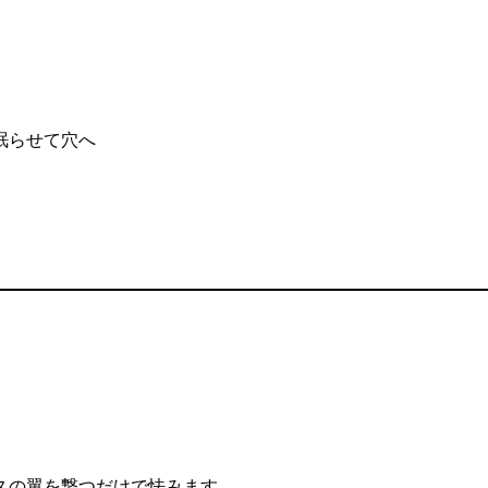
眠らせて穴へ
スの翼を撃つだけで怯みます