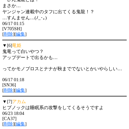
まさか…
ヤンジャン連載中のタフに出てくる鬼龍！？
…すんません…(ﾉ_･｡)
06/17 01:15
[V705SH]
[
削除
][
編集
]
▼[6]
竜姫
鬼竜って白いやつ？
アップデートで出るかも…
ってかモノブロスとナナが秋まででないとかいやらしい…
06/17 01:18
[SN36]
[
削除
][
編集
]
▼[7]
アカム
ヒプノックは睡眠系の攻撃をしてくるそうですよ
06/23 18:04
[CA37]
[
削除
][
編集
]