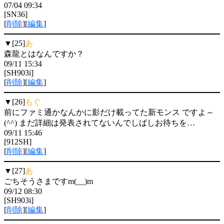
07/04 09:34
[SN36]
[
削除
][
編集
]
▼[25]
あ
森龍とはなんですか？
09/11 15:34
[SH903i]
[
削除
][
編集
]
▼[26]
もぐ
前にファミ通かなんかに影だけ載ってた新モンス ですよ～
(^^) まだ詳細は発表されてないんでしばしお待ちを…
09/11 15:46
[912SH]
[
削除
][
編集
]
▼[27]
あ
ごちそうさまですm(__)m
09/12 08:30
[SH903i]
[
削除
][
編集
]