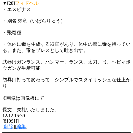
▼[28]
フィドヘル
・エスピナス
・別名 棘竜（いばらりゅう）
・飛竜種
・体内に毒を生成する器官があり、体中の棘に毒を持ってい
る。また、毒をブレスとして吐き出す。
武器はガンランス、ハンマー、ランス、太刀、弓、ヘビィボ
ウガンが生産可能
防具は打って変わって、シンプルでスタイリッシュな仕上が
り
※画像は画像板にて
長文、失礼いたしました。
12/12 15:39
[810SH]
[
削除
][
編集
]