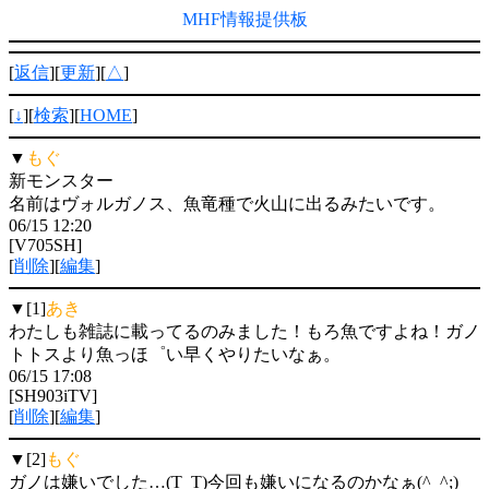
MHF情報提供板
[
返信
][
更新
][
△
]
[
↓
][
検索
][
HOME
]
▼
もぐ
新モンスター
名前はヴォルガノス、魚竜種で火山に出るみたいです。
06/15 12:20
[V705SH]
[
削除
][
編集
]
▼[1]
あき
わたしも雑誌に載ってるのみました！もろ魚ですよね！ガノ
トトスより魚っほ゜い早くやりたいなぁ。
06/15 17:08
[SH903iTV]
[
削除
][
編集
]
▼[2]
もぐ
ガノは嫌いでした…(T_T)今回も嫌いになるのかなぁ(^_^;)