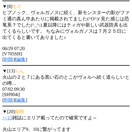
▼[8]
もぐ
ヒプノック、ヴォルガノスに続く、新モンスターの影がファ
ミ通の真ん中あたりに掲載されてました(^O^)/ 見た感じは恐
竜系？でした(^_^;) 夏以降にはティガや新しい武器防具も出
てくるらしいです。 ちなみにヴォルガノスは７月２５日に
出てくると書いてありました♪
06/29 07:20
[V705SH]
[
削除
][
編集
]
▼[13]
らん
火山の２と７にある黒い石のとこがヴォルへ続く道らしいと
の噂…
07/02 09:30
[SH904i]
[
削除
][
編集
]
▼[20]
銀時
>>13
雑誌にエリア載ってたので確実ですよ～
火山エリア9、10に繋がってます