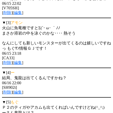
06/15 22:02
[V705SH]
[
削除
][
編集
]
▼[3]
アモン
火山に魚竜種ですとΣ(´･ ω･ ｀ﾉﾉ
まさか溶岩の中を泳ぐのかな‥‥ 熱そう
なんにしても新しいモンスターが出てくるのは嬉しいですね
っ もぐｻﾝ情報ＧＪです！
06/15 23:18
[CA33]
[
削除
][
編集
]
▼[4]
ー
結局、鬼龍は出てくるんですかね？
06/16 22:00
[SH902i]
[
削除
][
編集
]
▼[5]
もぐ
Ｐ２のティガやアカムも出てくればいんですけどね(^_^;)
ーさん鬼龍とは？