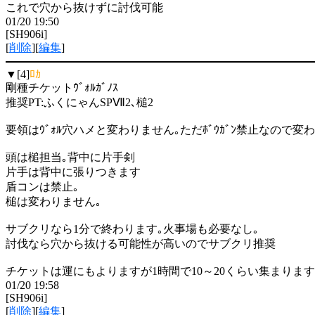
これで穴から抜けずに討伐可能
01/20 19:50
[SH906i]
[
削除
][
編集
]
▼[4]
ﾛｶ
剛種チケットｳﾞｫﾙｶﾞﾉｽ
推奨PT:ふくにゃんSPⅦ2､槌2
要領はｳﾞｫﾙ穴ハメと変わりません｡ただﾎﾞｳｶﾞﾝ禁止なので
頭は槌担当｡背中に片手剣
片手は背中に張りつきます
盾コンは禁止｡
槌は変わりません｡
サブクリなら1分で終わります｡火事場も必要なし｡
討伐なら穴から抜ける可能性が高いのでサブクリ推奨
チケットは運にもよりますが1時間で10～20くらい集まります
01/20 19:58
[SH906i]
[
削除
][
編集
]