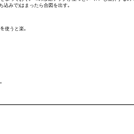
ち込みで)はまったら合図を出す｡
ｹを使うと楽｡
｡