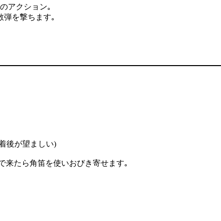
のアクション｡
散弾を撃ちます｡
到着後が望ましい)
が来るので来たら角笛を使いおびき寄せます｡