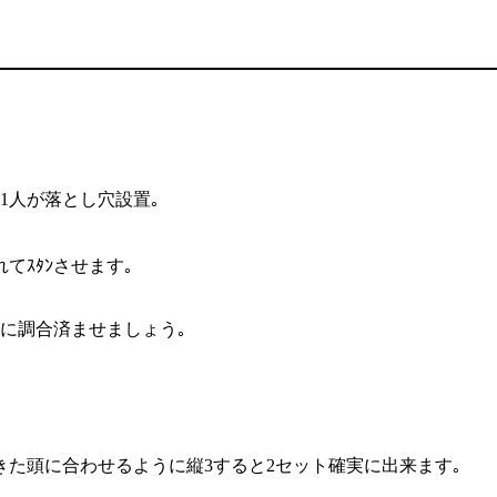
1人が落とし穴設置｡
てｽﾀﾝさせます｡
の間に調合済ませましょう｡
てきた頭に合わせるように縦3すると2セット確実に出来ます｡