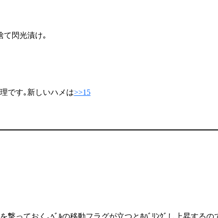
捨て閃光漬け｡
無理です｡新しいハメは
>>15
酔を撃っておく｡ﾍﾞﾙの移動フラグが立つとﾎﾊﾞﾘﾝｸﾞし上昇す