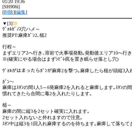
01/20 19:36
[SH906i]
[
削除
][
編集
]
▼[3]
ﾛｶ
ｳﾞｫﾙｶﾞﾉｽ穴ハメ～
推奨PT:麻痺ｶﾞﾝ2､槌2
行程～
まずエリア2へ行き､溶岩で火事場発動｡発動後エリア10へ行き
※(確実にやる場合はまずｼﾋﾞﾚ罠を置き眠らせ落とし穴)
ｳﾞｫﾙがはまったらｶﾞﾝが麻痺2を撃つ｡麻痺したら槌が頭縦3入れ
ｶﾞﾝ～
麻痺はｽﾀﾝの間1人5～6発麻痺2を入れると麻痺します｡ｽﾀﾝ
慣れてきたら合間に毒2を入れたりします｡
槌～
麻痺の間に縦3を2セット確実に入れます｡
2セット入れないと外れますので注意｡
ｽﾀﾝ中は縦3を1回入れ麻痺するのを待ちます｡麻痺して落ち