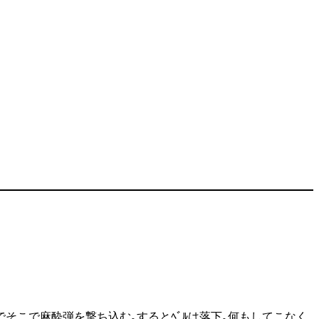
るのでそこで麻酔弾を撃ち込む｡するとﾍﾞﾙは落下｡何もしてこなく