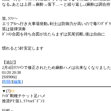
なる｡あとは上昇→麻酔→落下…～と繰り返し｡(麻酔は調合持
笛､ﾗﾌｧ～
エリア6へ行き火事場発動｡剣士は防御力が高いので毒ﾃﾝｸﾞﾀﾞ
笛は旋律演奏
ｶﾞﾝの合図を待ち合図が出たらまずは尻尾切断｡後は自由に
慣れると5針安定します
【追記】
2月4日ﾘﾌｧｲﾝで修正されたため麻酔ハメは出来なくなりました
01/20 20:38
[SH906i]
[
削除
][
編集
]
▼[7]
ﾛｶ
ﾃｨｶﾞ剛種チケット足ハメ
推奨PT:笛1､ﾗﾌｧorﾄﾞﾄﾞﾝ3
行程～