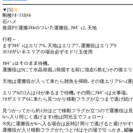
▼[5]
ﾛｶ
剛種ﾃｵ･ﾃｽｶﾄﾙ
石ハメ
推奨PT:運搬ｽｷﾙのついた運搬役､ｱﾙｷﾞｭ2､天地
行程～
まずｱﾙｷﾞｭはエリア6､天地はエリア7､運搬役はエリア9
※ﾃｵがいるエリアの場合必ずモドリ玉使用
ｱﾙｷﾞｭはそのまま待機｡
運搬役は9にて水晶発掘｡(発掘する前に強走G飲む)その後エリ
天地は運搬役が入って来たら雑魚を掃除､その後エリア6へ(運
エリア6の3人はﾃｵが来るまで待機｡その間にｱﾙｷﾞｭは火事場｡
ﾃｵがエリア6に来たら見つかり移動フラグが立つまで逃げ続け
見つかってから約1分ほどで移動フラグが立つので運搬役は見
6へ入り同じく逃げます(他は閃光玉でフォロー)
※先に運搬役が6へ入る場合は反時計周りで逃げると避けやす
運搬役が入り移動フラグがたつとﾃｵはその場で引っかき､威