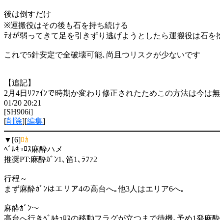
後は倒すだけ
※運搬役はその後も石を持ち続ける
ﾃｵが弱ってきて足を引きずり逃げようとしたら運搬役は石を
これで5針安定で全破壊可能､尚且つリスクが少ないです
【追記】
2月4日ﾘﾌｧｲﾝで時期か変わり修正されたためこの方法は今は
01/20 20:21
[SH906i]
[
削除
][
編集
]
▼[6]
ﾛｶ
ﾍﾞﾙｷｭﾛｽ麻酔ハメ
推奨PT:麻酔ｶﾞﾝ1､笛1､ﾗﾌｧ2
行程～
まず麻酔ｶﾞﾝはエリア4の高台へ｡他3人はエリア6へ｡
麻酔ｶﾞﾝ～
高台へ行きﾍﾞﾙｷｭﾛｽの移動フラグが立つまで待機｡予め1発麻