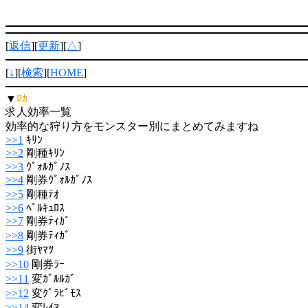
[
返信
][
更新
][
△
]
[
↓
][
検索
][
HOME
]
▼
ﾛｶ
求人効率一覧
効率的な狩り方をモンスター別にまとめてみますね
>>1
ｷﾘﾝ
>>2
剛種ｷﾘﾝ
>>3
ｳﾞｫﾙｶﾞﾉｽ
>>4
剛券ｳﾞｫﾙｶﾞﾉｽ
>>5
剛種ﾃｵ
>>6
ﾍﾞﾙｷｭﾛｽ
>>7
剛券ﾃｨｶﾞ
>>8
剛券ﾃｨｶﾞ
>>9
街ﾔﾏﾂ
>>10
剛券ﾗｰ
>>11
変ｶﾞﾙﾙｶﾞ
>>12
変ｸﾞﾗﾋﾞﾓｽ
>>14
変ﾚｲｱ