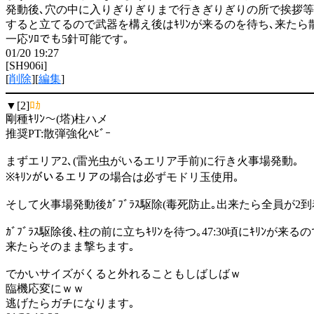
発動後､穴の中に入りぎりぎりまで行きぎりぎりの所で挨拶等
すると立てるので武器を構え後はｷﾘﾝが来るのを待ち､来たら
一応ｿﾛでも5針可能です｡
01/20 19:27
[SH906i]
[
削除
][
編集
]
▼[2]
ﾛｶ
剛種ｷﾘﾝ～(塔)柱ハメ
推奨PT:散弾強化ﾍﾋﾞｰ
まずエリア2､(雷光虫がいるエリア手前)に行き火事場発動｡
※ｷﾘﾝがいるエリアの場合は必ずモドリ玉使用｡
そして火事場発動後ｶﾞﾌﾞﾗｽ駆除(毒死防止｡出来たら全員が2
ｶﾞﾌﾞﾗｽ駆除後､柱の前に立ちｷﾘﾝを待つ｡47:30頃にｷﾘﾝ
来たらそのまま撃ちます｡
でかいサイズがくると外れることもしばしばｗ
臨機応変にｗｗ
逃げたらガチになります｡