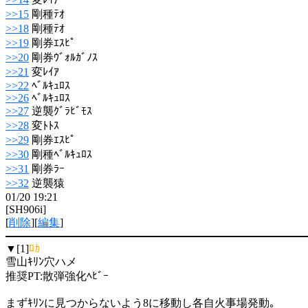
>>15
剛種ﾃｵ
>>18
剛種ﾃｵ
>>19
剛券ｴｽﾋﾟ
>>20
剛券ｳﾞｫﾙｶﾞﾉｽ
>>21
変ﾚｲｱ
>>22
ﾍﾞﾙｷｭﾛｽ
>>26
ﾍﾞﾙｷｭﾛｽ
>>27
逆襲ｸﾞﾗﾋﾞﾓｽ
>>28
変ﾄﾄｽ
>>29
剛券ｴｽﾋﾟ
>>30
剛種ﾍﾞﾙｷｭﾛｽ
>>31
剛券ﾗｰ
>>32
逆襲猿
01/20 19:21
[SH906i]
[
削除
][
編集
]
▼[1]
ﾛｶ
雪山ｷﾘﾝ穴ハメ
推奨PT:散弾強化ﾍﾋﾞｰ
まずｷﾘﾝに見つからないよう8に移動し各自火事場発動｡