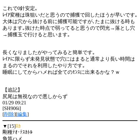
これで0針安定｡
ﾚｲｱ変種は珠狙いだと思うので捕獲で回したほうが早いです｡
大体は穴から抜ける前に捕獲可能ですが､たまに抜ける時も
あります｡抜けた時点で弱ってると思うので閃光→落とし穴
→捕獲玉で行けると思います｡
長くなりましたがやってみると簡単です｡
ﾚｲｱに限らず未発見状態で穴にはまると通常より長い時間は
まるのでそれを利用したやり方です｡
睡眠にしてからハメれば全てのﾓﾝｽに出来るかな？ｗ
【追記】
尻尾は無視なので悪しからず
01/29 09:21
[SH906i]
[
削除
][
編集
]
▼[15]
ﾛｶ
剛種ﾃｵ･ﾃｽｶﾄﾙ
角笛ハメ