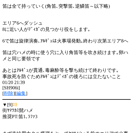
笛は全て持っていく(角笛､突撃笛､逆鱗笛～以下略)
エリア6へダッシュ
8に近い人がﾃﾞｨｶﾞの見つかり役をします｡
6で笛は旋律演奏､ｱﾙｷﾞｭは火事場発動｡終わり次第エリア8へ
笛は穴ハメの時に使う穴に入り角笛等を吹き続けます｡卵ハ
メと同じ要領です
あとはｱﾙｷﾞｭが貫通､毒麻酔等を撃ち続けて終わりです｡
事故死を防ぐためｱﾙｷﾞｭはﾃﾞｨｶﾞの後ろには立たないこと
01/20 21:39
[SH906i]
[
削除
][
編集
]
▼[9]
ﾛｶ
街ﾔﾏﾂｶﾐ髭ハメ
推奨PT:笛1､ﾗﾌｧ3