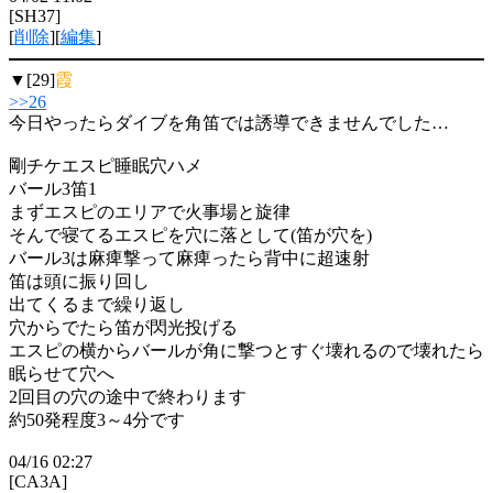
[SH37]
[
削除
][
編集
]
▼[29]
霞
>>26
今日やったらダイブを角笛では誘導できませんでした…
剛チケエスピ睡眠穴ハメ
バール3笛1
まずエスピのエリアで火事場と旋律
そんで寝てるエスピを穴に落として(笛が穴を)
バール3は麻痺撃って麻痺ったら背中に超速射
笛は頭に振り回し
出てくるまで繰り返し
穴からでたら笛が閃光投げる
エスピの横からバールが角に撃つとすぐ壊れるので壊れたら
眠らせて穴へ
2回目の穴の途中で終わります
約50発程度3～4分です
04/16 02:27
[CA3A]