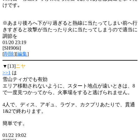
けです｡
※あまり後ろへ下がり過ぎると熱線に当たってしまい前へ行
きすぎると攻撃が当たったり火に当たってしまうので適当に
調節を
01/20 23:19
[SH906i]
[
削除
][
編集
]
▼[13]
ニヤ
>>1
は
雪山ティガでも有効
エリア移動されないように、スタート地点が遠いときは、8
で一度見つかってから、火事場をすると逃げられません。
4人で、ディス、アギュ、ラヴァ、カクプリあたりで、貫通
1&2で終わります。
簡単です。
01/22 19:02