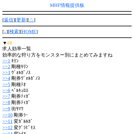
MHF情報提供板
[
返信
][
更新
][
△
]
[
↓
][
検索
][
HOME
]
▼
ﾛｶ
求人効率一覧
効率的な狩り方をモンスター別にまとめてみますね
>>1
ｷﾘﾝ
>>2
剛種ｷﾘﾝ
>>3
ｳﾞｫﾙｶﾞﾉｽ
>>4
剛券ｳﾞｫﾙｶﾞﾉｽ
>>5
剛種ﾃｵ
>>6
ﾍﾞﾙｷｭﾛｽ
>>7
剛券ﾃｨｶﾞ
>>8
剛券ﾃｨｶﾞ
>>9
街ﾔﾏﾂ
>>10
剛券ﾗｰ
>>11
変ｶﾞﾙﾙｶﾞ
>>12
変ｸﾞﾗﾋﾞﾓｽ
>>14
変ﾚｲｱ