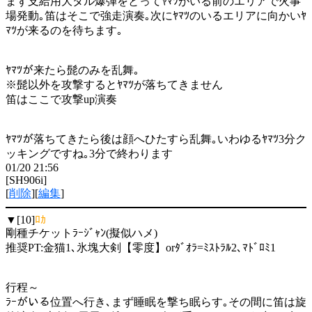
まず支給用大タル爆弾をとってﾔﾏﾂがいる前のエリアで火事
場発動｡笛はそこで強走演奏｡次にﾔﾏﾂのいるエリアに向かいﾔ
ﾏﾂが来るのを待ちます｡
ﾔﾏﾂが来たら髭のみを乱舞｡
※髭以外を攻撃するとﾔﾏﾂが落ちてきません
笛はここで攻撃up演奏
ﾔﾏﾂが落ちてきたら後は顔へひたすら乱舞｡いわゆるﾔﾏﾂ3分ク
ッキングですね｡3分で終わります
01/20 21:56
[SH906i]
[
削除
][
編集
]
▼[10]
ﾛｶ
剛種チケットﾗｰｼﾞｬﾝ(擬似ハメ)
推奨PT:金猫1､氷塊大剣【零度】orﾀﾞｵﾗ=ﾐｽﾄﾗﾙ2､ﾏﾄﾞﾛﾐ1
行程～
ﾗｰがいる位置へ行き､まず睡眠を撃ち眠らす｡その間に笛は旋