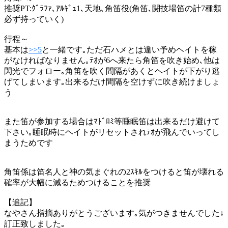
推奨PT:ｸﾞﾗﾌｧ､ｱﾙｷﾞｭ1､天地､角笛役(角笛､闘技場笛の計7種類
必ず持っていく)
行程～
基本は
>>5
と一緒です｡ただ石ハメとは違い予めヘイトを稼
がなければなりません｡ﾃｵが6へ来たら角笛を吹き始め､他は
閃光でフォロー｡角笛を吹く間隔があくとヘイトが下がり逃
げてしまいます｡出来るだけ間隔を空けずに吹き続けましょ
う
また笛が参加する場合はﾏﾄﾞﾛﾐ等睡眠笛は出来るだけ避けて
下さい｡睡眠時にヘイトがリセットされﾃｵが飛んでいってし
まうためです
角笛係は笛名人と神の気まぐれの2ｽｷﾙをつけると笛が壊れる
確率が大幅に減るためつけることを推奨
【追記】
なやさん指摘ありがとうございます｡気がつきませんでした↓
訂正致しました｡