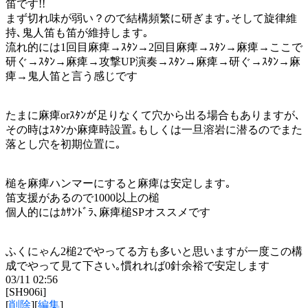
笛です!!
まず切れ味が弱い？ので結構頻繁に研ぎます｡そして旋律維
持､鬼人笛も笛が維持します｡
流れ的には1回目麻痺→ｽﾀﾝ→2回目麻痺→ｽﾀﾝ→麻痺→ここで
研ぐ→ｽﾀﾝ→麻痺→攻撃UP演奏→ｽﾀﾝ→麻痺→研ぐ→ｽﾀﾝ→麻
痺→鬼人笛と言う感じです
たまに麻痺orｽﾀﾝが足りなくて穴から出る場合もありますが､
その時はｽﾀﾝか麻痺時設置｡もしくは一旦溶岩に潜るのでまた
落とし穴を初期位置に｡
槌を麻痺ハンマーにすると麻痺は安定します｡
笛支援があるので1000以上の槌
個人的にはｶｻﾝﾄﾞﾗ､麻痺槌SPオススメです
ふくにゃん2槌2でやってる方も多いと思いますが一度この構
成でやって見て下さい｡慣れれば0針余裕で安定します
03/11 02:56
[SH906i]
[
削除
][
編集
]