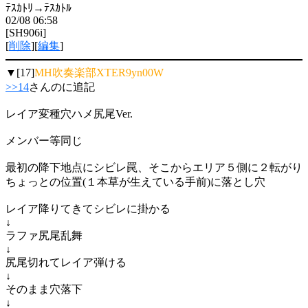
ﾃｽｶﾄﾘ→ﾃｽｶﾄﾙ
02/08 06:58
[SH906i]
[
削除
][
編集
]
▼[17]
MH吹奏楽部XTER9yn00W
>>14
さんのに追記
レイア変種穴ハメ尻尾Ver.
メンバー等同じ
最初の降下地点にシビレ罠、そこからエリア５側に２転がり
ちょっとの位置(１本草が生えている手前)に落とし穴
レイア降りてきてシビレに掛かる
↓
ラファ尻尾乱舞
↓
尻尾切れてレイア弾ける
↓
そのまま穴落下
↓