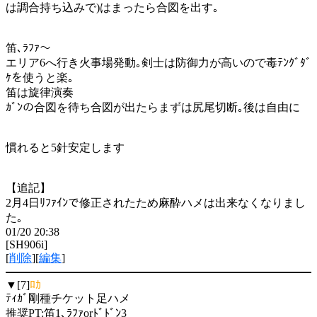
は調合持ち込みで)はまったら合図を出す｡
笛､ﾗﾌｧ～
エリア6へ行き火事場発動｡剣士は防御力が高いので毒ﾃﾝｸﾞﾀﾞ
ｹを使うと楽｡
笛は旋律演奏
ｶﾞﾝの合図を待ち合図が出たらまずは尻尾切断｡後は自由に
慣れると5針安定します
【追記】
2月4日ﾘﾌｧｲﾝで修正されたため麻酔ハメは出来なくなりまし
た｡
01/20 20:38
[SH906i]
[
削除
][
編集
]
▼[7]
ﾛｶ
ﾃｨｶﾞ剛種チケット足ハメ
推奨PT:笛1､ﾗﾌｧorﾄﾞﾄﾞﾝ3