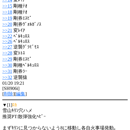
>>15
剛種ﾃｵ
>>18
剛種ﾃｵ
>>19
剛券ｴｽﾋﾟ
>>20
剛券ｳﾞｫﾙｶﾞﾉｽ
>>21
変ﾚｲｱ
>>22
ﾍﾞﾙｷｭﾛｽ
>>26
ﾍﾞﾙｷｭﾛｽ
>>27
逆襲ｸﾞﾗﾋﾞﾓｽ
>>28
変ﾄﾄｽ
>>29
剛券ｴｽﾋﾟ
>>30
剛種ﾍﾞﾙｷｭﾛｽ
>>31
剛券ﾗｰ
>>32
逆襲猿
01/20 19:21
[SH906i]
[
削除
][
編集
]
▼[1]
ﾛｶ
雪山ｷﾘﾝ穴ハメ
推奨PT:散弾強化ﾍﾋﾞｰ
まずｷﾘﾝに見つからないよう8に移動し各自火事場発動｡