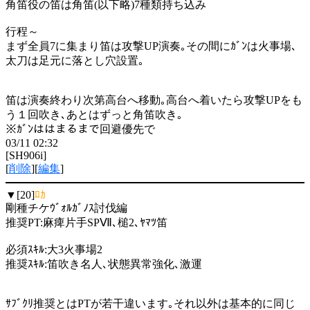
角笛役の笛は角笛(以下略)7種類持ち込み
行程～
まず全員7に集まり笛は攻撃UP演奏｡その間にｶﾞﾝは火事場､
太刀は足元に落とし穴設置｡
笛は演奏終わり次第高台へ移動｡高台へ着いたら攻撃UPをも
う１回吹き､あとはずっと角笛吹き｡
※ｶﾞﾝははまるまで回避優先で
03/11 02:32
[SH906i]
[
削除
][
編集
]
▼[20]
ﾛｶ
剛種チケｳﾞｫﾙｶﾞﾉｽ討伐編
推奨PT:麻痺片手SPⅦ､槌2､ﾔﾏﾂ笛
必須ｽｷﾙ:大3火事場2
推奨ｽｷﾙ:笛吹き名人､状態異常強化､激運
ｻﾌﾞｸﾘ推奨とはPTが若干違います｡それ以外は基本的に同じ