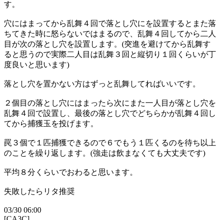
す。
穴にはまってから乱舞４回で落とし穴にを設置するとまた落
ちてきた時に怒らないではまるので、乱舞４回してから二人
目が次の落とし穴を設置します。(突進を避けてから乱舞す
ると思うので実際二人目は乱舞３回と縦切り１回くらいが丁
度良いと思います)
落とし穴を置かない方はずっと乱舞してればいいです。
２個目の落とし穴にはまったら次にまた一人目が落とし穴を
乱舞４回で設置し、最後の落とし穴でどちらかが乱舞４回し
てから捕獲玉を投げます。
罠３個で１匹捕獲できるので６でもう１匹くるのを待ち以上
のことを繰り返します。(強走は飲まなくても大丈夫です)
平均８分くらいでおわると思います。
失敗したらリタ推奨
03/30 06:00
[CA3C]