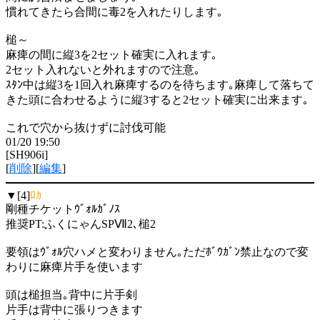
慣れてきたら合間に毒2を入れたりします｡
槌～
麻痺の間に縦3を2セット確実に入れます｡
2セット入れないと外れますので注意｡
ｽﾀﾝ中は縦3を1回入れ麻痺するのを待ちます｡麻痺して落ちて
きた頭に合わせるように縦3すると2セット確実に出来ます｡
これで穴から抜けずに討伐可能
01/20 19:50
[SH906i]
[
削除
][
編集
]
▼[4]
ﾛｶ
剛種チケットｳﾞｫﾙｶﾞﾉｽ
推奨PT:ふくにゃんSPⅦ2､槌2
要領はｳﾞｫﾙ穴ハメと変わりません｡ただﾎﾞｳｶﾞﾝ禁止なので変
わりに麻痺片手を使います
頭は槌担当｡背中に片手剣
片手は背中に張りつきます