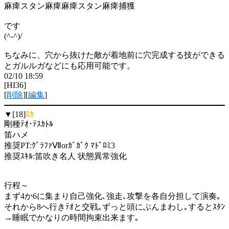
麻痺スタン麻痺麻痺スタン麻痺捕獲
です
(^-^)/
ちなみに、穴から抜けた敵が着地前に穴完成する技ができる
とガルルガなどにも応用可能です。
02/10 18:59
[HI36]
[
削除
][
編集
]
▼[18]
ﾛｶ
剛種ﾃｵ･ﾃｽｶﾄﾙ
笛ハメ
推奨PT:ｸﾞﾗﾌｧⅦorｶﾞｶﾞｸ ﾏﾄﾞﾛﾐ3
推奨ｽｷﾙ:笛吹き名人 状態異常強化
行程～
まず4か6に集まり自己強化､強走､攻撃を各自分担して演奏｡
それから8へ行きﾃｵと交戦｡ずっと頭にぶんまわし｡するとｽﾀﾝ
→睡眠でかなりの時間拘束出来ます｡