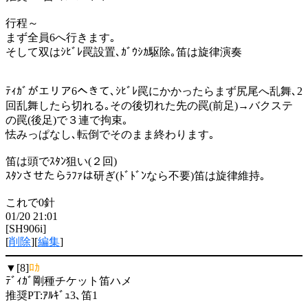
行程～
まず全員6へ行きます｡
そして双はｼﾋﾞﾚ罠設置､ｶﾞｳｼｶ駆除｡笛は旋律演奏
ﾃｨｶﾞがエリア6へきて､ｼﾋﾞﾚ罠にかかったらまず尻尾へ乱舞､2
回乱舞したら切れる｡その後切れた先の罠(前足)→バクステ
の罠(後足)で３連で拘束｡
怯みっぱなし､転倒でそのまま終わります｡
笛は頭でｽﾀﾝ狙い(２回)
ｽﾀﾝさせたらﾗﾌｧは研ぎ(ﾄﾞﾄﾞﾝなら不要)笛は旋律維持｡
これで0針
01/20 21:01
[SH906i]
[
削除
][
編集
]
▼[8]
ﾛｶ
ﾃﾞｨｶﾞ剛種チケット笛ハメ
推奨PT:ｱﾙｷﾞｭ3､笛1