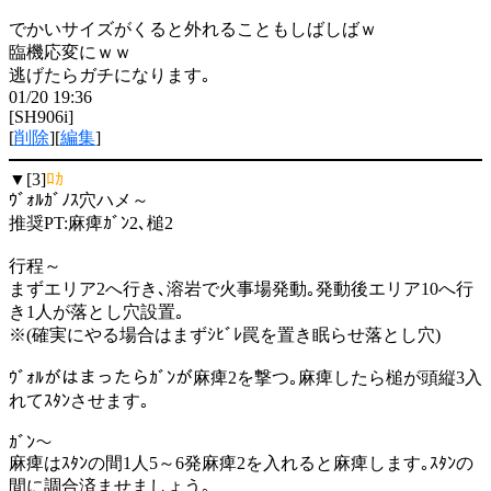
でかいサイズがくると外れることもしばしばｗ
臨機応変にｗｗ
逃げたらガチになります｡
01/20 19:36
[SH906i]
[
削除
][
編集
]
▼[3]
ﾛｶ
ｳﾞｫﾙｶﾞﾉｽ穴ハメ～
推奨PT:麻痺ｶﾞﾝ2､槌2
行程～
まずエリア2へ行き､溶岩で火事場発動｡発動後エリア10へ行
き1人が落とし穴設置｡
※(確実にやる場合はまずｼﾋﾞﾚ罠を置き眠らせ落とし穴)
ｳﾞｫﾙがはまったらｶﾞﾝが麻痺2を撃つ｡麻痺したら槌が頭縦3入
れてｽﾀﾝさせます｡
ｶﾞﾝ～
麻痺はｽﾀﾝの間1人5～6発麻痺2を入れると麻痺します｡ｽﾀﾝの
間に調合済ませましょう｡