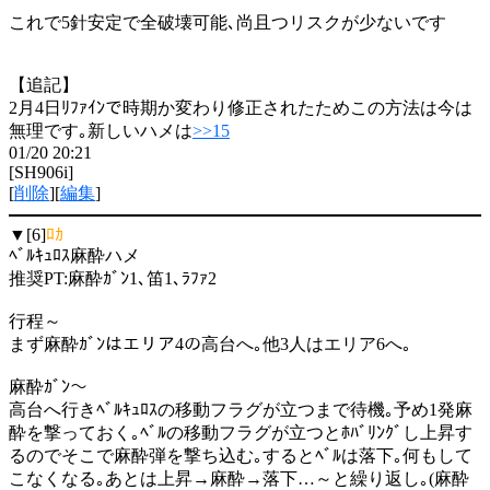
これで5針安定で全破壊可能､尚且つリスクが少ないです
【追記】
2月4日ﾘﾌｧｲﾝで時期か変わり修正されたためこの方法は今は
無理です｡新しいハメは
>>15
01/20 20:21
[SH906i]
[
削除
][
編集
]
▼[6]
ﾛｶ
ﾍﾞﾙｷｭﾛｽ麻酔ハメ
推奨PT:麻酔ｶﾞﾝ1､笛1､ﾗﾌｧ2
行程～
まず麻酔ｶﾞﾝはエリア4の高台へ｡他3人はエリア6へ｡
麻酔ｶﾞﾝ～
高台へ行きﾍﾞﾙｷｭﾛｽの移動フラグが立つまで待機｡予め1発麻
酔を撃っておく｡ﾍﾞﾙの移動フラグが立つとﾎﾊﾞﾘﾝｸﾞし上昇す
るのでそこで麻酔弾を撃ち込む｡するとﾍﾞﾙは落下｡何もして
こなくなる｡あとは上昇→麻酔→落下…～と繰り返し｡(麻酔