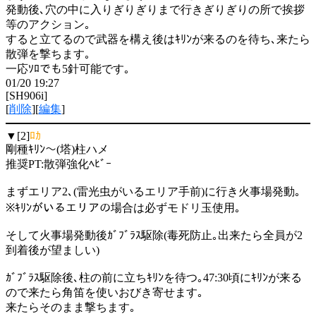
発動後､穴の中に入りぎりぎりまで行きぎりぎりの所で挨拶
等のアクション｡
すると立てるので武器を構え後はｷﾘﾝが来るのを待ち､来たら
散弾を撃ちます｡
一応ｿﾛでも5針可能です｡
01/20 19:27
[SH906i]
[
削除
][
編集
]
▼[2]
ﾛｶ
剛種ｷﾘﾝ～(塔)柱ハメ
推奨PT:散弾強化ﾍﾋﾞｰ
まずエリア2､(雷光虫がいるエリア手前)に行き火事場発動｡
※ｷﾘﾝがいるエリアの場合は必ずモドリ玉使用｡
そして火事場発動後ｶﾞﾌﾞﾗｽ駆除(毒死防止｡出来たら全員が2
到着後が望ましい)
ｶﾞﾌﾞﾗｽ駆除後､柱の前に立ちｷﾘﾝを待つ｡47:30頃にｷﾘﾝが来る
ので来たら角笛を使いおびき寄せます｡
来たらそのまま撃ちます｡