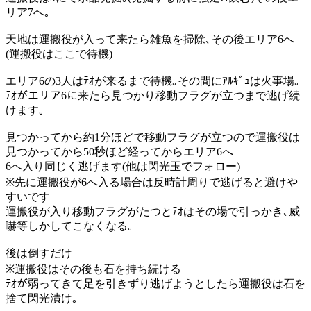
リア7へ｡
天地は運搬役が入って来たら雑魚を掃除､その後エリア6へ
(運搬役はここで待機)
エリア6の3人はﾃｵが来るまで待機｡その間にｱﾙｷﾞｭは火事場｡
ﾃｵがエリア6に来たら見つかり移動フラグが立つまで逃げ続
けます｡
見つかってから約1分ほどで移動フラグが立つので運搬役は
見つかってから50秒ほど経ってからエリア6へ
6へ入り同じく逃げます(他は閃光玉でフォロー)
※先に運搬役が6へ入る場合は反時計周りで逃げると避けや
すいです
運搬役が入り移動フラグがたつとﾃｵはその場で引っかき､威
嚇等しかしてこなくなる｡
後は倒すだけ
※運搬役はその後も石を持ち続ける
ﾃｵが弱ってきて足を引きずり逃げようとしたら運搬役は石を
捨て閃光漬け｡