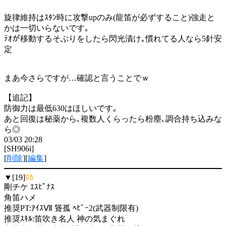
旋律維持はｽﾀﾝ時に攻撃upのみ(龍笛が必ずすること)強走と
かは一切いらないです｡
ﾃｵが移動するそぶりをしたら閃光漬け｡慣れてる人なら5針安
定
まあ今さらですが…確認と言うことでｗ
【追記】
防御力は最低630はほしいです｡
あと回復は秘薬から､複数人くらったら粉塵､調合持ち込みな
ら◎
03/03 20:28
[SH906i]
[
削除
][
編集
]
▼[19]
ﾛｶ
剛チケ ｴｽﾋﾟﾅｽ
角笛ハメ
推奨PT:ｱｲｽⅦ 聳孤 ﾍﾋﾞｰ2(武器制限有)
推奨ｽｷﾙ:笛吹き名人 神の気まぐれ