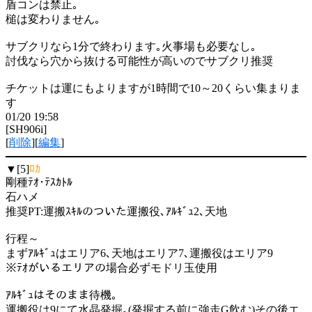
盾コンは禁止｡
槌は変わりません｡
サブクリなら1分で終わります｡火事場も必要なし｡
討伐なら穴から抜ける可能性が高いのでサブクリ推奨
チケットは運にもよりますが1時間で10～20くらい集まりま
す
01/20 19:58
[SH906i]
[
削除
][
編集
]
▼[5]
ﾛｶ
剛種ﾃｵ･ﾃｽｶﾄﾙ
石ハメ
推奨PT:運搬ｽｷﾙのついた運搬役､ｱﾙｷﾞｭ2､天地
行程～
まずｱﾙｷﾞｭはエリア6､天地はエリア7､運搬役はエリア9
※ﾃｵがいるエリアの場合必ずモドリ玉使用
ｱﾙｷﾞｭはそのまま待機｡
運搬役は9にて水晶発掘｡(発掘する前に強走G飲む)その後エ