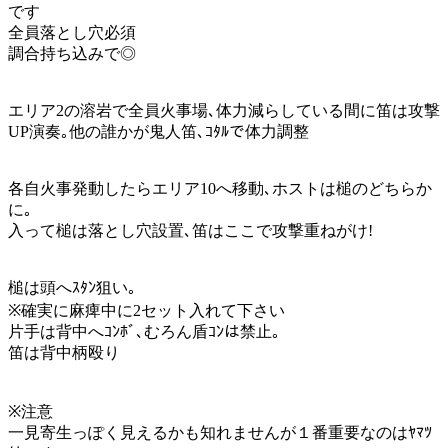
です
全員落とし穴必須
調合持ち込みで◎
エリア2の溶岩で全員火事場､体力減らしている間に笛は攻撃
UP演奏｡他の誰かが鬼人笛､ｺﾀﾙで体力調整
各自火事発動したらエリア10へ移動､ホストは槌のどちらか
に｡
入って槌は落とし穴設置､笛はここで攻撃重ねがけ!
槌は頭へｽﾀﾝ狙い｡
※確実に麻痺中に2セット入れて下さい
片手は背中へｺﾝﾎﾞ､むろん盾ｺﾝは禁止｡
笛は背中柄殴り
※注意
一見寄生っぽく見えるかも知れませんが１番重要なのはﾔﾏﾂ