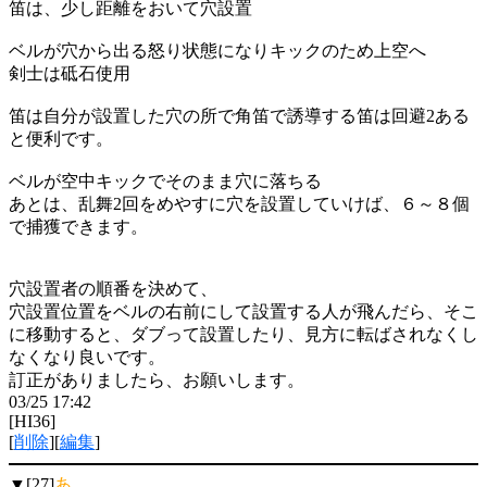
笛は、少し距離をおいて穴設置
ベルが穴から出る怒り状態になりキックのため上空へ
剣士は砥石使用
笛は自分が設置した穴の所で角笛で誘導する笛は回避2ある
と便利です。
ベルが空中キックでそのまま穴に落ちる
あとは、乱舞2回をめやすに穴を設置していけば、６～８個
で捕獲できます。
穴設置者の順番を決めて、
穴設置位置をベルの右前にして設置する人が飛んだら、そこ
に移動すると、ダブって設置したり、見方に転ばされなくし
なくなり良いです。
訂正がありましたら、お願いします。
03/25 17:42
[HI36]
[
削除
][
編集
]
▼[27]
あ