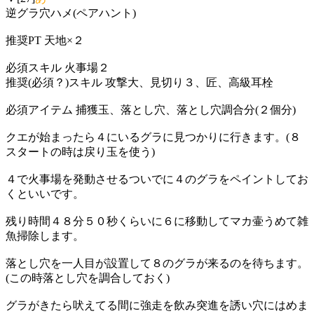
逆グラ穴ハメ(ペアハント)
推奨PT 天地×２
必須スキル 火事場２
推奨(必須？)スキル 攻撃大、見切り３、匠、高級耳栓
必須アイテム 捕獲玉、落とし穴、落とし穴調合分(２個分)
クエが始まったら４にいるグラに見つかりに行きます。(８
スタートの時は戻り玉を使う)
４で火事場を発動させるついでに４のグラをペイントしてお
くといいです。
残り時間４８分５０秒くらいに６に移動してマカ壷うめて雑
魚掃除します。
落とし穴を一人目が設置して８のグラが来るのを待ちます。
(この時落とし穴を調合しておく)
グラがきたら吠えてる間に強走を飲み突進を誘い穴にはめま