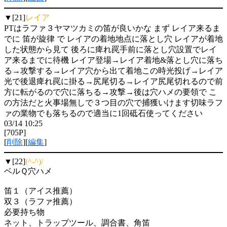
▼[21]
レイア
PTはラファ３ヤマツカミの笛が良いかな まず レイア来るま
でに 笛が旋律 で レイアの着地地点に落とし穴 レイアが着地
した状態から見て 後ろに痺れ罠手前に落とし穴設置でレイ
ア来るまでに待機 レイア登場→レイア着地&落とし穴に落ち
る→攻撃する→レイア穴から出て着地この時光投げ→レイア
光で後退痺れ罠に掛る→尻尾切る→レイア尻尾切れるので前
方に転がるので穴に落ちる→攻撃→後は穴ハメの要領で こ
の方法だと火事場無しで３つ目の穴で捕獲いけます切味ラフ
ァの業物でも落ちるので適当に1回砥石使ってください
03/14 10:25
[705P]
[
削除
][
編集
]
▼[22]
(^-^)/
ベルＱ穴ハメ
笛１（アイス推薦）
双３（ラファ推薦）
必要持ち物
ネット、トラップツール、調合書、角笛