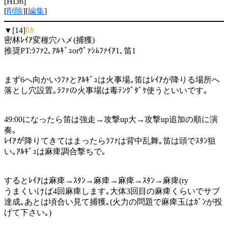
[HI36]
[
削除
][
編集
]
▼[14]
ﾛｶ
密林ﾚｲｱ変種穴ハメ(捕獲)
推奨PT:ﾗﾌｧ2､ｱﾙｷﾞｭorｳﾞｧｼﾑﾌｧｲｱ1､笛1
まず6へ向かいﾗﾌｧとｱﾙｷﾞｭは火事場｡笛はﾚｲｱが降りる場所へ
落とし穴設置｡ﾗﾌｧの火事場は毒ﾃﾝｸﾞﾀﾞｹ使うといいです｡
49:00になったら笛は強走→攻撃up大→攻撃up追加の順に演
奏｡
ﾚｲｱが降りてきてはまったらﾗﾌｧは背中乱舞｡笛は頭でｽﾀﾝ狙
い｡ｱﾙｷﾞｭは麻痺調合撃ちで｡
するとﾚｲｱは麻痺→ｽﾀﾝ→麻痺→麻痺→ｽﾀﾝ→麻痺(ry
うまくいけば4回麻痺します｡大体3回目の麻痺くらいでサブ
達成｡あとは頃合い見て捕獲｡(火力の問題で麻痺玉はｶﾞﾝが投
げて下さい｡)