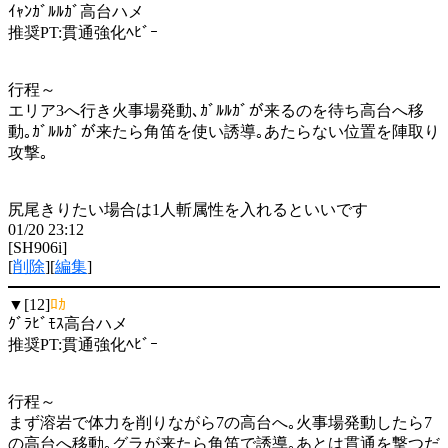
ｲｬﾝｶﾞﾙﾙｶﾞ高台ハメ
推奨PT:貫通強化ﾍﾋﾞｰ
行程～
エリア3へ行き火事場発動､ｶﾞﾙﾙｶﾞが来るのを待ち高台へ移
動｡ｶﾞﾙﾙｶﾞが来たら角笛を使い誘導｡あたらない位置を陣取り
攻撃｡
尻尾きりたい場合は1人斬属性を入れるといいです
01/20 23:12
[SH906i]
[
削除
][
編集
]
▼[12]
ﾛｶ
ｸﾞﾗﾋﾞﾓｽ高台ハメ
推奨PT:貫通強化ﾍﾋﾞｰ
行程～
まず溶岩で体力を削りながら7の高台へ｡火事場発動したら7
の高台へ移動｡グラが来たら角笛で誘導｡あとは貫通を撃つだ