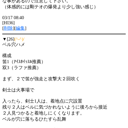
な事があるので注意して下さい。
（体感的には剛テオの爆発より少し強い感じ）
03/17 08:40
[HI36]
[
削除
][
編集
]
▼[26]
(^-^)/
ベル穴ハメ
構成
笛1（ｱｲｽﾎｲｯｽﾙ推薦）
双3（ラファ推薦）
まず、２で笛が強走と攻撃大２回吹く
剣士は火事場で
入ったら、剣士1人は、着地点に穴設置
残り２人はベルに気づかれないように後ろから接近
２人見つかると着地しにくくなります。
ベルが穴に落ちるひたすら乱舞