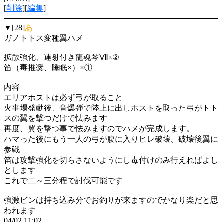
[
削除
][
編集
]
▼[28]
あ
ガノトトス変種翼ハメ
拡散強化、連射付き龍魂琴Ⅶ×②
笛（毒推奨、睡眠×）×①
内容
エリアホストは必ず弓が取ること
火事場発動後、音爆弾で陸上に出しホストを取った弓がトト
スの翼を撃つだけで怯みます
再度、翼を撃つ事で怯みますのでハメが完成します。
ハマった後にもう一人の弓が腹に入りヒレ破壊、破壊後翼に
参戦
笛は攻撃強化を切らさないようにし毒付けのみ行えればよし
とします
これで二～三分程で討伐可能です
強激ビンは持ち込み分でお釣りが来ますのでかなり楽だと思
われます
04/02 11:02