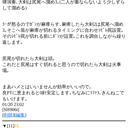
律演奏､大剣は尻尾へ溜め3｡(二人が重ならないよう少しずら
して溜める)
ﾗｰが怒るのでｶﾞﾝが麻痺らす､麻痺したら大剣2は尻尾へ溜め
3｡そこへ笛が麻痺が切れるタイミングに合わせｼﾋﾞﾚ罠設置｡
そのｼﾋﾞﾚ罠が切れる前にｶﾞﾝが設置｡これを調合しながら繰り
返します｡
尻尾が切れたら大剣は頭｡
これだと尻尾はすぐ切れると思うので切れたら大剣は火事
場｡
まあハメとはいいませんが効率がいいので｡
良PTに恵まれると0針安定します｡ちなみにﾗﾌｧ3､きんねこで
もいけます｡
01/20 23:02
[SH906i]
[
削除
][
編集
]
▼[11]
ﾛｶ