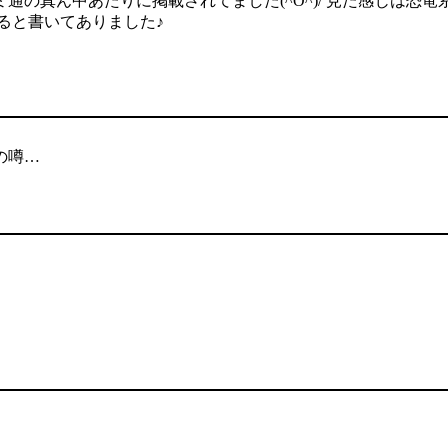
真ん中あたりに掲載されてました(^O^)/ 見た感じは恐竜系？
ると書いてありました♪
の噂…