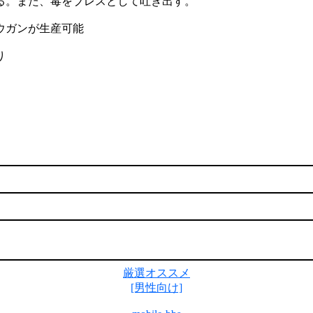
る。また、毒をブレスとして吐き出す。
ウガンが生産可能
り
厳選オススメ
[男性向け]