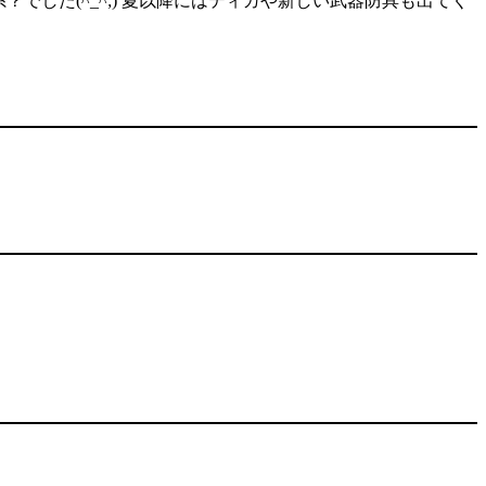
でした(^_^;) 夏以降にはティガや新しい武器防具も出てく