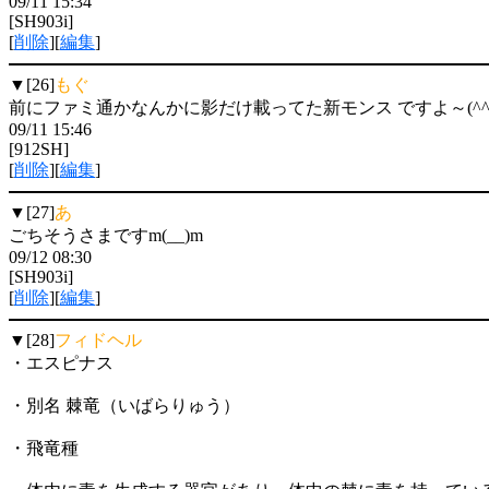
09/11 15:34
[SH903i]
[
削除
][
編集
]
▼[26]
もぐ
前にファミ通かなんかに影だけ載ってた新モンス ですよ～(^
09/11 15:46
[912SH]
[
削除
][
編集
]
▼[27]
あ
ごちそうさまですm(__)m
09/12 08:30
[SH903i]
[
削除
][
編集
]
▼[28]
フィドヘル
・エスピナス
・別名 棘竜（いばらりゅう）
・飛竜種