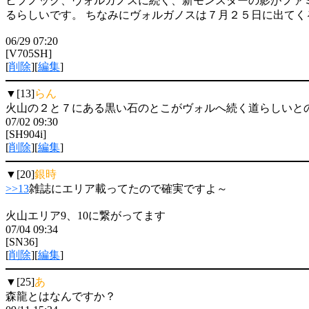
ヒプノック、ヴォルガノスに続く、新モンスターの影がファミ通の
るらしいです。 ちなみにヴォルガノスは７月２５日に出てく
06/29 07:20
[V705SH]
[
削除
][
編集
]
▼[13]
らん
火山の２と７にある黒い石のとこがヴォルへ続く道らしいと
07/02 09:30
[SH904i]
[
削除
][
編集
]
▼[20]
銀時
>>13
雑誌にエリア載ってたので確実ですよ～
火山エリア9、10に繋がってます
07/04 09:34
[SN36]
[
削除
][
編集
]
▼[25]
あ
森龍とはなんですか？