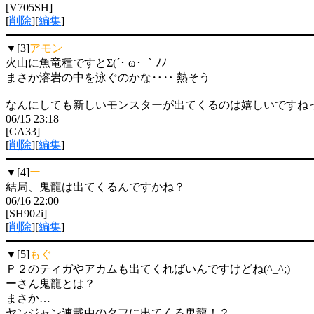
[V705SH]
[
削除
][
編集
]
▼[3]
アモン
火山に魚竜種ですとΣ(´･ ω･ ｀ﾉﾉ
まさか溶岩の中を泳ぐのかな‥‥ 熱そう
なんにしても新しいモンスターが出てくるのは嬉しいですねっ
06/15 23:18
[CA33]
[
削除
][
編集
]
▼[4]
ー
結局、鬼龍は出てくるんですかね？
06/16 22:00
[SH902i]
[
削除
][
編集
]
▼[5]
もぐ
Ｐ２のティガやアカムも出てくればいんですけどね(^_^;)
ーさん鬼龍とは？
まさか…
ヤンジャン連載中のタフに出てくる鬼龍！？