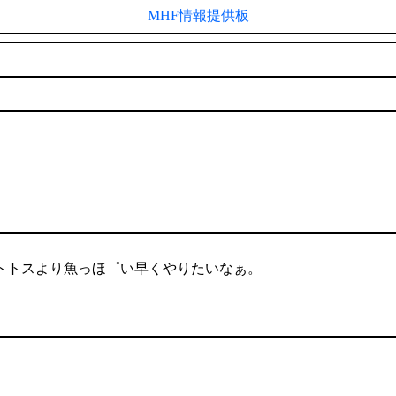
MHF情報提供板
トトスより魚っほ゜い早くやりたいなぁ。