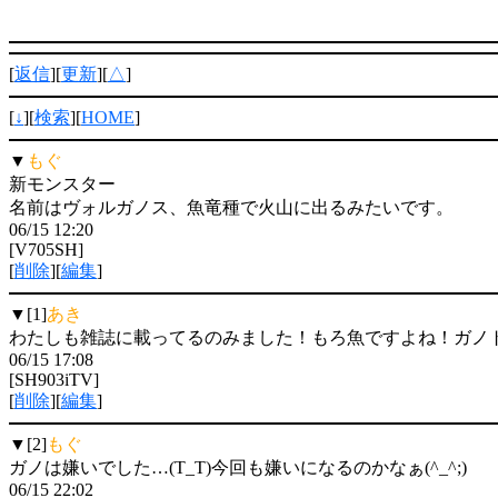
[
返信
][
更新
][
△
]
[
↓
][
検索
][
HOME
]
▼
もぐ
新モンスター
名前はヴォルガノス、魚竜種で火山に出るみたいです。
06/15 12:20
[V705SH]
[
削除
][
編集
]
▼[1]
あき
わたしも雑誌に載ってるのみました！もろ魚ですよね！ガノ
06/15 17:08
[SH903iTV]
[
削除
][
編集
]
▼[2]
もぐ
ガノは嫌いでした…(T_T)今回も嫌いになるのかなぁ(^_^;)
06/15 22:02