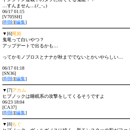
…すんません…(ﾉ_･｡)
06/17 01:15
[V705SH]
[
削除
][
編集
]
▼[6]
竜姫
鬼竜って白いやつ？
アップデートで出るかも…
ってかモノブロスとナナが秋まででないとかいやらしい…
06/17 01:18
[SN36]
[
削除
][
編集
]
▼[7]
アカム
ヒプノックは睡眠系の攻撃をしてくるそうですよ
06/23 18:04
[CA37]
[
削除
][
編集
]
▼[8]
もぐ