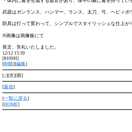
・体内に毒を生成する器官があり、体中の棘に毒を持ってい
武器はガンランス、ハンマー、ランス、太刀、弓、ヘビィボ
防具は打って変わって、シンプルでスタイリッシュな仕上が
※画像は画像板にて
長文、失礼いたしました。
12/12 15:39
[810SH]
[
削除
][
編集
]
[
↑
][次][前]
[
返信
]
[
一覧に戻る
]
[
HOME
]