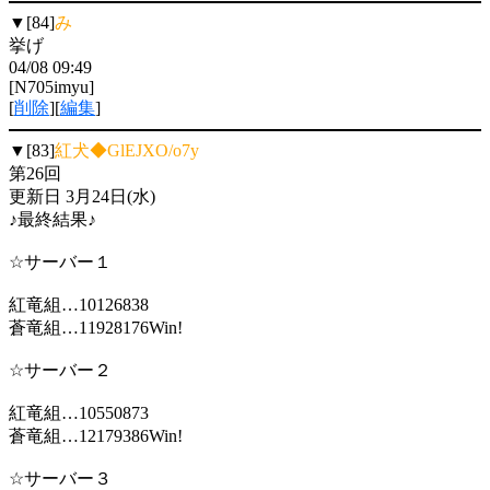
▼[84]
み
挙げ
04/08 09:49
[N705imyu]
[
削除
][
編集
]
▼[83]
紅犬◆GlEJXO/o7y
第26回
更新日 3月24日(水)
♪最終結果♪
☆サーバー１
紅竜組…10126838
蒼竜組…11928176Win!
☆サーバー２
紅竜組…10550873
蒼竜組…12179386Win!
☆サーバー３