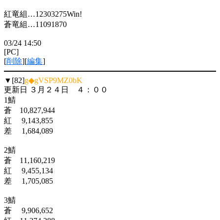
紅竜組…12303275Win!
蒼竜組…11091870
03/24 14:50
[PC]
[
削除
][
編集
]
▼[82]
g◆gVSP9MZ0bK
更新日 ３月２４日 ４：００
1鯖
蒼 10,827,944
紅 9,143,855
差 1,684,089
2鯖
蒼 11,160,219
紅 9,455,134
差 1,705,085
3鯖
蒼 9,906,652