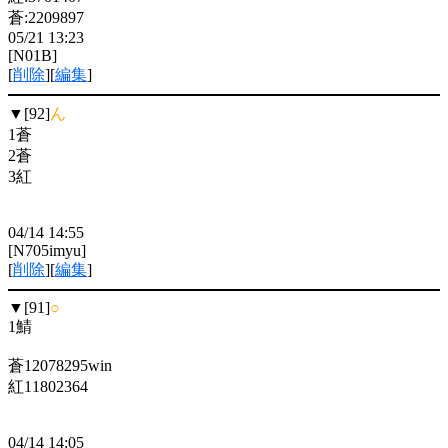
蒼:2209897
05/21 13:23
[N01B]
[
削除
][
編集
]
▼[92]
ん
1蒼
2蒼
3紅
04/14 14:55
[N705imyu]
[
削除
][
編集
]
▼[91]
○
1鯖
蒼12078295win
紅11802364
04/14 14:05