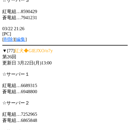
☆サーバー３
紅竜組…8590429
蒼竜組…7941231
03/22 21:26
[PC]
[
削除
][
編集
]
▼[77]
紅犬◆GlEJXO/o7y
第26回
更新日 3月22日(月)13:00
☆サーバー１
紅竜組…6689315
蒼竜組…6948800
☆サーバー２
紅竜組…7252965
蒼竜組…6865848