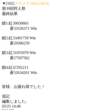
▼[102]
メケメケ3fstLG4OsL
第39回狩人祭
最終結果
鯖1:紅30030683
蒼33526371 Win
鯖2:紅33491759 Win
蒼29306259
鯖3:紅31055979 Win
蒼27507562
鯖4:紅47292211
蒼52634261 Win
皆様、お疲れ様でした！
追記
編集しました。
05/25 14:48