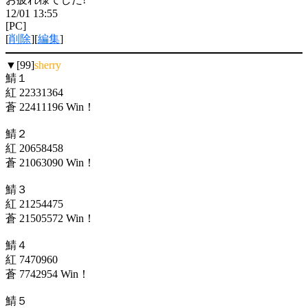
12/01 13:55
[PC]
[
削除
][
編集
]
▼[99]
sherry
鯖１
紅 22331364
蒼 22411196 Win！
鯖２
紅 20658458
蒼 21063090 Win！
鯖３
紅 21254475
蒼 21505572 Win！
鯖４
紅 7470960
蒼 7742954 Win！
鯖５