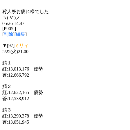
狩人祭お疲れ様でした
ヽ(´∀`)ノ
05/26 14:47
[P905i]
[
削除
][
編集
]
▼[97]
ミリィ
5/25(火)21:00
鯖１
紅:13,013,176 優勢
蒼:12,666,792
鯖２
紅:12,622,165 優勢
蒼:12,538,912
鯖３
紅:13,290,378 優勢
蒼:13,051,945