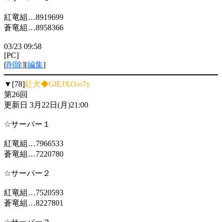
紅竜組…8919699
蒼竜組…8958366
03/23 09:58
[PC]
[
削除
][
編集
]
▼[78]
紅犬◆GlEJXO/o7y
第26回
更新日 3月22日(月)21:00
☆サーバー１
紅竜組…7966533
蒼竜組…7220780
☆サーバー２
紅竜組…7520593
蒼竜組…8227801