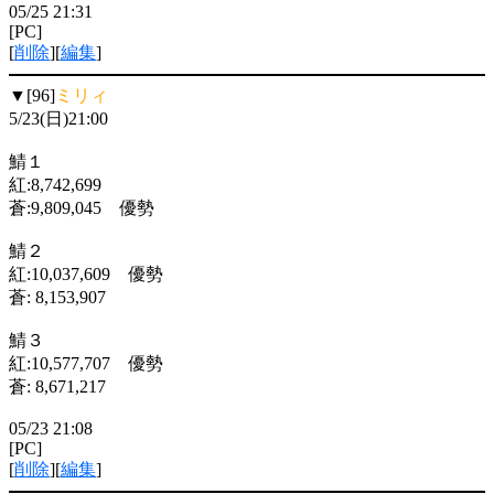
05/25 21:31
[PC]
[
削除
][
編集
]
▼[96]
ミリィ
5/23(日)21:00
鯖１
紅:8,742,699
蒼:9,809,045 優勢
鯖２
紅:10,037,609 優勢
蒼: 8,153,907
鯖３
紅:10,577,707 優勢
蒼: 8,671,217
05/23 21:08
[PC]
[
削除
][
編集
]