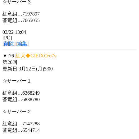
☆サーバー３
紅竜組…7197897
蒼竜組…7665055
03/22 13:04
[PC]
[
削除
][
編集
]
▼[76]
紅犬◆GlEJXO/o7y
第26回
更新日 3月22日(月)5:00
☆サーバー１
紅竜組…6368249
蒼竜組…6838780
☆サーバー２
紅竜組…7147288
蒼竜組…6544714