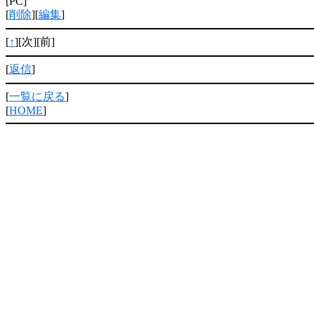
[PC]
[
削除
][
編集
]
[
↑
][次][前]
[
返信
]
[
一覧に戻る
]
[
HOME
]