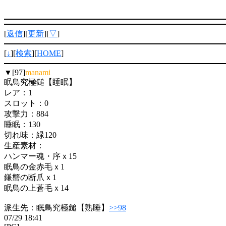
[
返信
][
更新
][
▽
]
[
↓
][
検索
][
HOME
]
▼[97]
manami
眠鳥究極鎚【睡眠】
レア：1
スロット：0
攻撃力：884
睡眠：130
切れ味：緑120
生産素材：
ハンマー魂・序ｘ15
眠鳥の金赤毛ｘ1
鎌蟹の断爪ｘ1
眠鳥の上蒼毛ｘ14
派生先：眠鳥究極鎚【熟睡】
>>98
07/29 18:41