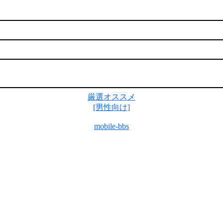
厳選オススメ
[男性向け]
mobile-bbs