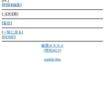
[PC]
[
削除
][
編集
]
[
↑
][次][前]
[
返信
]
[
一覧に戻る
]
[
HOME
]
厳選オススメ
[男性向け]
mobile-bbs