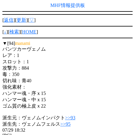
MHF情報提供板
[
返信
][
更新
][
▽
]
[
↓
][
検索
][
HOME
]
▼[94]
manami
パンツカーヴェノム
レア：1
スロット：1
攻撃力：884
毒：350
切れ味：青40
強化素材：
ハンマー魂・序ｘ15
ハンマー魂・中ｘ15
ゴム質の極上皮ｘ22
派生元：ヴェノムインパクト
>>93
派生先：ヴェノムフェルス
>>95
07/29 18:32