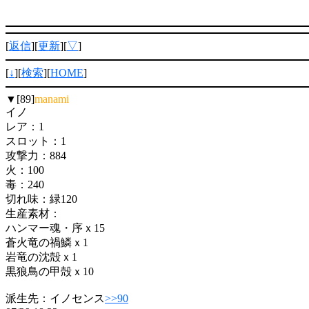
[
返信
][
更新
][
▽
]
[
↓
][
検索
][
HOME
]
▼[89]
manami
イノ
レア：1
スロット：1
攻撃力：884
火：100
毒：240
切れ味：緑120
生産素材：
ハンマー魂・序ｘ15
蒼火竜の禍鱗ｘ1
岩竜の沈殻ｘ1
黒狼鳥の甲殻ｘ10
派生先：イノセンス
>>90