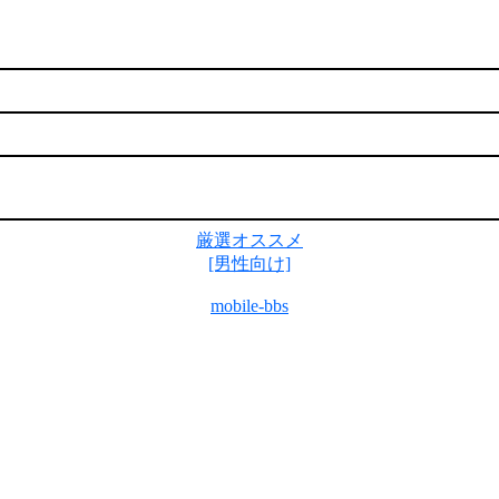
厳選オススメ
[男性向け]
mobile-bbs