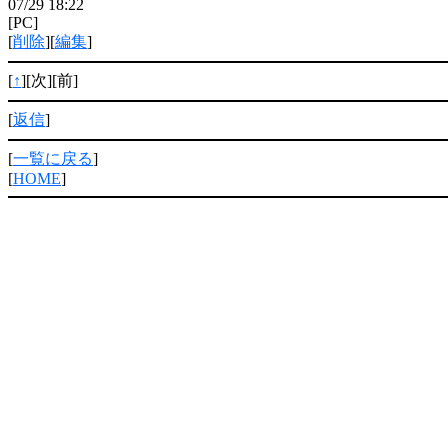
07/29 18:22
[PC]
[
削除
][
編集
]
[
↑
][次][前]
[
返信
]
[
一覧に戻る
]
[
HOME
]