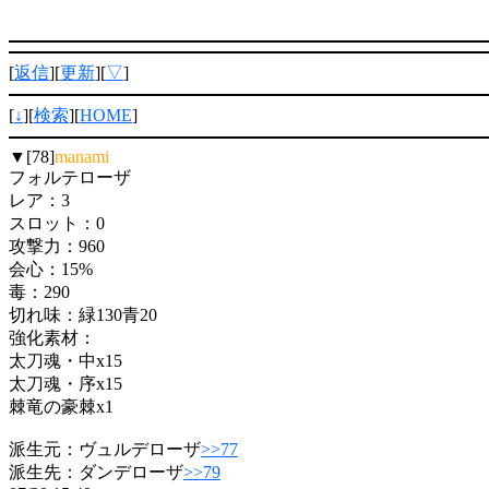
[
返信
][
更新
][
▽
]
[
↓
][
検索
][
HOME
]
▼[78]
manami
フォルテローザ
レア：3
スロット：0
攻撃力：960
会心：15%
毒：290
切れ味：緑130青20
強化素材：
太刀魂・中x15
太刀魂・序x15
棘竜の豪棘x1
派生元：ヴュルデローザ
>>77
派生先：ダンデローザ
>>79