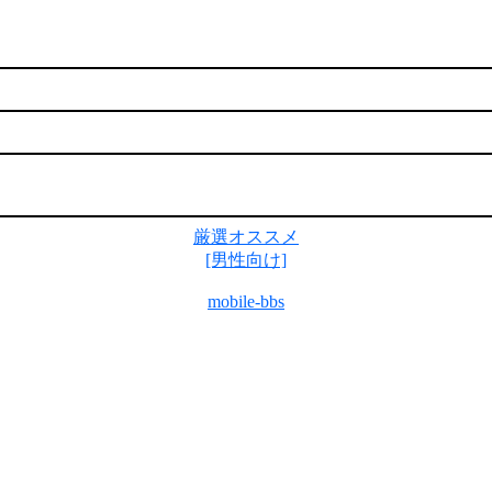
厳選オススメ
[男性向け]
mobile-bbs