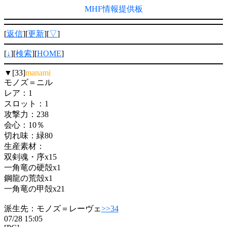
MHF情報提供板
[
返信
][
更新
][
▽
]
[
↓
][
検索
][
HOME
]
▼[33]
manami
モノズ＝ニル
レア：1
スロット：1
攻撃力：238
会心：10％
切れ味：緑80
生産素材：
双剣魂・序x15
一角竜の硬殻x1
鋼龍の荒殻x1
一角竜の甲殻x21
派生先：モノズ＝レーヴェ
>>34
07/28 15:05