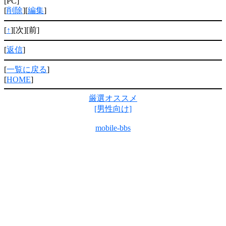
[PC]
[
削除
][
編集
]
[
↑
][次][前]
[
返信
]
[
一覧に戻る
]
[
HOME
]
厳選オススメ
[男性向け]
mobile-bbs