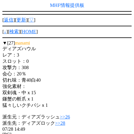
MHF情報提供板
[
返信
][
更新
][
▽
]
[
↓
][
検索
][
HOME
]
▼[27]
manami
ディアズハウル
レア：3
スロット：0
攻撃力：308
会心：20％
切れ味：青40白40
強化素材：
双剣魂・中ｘ15
鎌蟹の斬爪ｘ1
猛々しいクチバシｘ1
派生元：ディアズラッシュ
>>26
派生先：ディアズロック
>>28
07/28 14:49