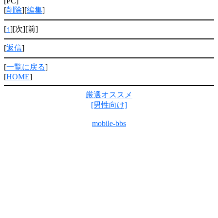
[PC]
[
削除
][
編集
]
[
↑
][次][前]
[
返信
]
[
一覧に戻る
]
[
HOME
]
厳選オススメ
[男性向け]
mobile-bbs