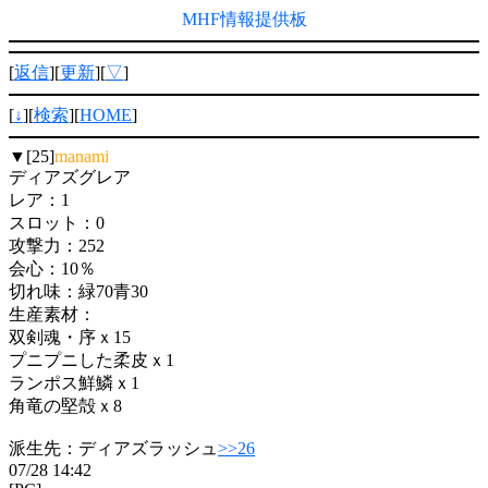
MHF情報提供板
[
返信
][
更新
][
▽
]
[
↓
][
検索
][
HOME
]
▼[25]
manami
ディアズグレア
レア：1
スロット：0
攻撃力：252
会心：10％
切れ味：緑70青30
生産素材：
双剣魂・序ｘ15
プニプニした柔皮ｘ1
ランポス鮮鱗ｘ1
角竜の堅殻ｘ8
派生先：ディアズラッシュ
>>26
07/28 14:42