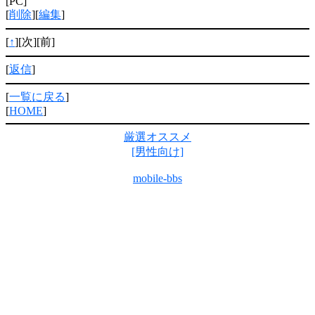
[PC]
[
削除
][
編集
]
[
↑
][次][前]
[
返信
]
[
一覧に戻る
]
[
HOME
]
厳選オススメ
[男性向け]
mobile-bbs