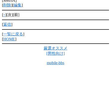
[SH03A]
[
削除
][
編集
]
[
↑
][次][前]
[
返信
]
[
一覧に戻る
]
[
HOME
]
厳選オススメ
[男性向け]
mobile-bbs