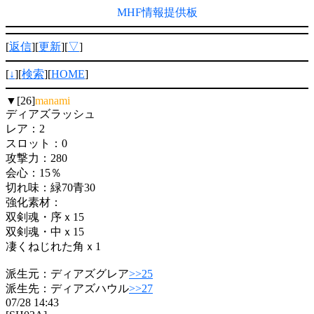
MHF情報提供板
[
返信
][
更新
][
▽
]
[
↓
][
検索
][
HOME
]
▼[26]
manami
ディアズラッシュ
レア：2
スロット：0
攻撃力：280
会心：15％
切れ味：緑70青30
強化素材：
双剣魂・序ｘ15
双剣魂・中ｘ15
凄くねじれた角ｘ1
派生元：ディアズグレア
>>25
派生先：ディアズハウル
>>27
07/28 14:43