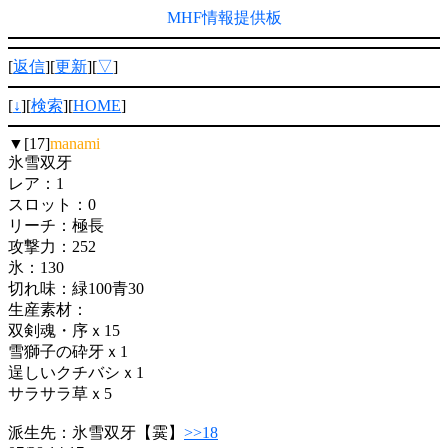
MHF情報提供板
[
返信
][
更新
][
▽
]
[
↓
][
検索
][
HOME
]
▼[17]
manami
氷雪双牙
レア：1
スロット：0
リーチ：極長
攻撃力：252
氷：130
切れ味：緑100青30
生産素材：
双剣魂・序ｘ15
雪獅子の砕牙ｘ1
逞しいクチバシｘ1
サラサラ草ｘ5
派生先：氷雪双牙【霙】
>>18