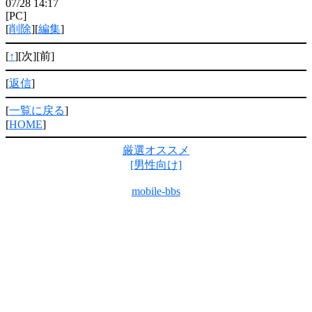
07/28 14:17
[PC]
[
削除
][
編集
]
[
↑
][次][前]
[
返信
]
[
一覧に戻る
]
[
HOME
]
厳選オススメ
[男性向け]
mobile-bbs