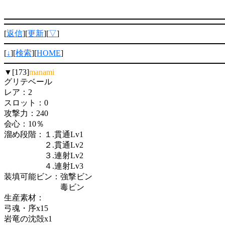
[
返信
][
更新
][
▽
]
[
↓
][
検索
][
HOME
]
▼[173]
manami
グリテベール
レア：2
スロット：0
攻撃力：240
会心：10％
溜め段階：１.貫通Lv1
２.貫通Lv2
３.連射Lv2
４.連射Lv3
装填可能ビン：強撃ビン
毒ビン
生産素材：
弓魂・序x15
岩竜の沈殻x1