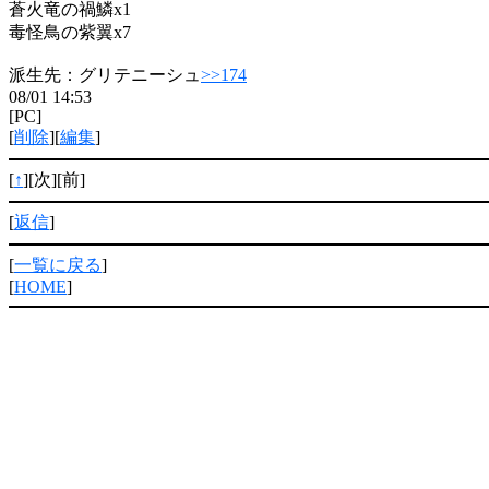
蒼火竜の禍鱗x1
毒怪鳥の紫翼x7
派生先：グリテニーシュ
>>174
08/01 14:53
[PC]
[
削除
][
編集
]
[
↑
][次][前]
[
返信
]
[
一覧に戻る
]
[
HOME
]