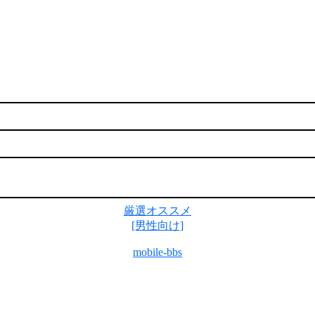
厳選オススメ
[男性向け]
mobile-bbs