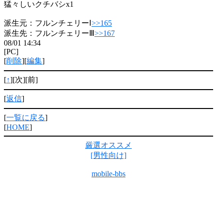
猛々しいクチバシx1
派生元：フルンチェリーⅠ
>>165
派生先：フルンチェリーⅢ
>>167
08/01 14:34
[PC]
[
削除
][
編集
]
[
↑
][次][前]
[
返信
]
[
一覧に戻る
]
[
HOME
]
厳選オススメ
[男性向け]
mobile-bbs