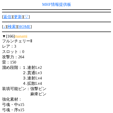
MHF情報提供板
[
返信
][
更新
][
▽
]
[
↓
][
検索
][
HOME
]
▼[166]
manami
フルンチェリーⅡ
レア：3
スロット：0
攻撃力：264
雷：150
溜め段階：１.連射Lv2
２.貫通Lv3
３.連射Lv4
４.拡散Lv4
装填可能ビン：強撃ビン
麻痺ビン
強化素材：
弓魂・中x15
弓魂・序x15