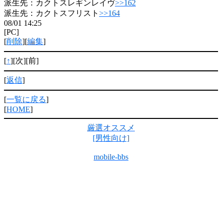
派生先：カクトスレギンレイヴ
>>162
派生先：カクトスフリスト
>>164
08/01 14:25
[PC]
[
削除
][
編集
]
[
↑
][次][前]
[
返信
]
[
一覧に戻る
]
[
HOME
]
厳選オススメ
[男性向け]
mobile-bbs