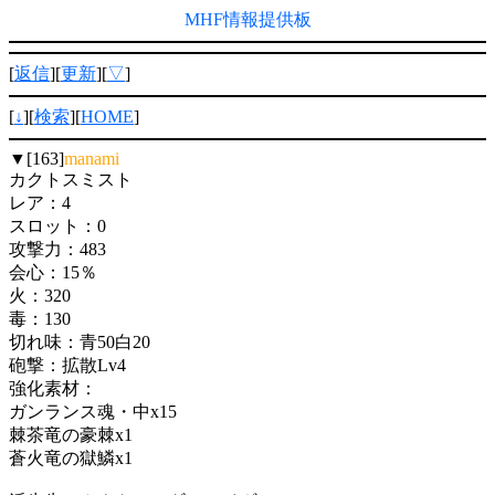
MHF情報提供板
[
返信
][
更新
][
▽
]
[
↓
][
検索
][
HOME
]
▼[163]
manami
カクトスミスト
レア：4
スロット：0
攻撃力：483
会心：15％
火：320
毒：130
切れ味：青50白20
砲撃：拡散Lv4
強化素材：
ガンランス魂・中x15
棘茶竜の豪棘x1
蒼火竜の獄鱗x1