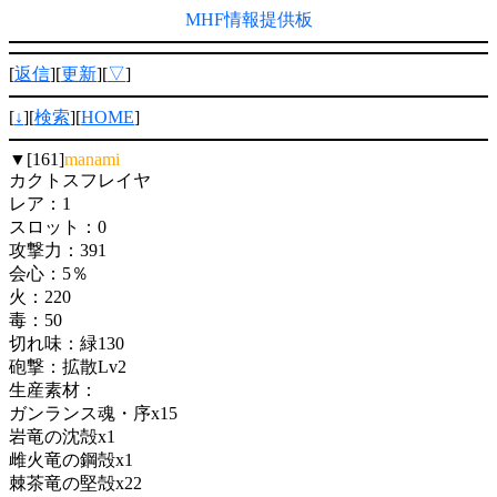
MHF情報提供板
[
返信
][
更新
][
▽
]
[
↓
][
検索
][
HOME
]
▼[161]
manami
カクトスフレイヤ
レア：1
スロット：0
攻撃力：391
会心：5％
火：220
毒：50
切れ味：緑130
砲撃：拡散Lv2
生産素材：
ガンランス魂・序x15
岩竜の沈殻x1
雌火竜の鋼殻x1
棘茶竜の堅殻x22