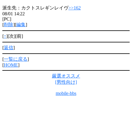
派生先：カクトスレギンレイヴ
>>162
08/01 14:22
[PC]
[
削除
][
編集
]
[
↑
][次][前]
[
返信
]
[
一覧に戻る
]
[
HOME
]
厳選オススメ
[男性向け]
mobile-bbs