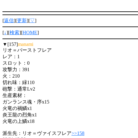
[
返信
][
更新
][
▽
]
[
↓
][
検索
][
HOME
]
▼[157]
manami
リオ＝バーストフレア
レア：1
スロット：0
攻撃力：391
火：210
切れ味：緑110
砲撃：通常Lv2
生産素材：
ガンランス魂・序x15
火竜の禍鱗x1
炎王龍の烈角x1
火竜の上鱗x18
派生先：リオ＝ヴァイスフレア
>>158