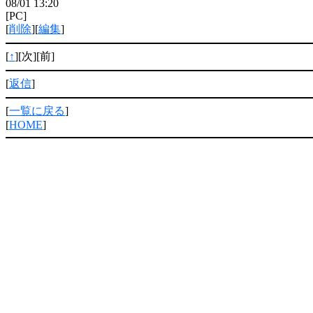
08/01 13:20
[PC]
[
削除
][
編集
]
[
↑
][次][前]
[
返信
]
[
一覧に戻る
]
[
HOME
]