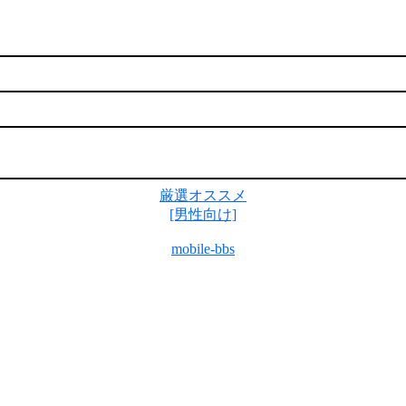
厳選オススメ
[男性向け]
mobile-bbs