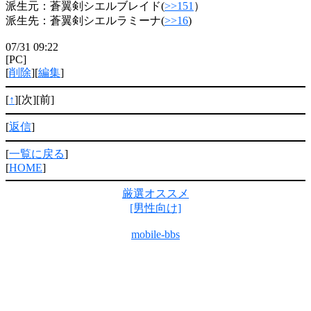
派生元：蒼翼剣シエルブレイド(
>>151
）
派生先：蒼翼剣シエルラミーナ(
>>16
)
07/31 09:22
[PC]
[
削除
][
編集
]
[
↑
][次][前]
[
返信
]
[
一覧に戻る
]
[
HOME
]
厳選オススメ
[男性向け]
mobile-bbs