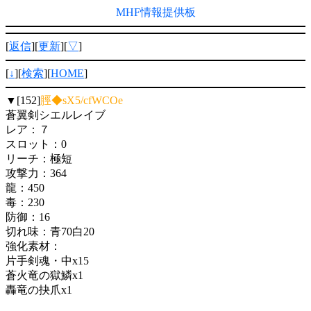
MHF情報提供板
[
返信
][
更新
][
▽
]
[
↓
][
検索
][
HOME
]
▼[152]
脛◆sX5/cfWCOe
蒼翼剣シエルレイブ
レア：７
スロット：0
リーチ：極短
攻撃力：364
龍：450
毒：230
防御：16
切れ味：青70白20
強化素材：
片手剣魂・中x15
蒼火竜の獄鱗x1
轟竜の抉爪x1