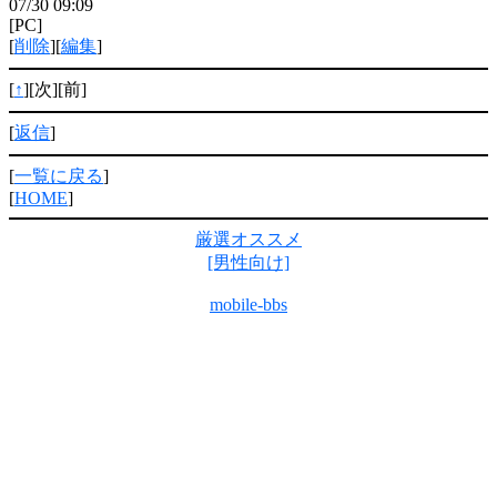
07/30 09:09
[PC]
[
削除
][
編集
]
[
↑
][次][前]
[
返信
]
[
一覧に戻る
]
[
HOME
]
厳選オススメ
[男性向け]
mobile-bbs