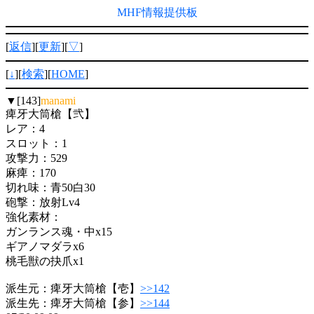
MHF情報提供板
[
返信
][
更新
][
▽
]
[
↓
][
検索
][
HOME
]
▼[143]
manami
痺牙大筒槍【弐】
レア：4
スロット：1
攻撃力：529
麻痺：170
切れ味：青50白30
砲撃：放射Lv4
強化素材：
ガンランス魂・中x15
ギアノマダラx6
桃毛獣の抉爪x1
派生元：痺牙大筒槍【壱】
>>142
派生先：痺牙大筒槍【参】
>>144