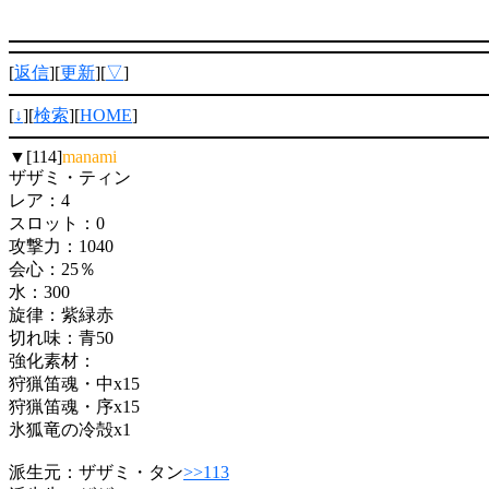
[
返信
][
更新
][
▽
]
[
↓
][
検索
][
HOME
]
▼[114]
manami
ザザミ・ティン
レア：4
スロット：0
攻撃力：1040
会心：25％
水：300
旋律：紫緑赤
切れ味：青50
強化素材：
狩猟笛魂・中x15
狩猟笛魂・序x15
氷狐竜の冷殻x1
派生元：ザザミ・タン
>>113