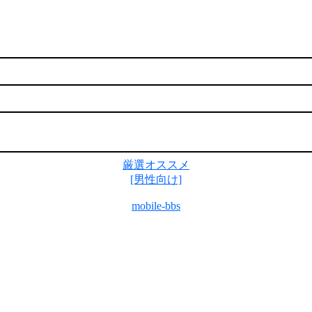
厳選オススメ
[男性向け]
mobile-bbs