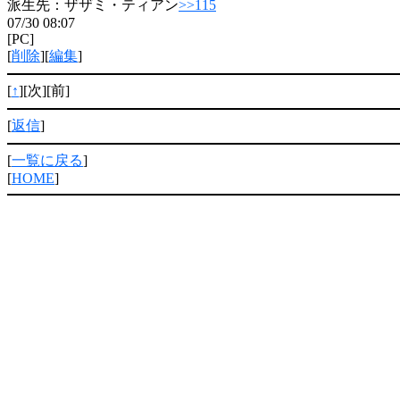
派生先：ザザミ・ティアン
>>115
07/30 08:07
[PC]
[
削除
][
編集
]
[
↑
][次][前]
[
返信
]
[
一覧に戻る
]
[
HOME
]