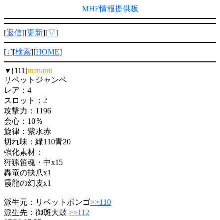
MHF情報提供板
[
返信
][
更新
][
▽
]
[
↓
][
検索
][
HOME
]
▼[111]
manami
リベットジャンベ
レア：4
スロット：2
攻撃力：1196
会心：10％
旋律：紫水赤
切れ味：緑110青20
強化素材：
狩猟笛魂・中x15
轟竜の抉爪x1
霞龍の幻皮x1
派生元：リベットボンゴ
>>110
派生先：御斑大鼓
>>112