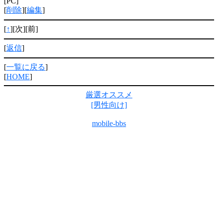
[PC]
[
削除
][
編集
]
[
↑
][次][前]
[
返信
]
[
一覧に戻る
]
[
HOME
]
厳選オススメ
[男性向け]
mobile-bbs