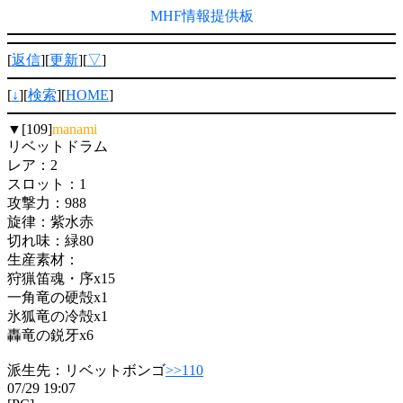
MHF情報提供板
[
返信
][
更新
][
▽
]
[
↓
][
検索
][
HOME
]
▼[109]
manami
リベットドラム
レア：2
スロット：1
攻撃力：988
旋律：紫水赤
切れ味：緑80
生産素材：
狩猟笛魂・序x15
一角竜の硬殻x1
氷狐竜の冷殻x1
轟竜の鋭牙x6
派生先：リベットボンゴ
>>110
07/29 19:07