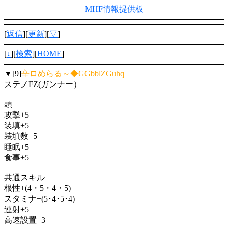
MHF情報提供板
[
返信
][
更新
][
▽
]
[
↓
][
検索
][
HOME
]
▼[9]
辛ロめらる～◆GGbblZGuhq
ステノFZ(ガンナー）
頭
攻撃+5
装填+5
装填数+5
睡眠+5
食事+5
共通スキル
根性+(4・5・4・5)
スタミナ+(5･4･5･4)
連射+5
高速設置+3