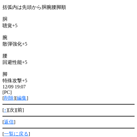
括弧内は先頭から胴腕腰脚順
胴
聴覚+5
腕
散弾強化+5
腰
回避性能+5
脚
特殊攻撃+5
12/09 19:07
[PC]
[
削除
][
編集
]
[
↑
][次][前]
[
返信
]
[
一覧に戻る
]