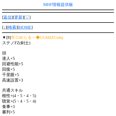
MHF情報提供板
[
返信
][
更新
][
▽
]
[
↓
][
検索
][
HOME
]
▼[8]
辛ロめらる～◆GGbblZGuhq
ステノFZ(剣士)
頭
達人+5
回避性能+5
回復+5
千里眼+5
高速設置+3
共通スキル
根性+(4・5・4・5)
聴覚+(5・4・5・4)
食事+3
審判+5