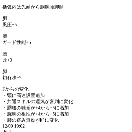
括弧内は先頭から胴腕腰脚順
胴
風圧+5
腕
ガード性能+5
腰
匠+3
脚
切れ味+5
Fからの変化
・頭に高速設置追加
・共通スキルの運気が審判に変化
・胴腰の聴覚が+4から+5に増加
・腕脚の根性が+4から+5に増加
・腰の盗み無効が匠に変化
12/09 19:02
[PC]