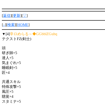
[
返信
][
更新
][
▽
]
[
↓
][
検索
][
HOME
]
▼[4]
辛ロめらる～◆GGbblZGuhq
テクストFZ(剣士)
頭
研ぎ師+5
達人+5
気まぐれ+5
睡眠剣+5
匠+4
共通スキル
特殊攻撃+5
風圧+5
聴覚+4
スタミナ+5