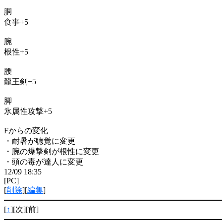
胴
食事+5
腕
根性+5
腰
龍王剣+5
脚
氷属性攻撃+5
Fからの変化
・耐暑が聴覚に変更
・腕の爆撃剣が根性に変更
・頭の毒が達人に変更
12/09 18:35
[PC]
[
削除
][
編集
]
[
↑
][次][前]