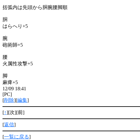
括弧内は先頭から胴腕腰脚順
胴
はらへり+5
腕
砲術師+5
腰
火属性攻撃+5
脚
麻痺+5
12/09 18:41
[PC]
[
削除
][
編集
]
[
↑
][次][前]
[
返信
]
[
一覧に戻る
]