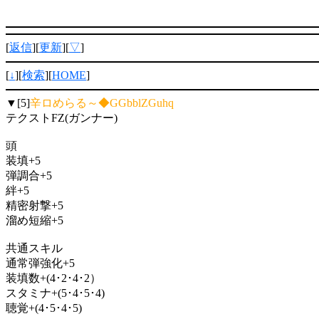
[
返信
][
更新
][
▽
]
[
↓
][
検索
][
HOME
]
▼[5]
辛ロめらる～◆GGbblZGuhq
テクストFZ(ガンナー)
頭
装填+5
弾調合+5
絆+5
精密射撃+5
溜め短縮+5
共通スキル
通常弾強化+5
装填数+(4･2･4･2）
スタミナ+(5･4･5･4)
聴覚+(4･5･4･5)