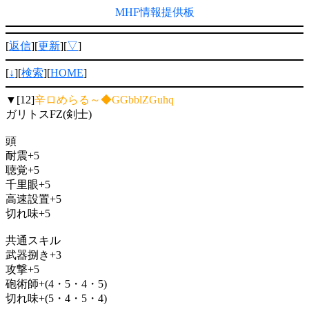
MHF情報提供板
[
返信
][
更新
][
▽
]
[
↓
][
検索
][
HOME
]
▼[12]
辛ロめらる～◆GGbblZGuhq
ガリトスFZ(剣士)
頭
耐震+5
聴覚+5
千里眼+5
高速設置+5
切れ味+5
共通スキル
武器捌き+3
攻撃+5
砲術師+(4・5・4・5)
切れ味+(5・4・5・4)