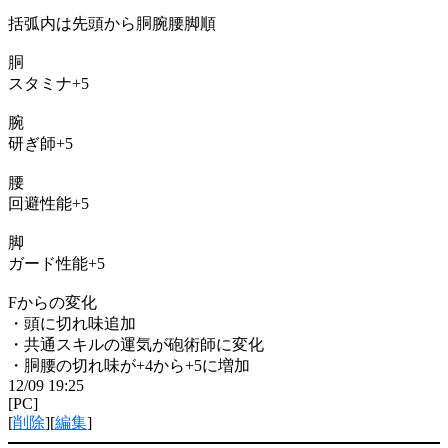
括弧内は先頭から胴腕腰脚順
胴
スタミナ+5
腕
研ぎ師+5
腰
回避性能+5
脚
ガード性能+5
Fからの変化
・頭に切れ味追加
・共通スキルの運気が砲術師に変化
・胴腰の切れ味が+4から+5に増加
12/09 19:25
[PC]
[
削除
][
編集
]