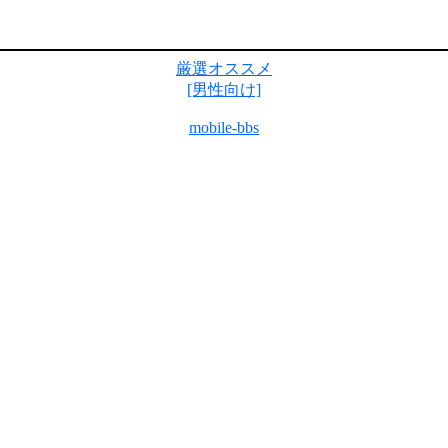
厳選オススメ
[男性向け]
mobile-bbs