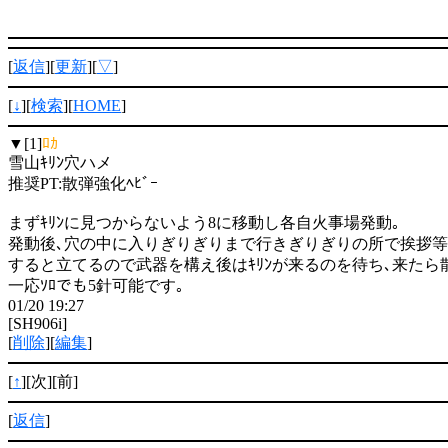
[
返信
][
更新
][
▽
]
[
↓
][
検索
][
HOME
]
▼[1]
ﾛｶ
雪山ｷﾘﾝ穴ハメ
推奨PT:散弾強化ﾍﾋﾞｰ
まずｷﾘﾝに見つからないよう8に移動し各自火事場発動｡
発動後､穴の中に入りぎりぎりまで行きぎりぎりの所で挨拶等
すると立てるので武器を構え後はｷﾘﾝが来るのを待ち､来たら
一応ｿﾛでも5針可能です｡
01/20 19:27
[SH906i]
[
削除
][
編集
]
[
↑
][次][前]
[
返信
]