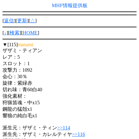
MHF情報提供板
[
返信
][
更新
][
△
]
[
↓
][
検索
][
HOME
]
▼[115]
manami
ザザミ・ティアン
レア：5
スロット：1
攻撃力：1092
会心：30％
旋律：紫緑赤
切れ味：青60白40
強化素材：
狩猟笛魂・中x15
鋼龍の猛殻x1
響狼の純白毛x1
派生元：ザザミ・ティン
>>114
派生先：ザザミ・カレルティヤ
>>116