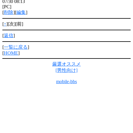
07/30 08:13
[PC]
[
削除
][
編集
]
[
↑
][次][前]
[
返信
]
[
一覧に戻る
]
[
HOME
]
厳選オススメ
[男性向け]
mobile-bbs