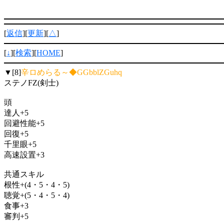
[
返信
][
更新
][
△
]
[
↓
][
検索
][
HOME
]
▼[8]
辛ロめらる～◆GGbblZGuhq
ステノFZ(剣士)
頭
達人+5
回避性能+5
回復+5
千里眼+5
高速設置+3
共通スキル
根性+(4・5・4・5)
聴覚+(5・4・5・4)
食事+3
審判+5