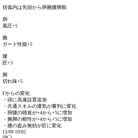
括弧内は先頭から胴腕腰脚順
胴
風圧+5
腕
ガード性能+5
腰
匠+3
脚
切れ味+5
Fからの変化
・頭に高速設置追加
・共通スキルの運気が審判に変化
・胴腰の聴覚が+4から+5に増加
・腕脚の根性が+4から+5に増加
・腰の盗み無効が匠に変化
12/09 19:02
[PC]