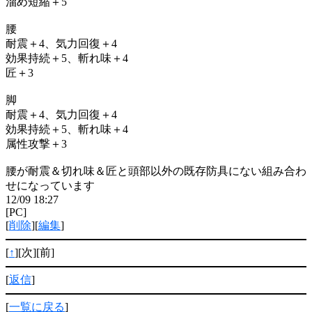
溜め短縮＋5
腰
耐震＋4、気力回復＋4
効果持続＋5、斬れ味＋4
匠＋3
脚
耐震＋4、気力回復＋4
効果持続＋5、斬れ味＋4
属性攻撃＋3
腰が耐震＆切れ味＆匠と頭部以外の既存防具にない組み合わ
せになっています
12/09 18:27
[PC]
[
削除
][
編集
]
[
↑
][次][前]
[
返信
]
[
一覧に戻る
]