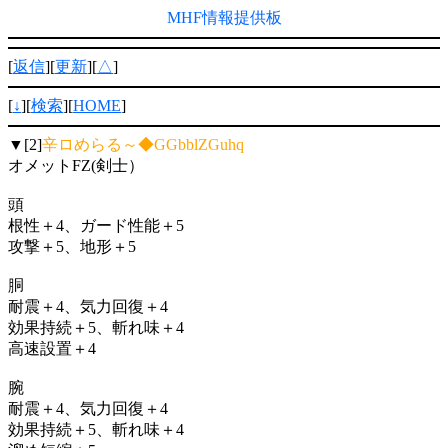
MHF情報提供板
[
返信
][
更新
][
△
]
[
↓
][
検索
][
HOME
]
▼[2]
辛ロめらる～◆GGbblZGuhq
オメットFZ(剣士）
頭
根性＋4、ガード性能＋5
攻撃＋5、地形＋5
胴
耐震＋4、気力回復＋4
効果持続＋5、斬れ味＋4
高速設置＋4
腕
耐震＋4、気力回復＋4
効果持続＋5、斬れ味＋4