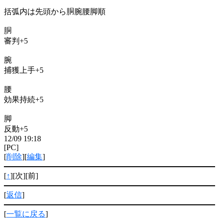
括弧内は先頭から胴腕腰脚順
胴
審判+5
腕
捕獲上手+5
腰
効果持続+5
脚
反動+5
12/09 19:18
[PC]
[
削除
][
編集
]
[
↑
][次][前]
[
返信
]
[
一覧に戻る
]