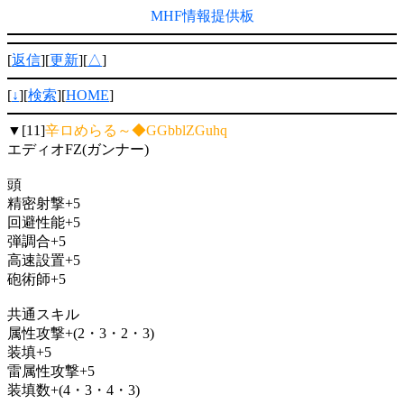
MHF情報提供板
[
返信
][
更新
][
△
]
[
↓
][
検索
][
HOME
]
▼[11]
辛ロめらる～◆GGbblZGuhq
エディオFZ(ガンナー)
頭
精密射撃+5
回避性能+5
弾調合+5
高速設置+5
砲術師+5
共通スキル
属性攻撃+(2・3・2・3)
装填+5
雷属性攻撃+5
装填数+(4・3・4・3)