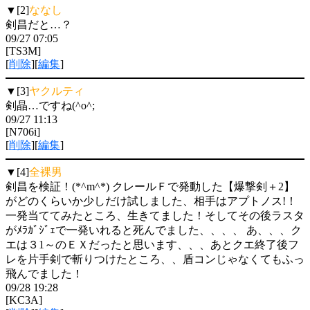
▼[2]
ななし
剣昌だと…？
09/27 07:05
[TS3M]
[
削除
][
編集
]
▼[3]
ヤクルティ
剣晶…ですね(^o^;
09/27 11:13
[N706i]
[
削除
][
編集
]
▼[4]
全裸男
剣昌を検証！(*^m^*) クレールＦで発動した【爆撃剣＋2】
がどのくらいか少しだけ試しました、相手はアプトノス!！
一発当ててみたところ、生きてました！そしてその後ラスタ
がﾒﾗｶﾞｼﾞｪで一発いれると死んでました、、、、 あ、、、ク
エは３1～のＥＸだったと思います、、、あとクエ終了後フ
レを片手剣で斬りつけたところ、、盾コンじゃなくてもふっ
飛んでました！
09/28 19:28
[KC3A]