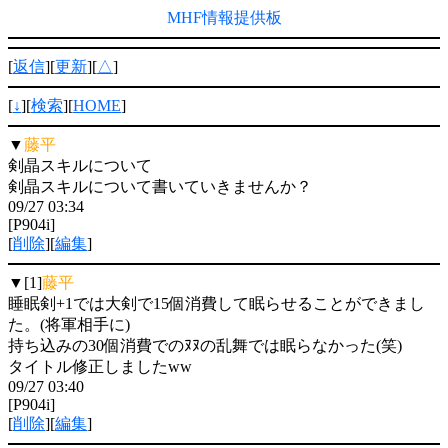
MHF情報提供板
[
返信
][
更新
][
△
]
[
↓
][
検索
][
HOME
]
▼
藤平
剣晶スキルについて
剣晶スキルについて書いていきませんか？
09/27 03:34
[P904i]
[
削除
][
編集
]
▼[1]
藤平
睡眠剣+1では大剣で15個消費して眠らせることができまし
た。(将軍相手に)
持ち込みの30個消費でのﾇﾇの乱舞では眠らなかった(笑)
タイトル修正しましたww
09/27 03:40
[P904i]
[
削除
][
編集
]