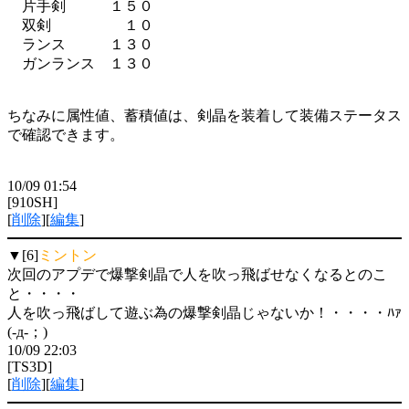
片手剣 １５０
双剣 １０
ランス １３０
ガンランス １３０
ちなみに属性値、蓄積値は、剣晶を装着して装備ステータス
で確認できます。
10/09 01:54
[910SH]
[
削除
][
編集
]
▼[6]
ミントン
次回のアプデで爆撃剣晶で人を吹っ飛ばせなくなるとのこ
と・・・・
人を吹っ飛ばして遊ぶ為の爆撃剣晶じゃないか！・・・・ﾊｧ
(-д-；)
10/09 22:03
[TS3D]
[
削除
][
編集
]