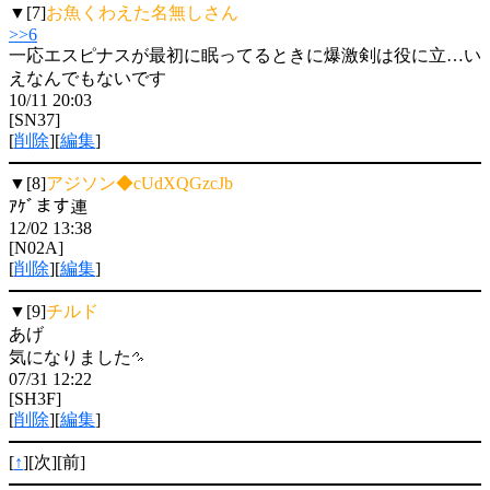
▼[7]
お魚くわえた名無しさん
>>6
一応エスピナスが最初に眠ってるときに爆激剣は役に立…い
えなんでもないです
10/11 20:03
[SN37]
[
削除
][
編集
]
▼[8]
アジソン◆cUdXQGzcJb
ｱｹﾞます連
12/02 13:38
[N02A]
[
削除
][
編集
]
▼[9]
チルド
あげ
気になりました
07/31 12:22
[SH3F]
[
削除
][
編集
]
[
↑
][次][前]