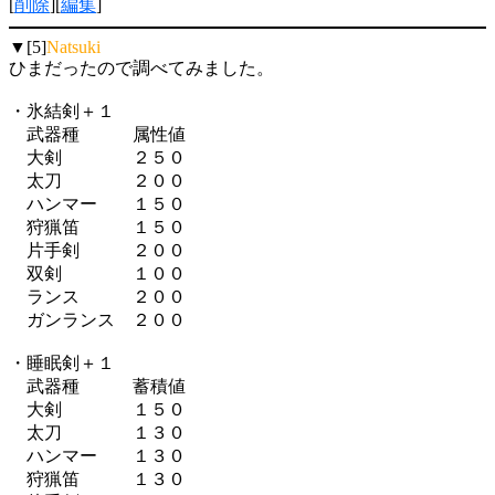
[
削除
][
編集
]
▼[5]
Natsuki
ひまだったので調べてみました。
・氷結剣＋１
武器種 属性値
大剣 ２５０
太刀 ２００
ハンマー １５０
狩猟笛 １５０
片手剣 ２００
双剣 １００
ランス ２００
ガンランス ２００
・睡眠剣＋１
武器種 蓄積値
大剣 １５０
太刀 １３０
ハンマー １３０
狩猟笛 １３０