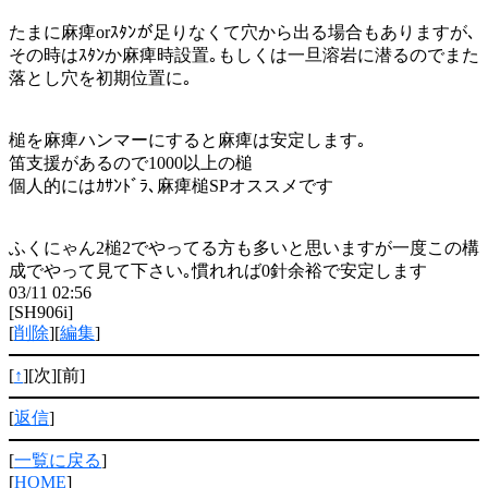
たまに麻痺orｽﾀﾝが足りなくて穴から出る場合もありますが､
その時はｽﾀﾝか麻痺時設置｡もしくは一旦溶岩に潜るのでまた
落とし穴を初期位置に｡
槌を麻痺ハンマーにすると麻痺は安定します｡
笛支援があるので1000以上の槌
個人的にはｶｻﾝﾄﾞﾗ､麻痺槌SPオススメです
ふくにゃん2槌2でやってる方も多いと思いますが一度この構
成でやって見て下さい｡慣れれば0針余裕で安定します
03/11 02:56
[SH906i]
[
削除
][
編集
]
[
↑
][次][前]
[
返信
]
[
一覧に戻る
]
[
HOME
]