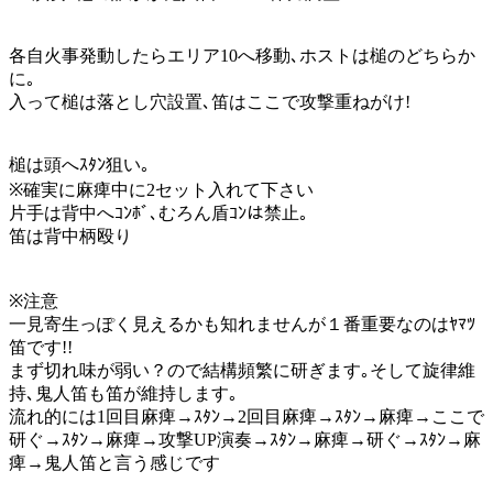
各自火事発動したらエリア10へ移動､ホストは槌のどちらか
に｡
入って槌は落とし穴設置､笛はここで攻撃重ねがけ!
槌は頭へｽﾀﾝ狙い｡
※確実に麻痺中に2セット入れて下さい
片手は背中へｺﾝﾎﾞ､むろん盾ｺﾝは禁止｡
笛は背中柄殴り
※注意
一見寄生っぽく見えるかも知れませんが１番重要なのはﾔﾏﾂ
笛です!!
まず切れ味が弱い？ので結構頻繁に研ぎます｡そして旋律維
持､鬼人笛も笛が維持します｡
流れ的には1回目麻痺→ｽﾀﾝ→2回目麻痺→ｽﾀﾝ→麻痺→ここで
研ぐ→ｽﾀﾝ→麻痺→攻撃UP演奏→ｽﾀﾝ→麻痺→研ぐ→ｽﾀﾝ→麻
痺→鬼人笛と言う感じです