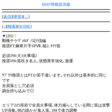
MHF情報提供板
[
返信
][
更新
][
△
]
[
↓
][
検索
][
HOME
]
▼[20]
ﾛｶ
剛種チケｳﾞｫﾙｶﾞﾉｽ討伐編
推奨PT:麻痺片手SPⅦ､槌2､ﾔﾏﾂ笛
必須ｽｷﾙ:大3火事場2
推奨ｽｷﾙ:笛吹き名人､状態異常強化､激運
ｻﾌﾞｸﾘ推奨とはPTが若干違います｡それ以外は基本的に同じ
です
全員落とし穴必須
調合持ち込みで◎
エリア2の溶岩で全員火事場､体力減らしている間に笛は攻撃
UP演奏｡他の誰かが鬼人笛､ｺﾀﾙで体力調整