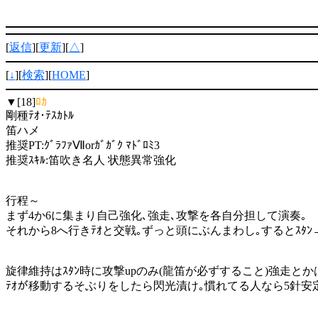
[
返信
][
更新
][
△
]
[
↓
][
検索
][
HOME
]
▼[18]
ﾛｶ
剛種ﾃｵ･ﾃｽｶﾄﾙ
笛ハメ
推奨PT:ｸﾞﾗﾌｧⅦorｶﾞｶﾞｸ ﾏﾄﾞﾛﾐ3
推奨ｽｷﾙ:笛吹き名人 状態異常強化
行程～
まず4か6に集まり自己強化､強走､攻撃を各自分担して演奏｡
それから8へ行きﾃｵと交戦｡ずっと頭にぶんまわし｡するとｽﾀ
旋律維持はｽﾀﾝ時に攻撃upのみ(龍笛が必ずすること)強走と
ﾃｵが移動するそぶりをしたら閃光漬け｡慣れてる人なら5針安