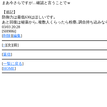
まあ今さらですが…確認と言うことでｗ
【追記】
防御力は最低630はほしいです｡
あと回復は秘薬から､複数人くらったら粉塵､調合持ち込みな
03/03 20:28
[SH906i]
[
削除
][
編集
]
[
↑
][次][前]
[
返信
]
[
一覧に戻る
]
[
HOME
]