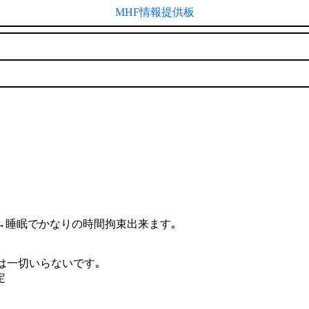
MHF情報提供板
ﾝ→睡眠でかなりの時間拘束出来ます｡
かは一切いらないです｡
定