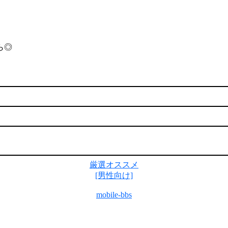
ら◎
厳選オススメ
[男性向け]
mobile-bbs