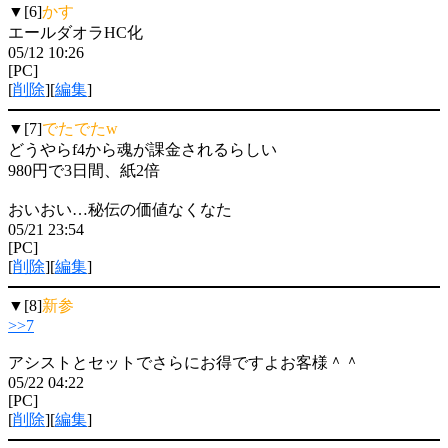
▼[6]
かす
エールダオラHC化
05/12 10:26
[PC]
[
削除
][
編集
]
▼[7]
でたでたw
どうやらf4から魂が課金されるらしい
980円で3日間、紙2倍
おいおい…秘伝の価値なくなた
05/21 23:54
[PC]
[
削除
][
編集
]
▼[8]
新参
>>7
アシストとセットでさらにお得ですよお客様＾＾
05/22 04:22
[PC]
[
削除
][
編集
]