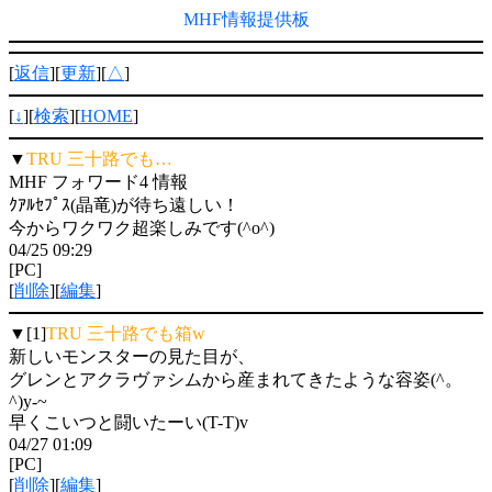
MHF情報提供板
[
返信
][
更新
][
△
]
[
↓
][
検索
][
HOME
]
▼
TRU 三十路でも…
MHF フォワード4 情報
ｸｱﾙｾﾌﾟｽ(晶竜)が待ち遠しい！
今からワクワク超楽しみです(^o^)
04/25 09:29
[PC]
[
削除
][
編集
]
▼[1]
TRU 三十路でも箱w
新しいモンスターの見た目が、
グレンとアクラヴァシムから産まれてきたような容姿(^。
^)y-~
早くこいつと闘いたーい(T-T)v
04/27 01:09
[PC]
[
削除
][
編集
]