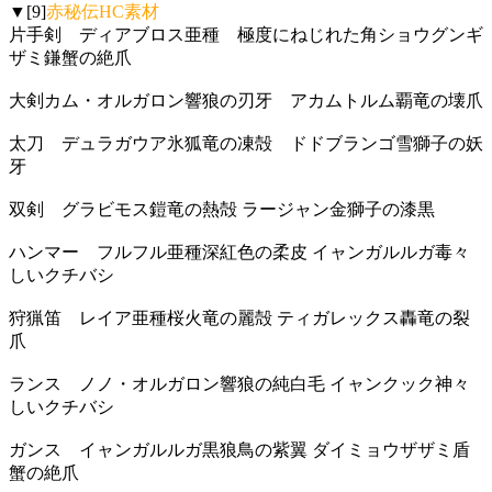
▼[9]
赤秘伝HC素材
片手剣 ディアブロス亜種 極度にねじれた角ショウグンギ
ザミ鎌蟹の絶爪
大剣カム・オルガロン響狼の刃牙 アカムトルム覇竜の壊爪
太刀 デュラガウア氷狐竜の凍殻 ドドブランゴ雪獅子の妖
牙
双剣 グラビモス鎧竜の熱殻 ラージャン金獅子の漆黒
ハンマー フルフル亜種深紅色の柔皮 イャンガルルガ毒々
しいクチバシ
狩猟笛 レイア亜種桜火竜の麗殻 ティガレックス轟竜の裂
爪
ランス ノノ・オルガロン響狼の純白毛 イャンクック神々
しいクチバシ
ガンス イャンガルルガ黒狼鳥の紫翼 ダイミョウザザミ盾
蟹の絶爪