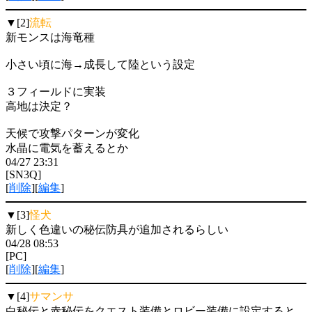
▼[2]
流転
新モンスは海竜種
小さい頃に海→成長して陸という設定
３フィールドに実装
高地は決定？
天候で攻撃パターンが変化
水晶に電気を蓄えるとか
04/27 23:31
[SN3Q]
[
削除
][
編集
]
▼[3]
怪犬
新しく色違いの秘伝防具が追加されるらしい
04/28 08:53
[PC]
[
削除
][
編集
]
▼[4]
サマンサ
白秘伝と赤秘伝をクエスト装備とロビー装備に設定すると、