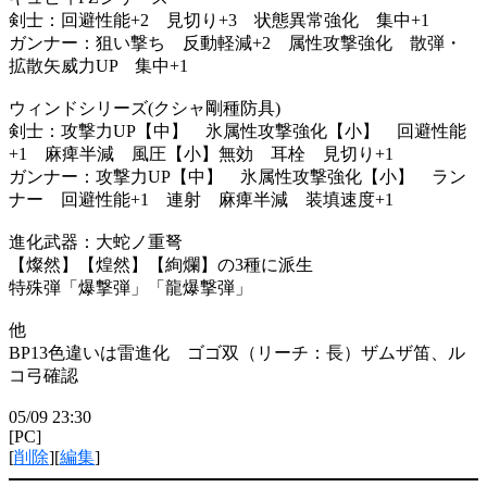
剣士：回避性能+2 見切り+3 状態異常強化 集中+1
ガンナー：狙い撃ち 反動軽減+2 属性攻撃強化 散弾・
拡散矢威力UP 集中+1
ウィンドシリーズ(クシャ剛種防具)
剣士：攻撃力UP【中】 氷属性攻撃強化【小】 回避性能
+1 麻痺半減 風圧【小】無効 耳栓 見切り+1
ガンナー：攻撃力UP【中】 氷属性攻撃強化【小】 ラン
ナー 回避性能+1 連射 麻痺半減 装填速度+1
進化武器：大蛇ノ重弩
【燦然】【煌然】【絢爛】の3種に派生
特殊弾「爆撃弾」「龍爆撃弾」
他
BP13色違いは雷進化 ゴゴ双（リーチ：長）ザムザ笛、ル
コ弓確認
05/09 23:30
[PC]
[
削除
][
編集
]