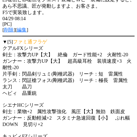
あら不思議、匠が発動しますよ、お客さま。
F5で実装致します。
04/29 08:14
[PC]
[
削除
][
編集
]
▼[5]
ファミ通フラゲ
クアルFXシリーズ
剣士：攻撃力UP【大】 絶倫 ガード性能+2 火耐性-20
ガンナー：攻撃力UP【大】 超高級耳栓 装填速度+3 火
耐性-20
片手剣：閃晶剣リュミ(剛種武器) リーチ：短 雷属性
ランス：閃証槍フォス(剛種武器) リーチ：極長 雷属性
太刀 晶刀
ヘビィ 晶重銃
シエナHCシリーズ
剣士：業物+2 属性攻撃強化 風圧【大】無効 鉄面皮
ガンナー：反動軽減+2 スタミナ急速回復【小】 ぶれ幅
DOWN 見切り+2
キュビィFZシリーズ