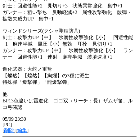
剣士：回避性能+2 見切り+3 状態異常強化 集中+1
ガンナー：狙い撃ち 反動軽減+2 属性攻撃強化 散弾・
拡散矢威力UP 集中+1
ウィンドシリーズ(クシャ剛種防具)
剣士：攻撃力UP【中】 氷属性攻撃強化【小】 回避性能
+1 麻痺半減 風圧【小】無効 耳栓 見切り+1
ガンナー：攻撃力UP【中】 氷属性攻撃強化【小】 ラン
ナー 回避性能+1 連射 麻痺半減 装填速度+1
進化武器：大蛇ノ重弩
【燦然】【煌然】【絢爛】の3種に派生
特殊弾「爆撃弾」「龍爆撃弾」
他
BP13色違いは雷進化 ゴゴ双（リーチ：長）ザムザ笛、ル
コ弓確認
05/09 23:30
[PC]
[
削除
][
編集
]