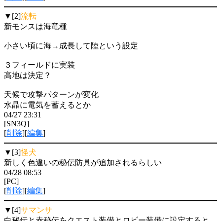
▼[2]
流転
新モンスは海竜種
小さい頃に海→成長して陸という設定
３フィールドに実装
高地は決定？
天候で攻撃パターンが変化
水晶に電気を蓄えるとか
04/27 23:31
[SN3Q]
[
削除
][
編集
]
▼[3]
怪犬
新しく色違いの秘伝防具が追加されるらしい
04/28 08:53
[PC]
[
削除
][
編集
]
▼[4]
サマンサ
白秘伝と赤秘伝をクエスト装備とロビー装備に設定すると、