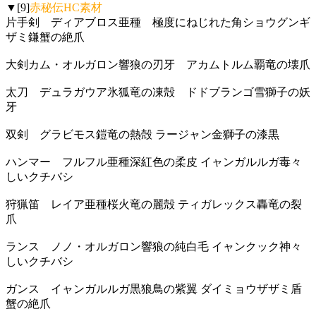
▼[9]
赤秘伝HC素材
片手剣 ディアブロス亜種 極度にねじれた角ショウグンギ
ザミ鎌蟹の絶爪
大剣カム・オルガロン響狼の刃牙 アカムトルム覇竜の壊爪
太刀 デュラガウア氷狐竜の凍殻 ドドブランゴ雪獅子の妖
牙
双剣 グラビモス鎧竜の熱殻 ラージャン金獅子の漆黒
ハンマー フルフル亜種深紅色の柔皮 イャンガルルガ毒々
しいクチバシ
狩猟笛 レイア亜種桜火竜の麗殻 ティガレックス轟竜の裂
爪
ランス ノノ・オルガロン響狼の純白毛 イャンクック神々
しいクチバシ
ガンス イャンガルルガ黒狼鳥の紫翼 ダイミョウザザミ盾
蟹の絶爪