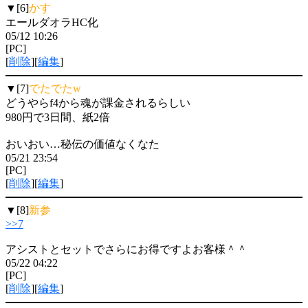
▼[6]
かす
エールダオラHC化
05/12 10:26
[PC]
[
削除
][
編集
]
▼[7]
でたでたw
どうやらf4から魂が課金されるらしい
980円で3日間、紙2倍
おいおい…秘伝の価値なくなた
05/21 23:54
[PC]
[
削除
][
編集
]
▼[8]
新参
>>7
アシストとセットでさらにお得ですよお客様＾＾
05/22 04:22
[PC]
[
削除
][
編集
]