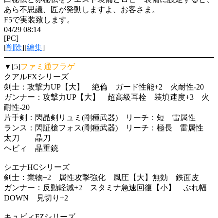
あら不思議、匠が発動しますよ、お客さま。
F5で実装致します。
04/29 08:14
[PC]
[
削除
][
編集
]
▼[5]
ファミ通フラゲ
クアルFXシリーズ
剣士：攻撃力UP【大】 絶倫 ガード性能+2 火耐性-20
ガンナー：攻撃力UP【大】 超高級耳栓 装填速度+3 火
耐性-20
片手剣：閃晶剣リュミ(剛種武器) リーチ：短 雷属性
ランス：閃証槍フォス(剛種武器) リーチ：極長 雷属性
太刀 晶刀
ヘビィ 晶重銃
シエナHCシリーズ
剣士：業物+2 属性攻撃強化 風圧【大】無効 鉄面皮
ガンナー：反動軽減+2 スタミナ急速回復【小】 ぶれ幅
DOWN 見切り+2
キュビィFZシリーズ