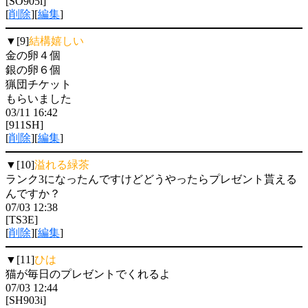
[SO905i]
[
削除
][
編集
]
▼[9]
結構嬉しい
金の卵４個
銀の卵６個
猟団チケット
もらいました
03/11 16:42
[911SH]
[
削除
][
編集
]
▼[10]
溢れる緑茶
ランク3になったんですけどどうやったらプレゼント貰える
んですか？
07/03 12:38
[TS3E]
[
削除
][
編集
]
▼[11]
ひは
猫が毎日のプレゼントでくれるよ
07/03 12:44
[SH903i]