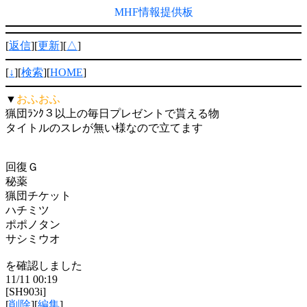
MHF情報提供板
[
返信
][
更新
][
△
]
[
↓
][
検索
][
HOME
]
▼
おふおふ
猟団ﾗﾝｸ３以上の毎日プレゼントで貰える物
タイトルのスレが無い様なので立てます
回復Ｇ
秘薬
猟団チケット
ハチミツ
ポポノタン
サシミウオ
を確認しました
11/11 00:19
[SH903i]
[
削除
][
編集
]