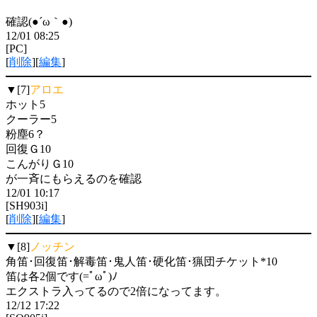
確認(●´ω｀●)
12/01 08:25
[PC]
[
削除
][
編集
]
▼[7]
アロエ
ホット5
クーラー5
粉塵6？
回復Ｇ10
こんがりＧ10
が一斉にもらえるのを確認
12/01 10:17
[SH903i]
[
削除
][
編集
]
▼[8]
ノッチン
角笛･回復笛･解毒笛･鬼人笛･硬化笛･猟団チケット*10
笛は各2個です(=ﾟωﾟ)ﾉ
エクストラ入ってるので2倍になってます。
12/12 17:22