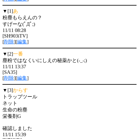
▼[1]
あ
粉塵もらえんの？
すげーな(ﾟДﾟ;)
11/11 08:28
[SH903iTV]
[
削除
][
編集
]
▼[2]
一番
塵粉ではなくいにしえの秘薬かと(-_-;)
11/11 13:37
[SA35]
[
削除
][
編集
]
▼[3]
からす
トラップツール
ネット
生命の粉塵
栄養剤G
確認しました
11/11 15:39