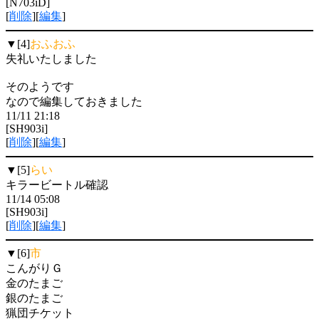
[N703iD]
[
削除
][
編集
]
▼[4]
おふおふ
失礼いたしました
そのようです
なので編集しておきました
11/11 21:18
[SH903i]
[
削除
][
編集
]
▼[5]
らい
キラービートル確認
11/14 05:08
[SH903i]
[
削除
][
編集
]
▼[6]
市
こんがりＧ
金のたまご
銀のたまご
猟団チケット