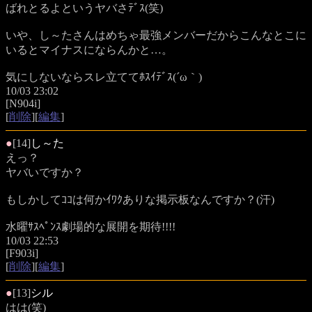
ばれとるよというヤバさﾃﾞｽ(笑)
いや、し～たさんはめちゃ最強メンバーだからこんなとこに
いるとマイナスにならんかと…。
気にしないならスレ立ててﾎｽｲﾃﾞｽ(´ω｀)
10/03 23:02
[N904i]
[
削除
][
編集
]
●
[14]
し～た
えっ？
ヤバいですか？
もしかしてｺｺは何かｲﾜｸありな掲示板なんですか？(汗)
水曜ｻｽﾍﾟﾝｽ劇場的な展開を期待!!!!
10/03 22:53
[F903i]
[
削除
][
編集
]
●
[13]
シル
はは(笑)