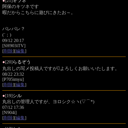
●
[21]
キツネ
阿保のキツネです
暇だからこちらに遊びにきたお～。
バレバレ？
(¨；)
09/12 20:17
[SH903iTV]
[
削除
][
編集
]
●
[20]
らるぞう
丸出しの写メ投稿人ですがよろしくお願いいたします。
08/22 23:32
[P705imyu]
[
削除
][
編集
]
●
[19]
シル
丸出しの管理人ですが、ヨロシク☆ヽ(▽⌒*)
07/12 17:36
[N904i]
[
削除
][
編集
]