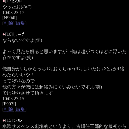
●
[17]
シル
やったお(//∀//）
10/03 23:17
[N904i]
[
削除
][
編集
]
●
[16]
し～た
ならないですよ(笑)
よ～く見たら解ると思いますが･･俺は超がつくほどに浮いた
存在ですよ(笑)
俺自身が､ちからっちｻﾝ､おくちゅうｻﾝ､しいたけｻﾝとだけ絡
めたらいいや！
ってｽﾀﾝｽなので
他の方々が俺には超絡みにくいみたいですよ(笑)
ではｽﾚﾀﾃさせて頂きます
10/03 23:15
[F903i]
[
削除
][
編集
]
●
[15]
シル
水曜サスペンス劇場的というより、古畑任三郎的な最初から