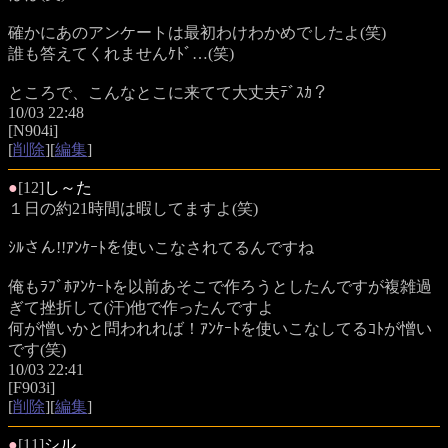
確かにあのアンケートは最初わけわかめでしたよ(笑)
誰も答えてくれませんｹﾄﾞ…(笑)
ところで、こんなとこに来てて大丈夫ﾃﾞｽｶ？
10/03 22:48
[N904i]
[
削除
][
編集
]
●
[12]
し～た
１日の約21時間は暇してますよ(笑)
ｼﾙさん!!ｱﾝｹｰﾄを使いこなされてるんですね
俺もﾗﾌﾞﾎｱﾝｹｰﾄを以前あそこで作ろうとしたんですが複雑過
ぎて挫折して(汗)他で作ったんですよ
何が憎いかと問われれば！ｱﾝｹｰﾄを使いこなしてるｺﾄが憎い
です(笑)
10/03 22:41
[F903i]
[
削除
][
編集
]
●
[11]
シル