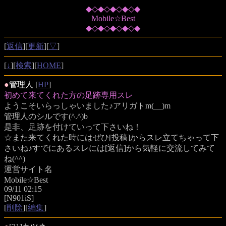
◆◇◆◇◆◇◆◇◆
Mobile☆Best
◆◇◆◇◆◇◆◇◆
[
返信
][
更新
][
▽
]
[
↓
][
検索
][
HOME
]
●
管理人
[
HP
]
初めて来てくれた方の足跡専用スレ
ようこそいらっしゃいました♪アリガトm(__)m
管理人のシルです(^.^)b
是非、足跡を付けていって下さいね！
☆また来てくれた時にはぜひ[投稿]からスレ立てちゃって下
さいね♪すでにあるスレには[返信]から気軽に交流してみて
ね(^^)
運営サイト名
Mobile☆Best
09/11 02:15
[N901iS]
[
削除
][
編集
]