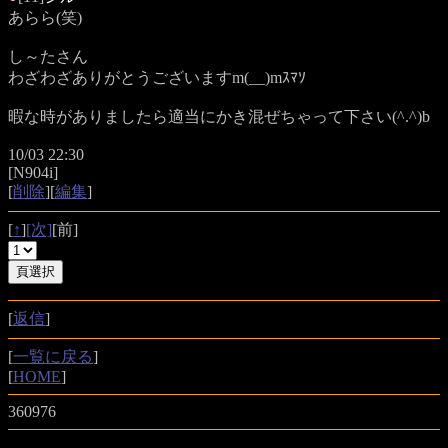
あらら(笑)
し～たさん
わざわざありがとうございますm(__)mｽﾏｿ
暇な時がありましたら適当にかき混ぜちゃって下さい(^.^)b
10/03 22:30
[N904i]
[
削除
][
編集
]
[
↑
]
[次]
[前]
[
返信
]
[
一覧に戻る
]
[
HOME
]
360976