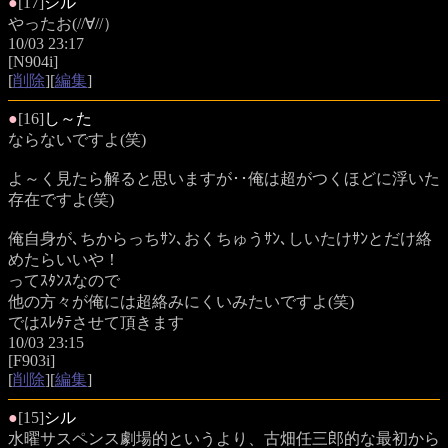
●
[17]
シル
やったお(//∀//）
10/03 23:17
[N904i]
[
削除
][
編集
]
●
[16]
し～た
ならないですよ(笑)
よ～く見たら解ると思いますが･･俺は超がつくほどに浮いた
存在ですよ(笑)
俺自身が､ちからっちｻﾝ､おくちゅうｻﾝ､しいたけｻﾝとだけ絡
めたらいいや！
ってｽﾀﾝｽなので
他の方々が俺には超絡みにくいみたいですよ(笑)
ではｽﾚﾀﾃさせて頂きます
10/03 23:15
[F903i]
[
削除
][
編集
]
●
[15]
シル
水曜サスペンス劇場的というより、古畑任三郎的な最初から